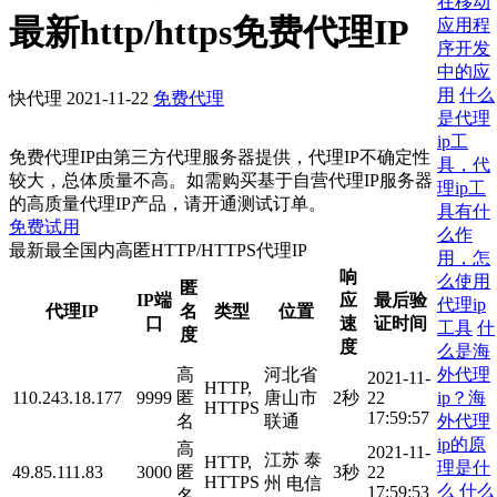
在移动
最新http/https免费代理IP
应用程
序开发
中的应
用
什么
快代理
2021-11-22
免费代理
是代理
ip工
免费代理IP由第三方代理服务器提供，代理IP不确定性
具，代
较大，总体质量不高。如需购买基于自营代理IP服务器
理ip工
的高质量代理IP产品，请开通测试订单。
具有什
免费试用
么作
最新最全国内高匿HTTP/HTTPS代理IP
用，怎
响
么使用
匿
IP端
应
最后验
代理ip
代理IP
名
类型
位置
口
速
证时间
工具
什
度
度
么是海
外代理
高
河北省
2021-11-
HTTP,
ip？海
110.243.18.177
9999
匿
唐山市
2秒
22
HTTPS
17:59:57
外代理
名
联通
ip的原
高
2021-11-
江苏 泰
HTTP,
理是什
49.85.111.83
3000
匿
3秒
22
HTTPS
州 电信
么
什么
17:59:53
名