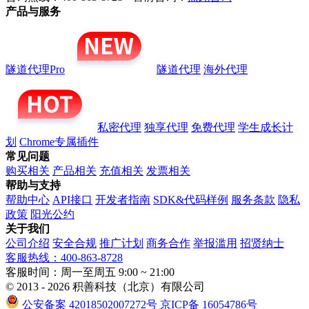
产品与服务
隧道代理Pro
隧道代理
海外代理
私密代理
独享代理
免费代理
学生成长计
划
Chrome专属插件
常见问题
购买相关
产品相关
充值相关
发票相关
帮助与支持
帮助中心
API接口
开发者指南
SDK&代码样例
服务条款
隐私
政策
阳光公约
关于我们
公司介绍
安全合规
推广计划
商务合作
举报滥用
招贤纳士
客服热线：400-863-8728
客服时间：周一至周五 9:00 ~ 21:00
© 2013 - 2026 积善科技（北京）有限公司
公安备案 42018502007272号
京ICP备 16054786号