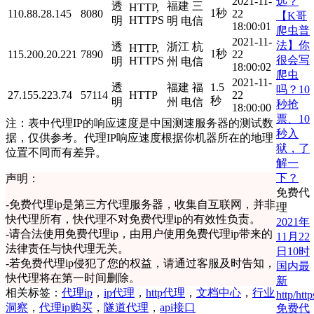
远？
2021-11-
透
福建 三
HTTP,
1秒
110.88.28.145
8080
22
【K哥
HTTPS
明
明 电信
18:00:01
爬虫普
2021-11-
法】你
透
浙江 杭
HTTP,
1秒
115.200.20.221
7890
22
很会写
HTTPS
明
州 电信
18:00:02
爬虫
2021-11-
透
福建 福
1.5
吗？10
27.155.223.74
57114
HTTP
22
秒
明
州 电信
秒抢
18:00:00
票、10
注：表中代理IP的响应速度是中国测速服务器的测试数
秒入
据，仅供参考。代理IP响应速度根据你机器所在的地理
狱，了
位置不同而有差异。
解一
下？
声明：
免费代
-
免费代理ip是第三方代理服务器，收集自互联网，并非
理
快代理所有，快代理不对免费代理ip的有效性负责。
2021年
-
请合法使用免费代理ip，由用户使用免费代理ip带来的
11月22
法律责任与快代理无关。
日10时
-
若免费代理ip侵犯了您的权益，请通过客服及时告知，
国内最
快代理将在第一时间删除。
新
相关标签：
代理ip
，
ip代理
，
http代理
，
文档中心
，
行业
http/http
洞察
，
代理ip购买
，
隧道代理
，
api接口
免费代