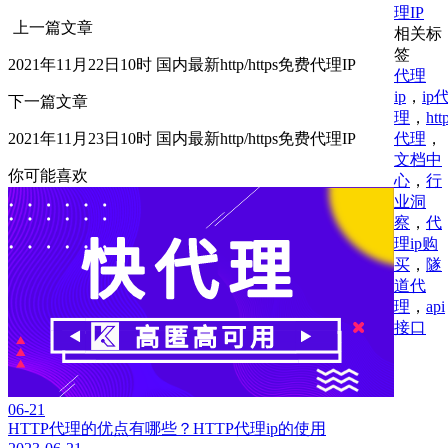
理IP
上一篇文章
相关标
签
2021年11月22日10时 国内最新http/https免费代理IP
代理
ip
，
ip
下一篇文章
理
，
htt
代理
，
2021年11月23日10时 国内最新http/https免费代理IP
文档中
你可能喜欢
心
，
行
业洞
察
，
代
理ip购
买
，
隧
道代
理
，
api
接口
06-21
HTTP代理的优点有哪些？HTTP代理ip的使用