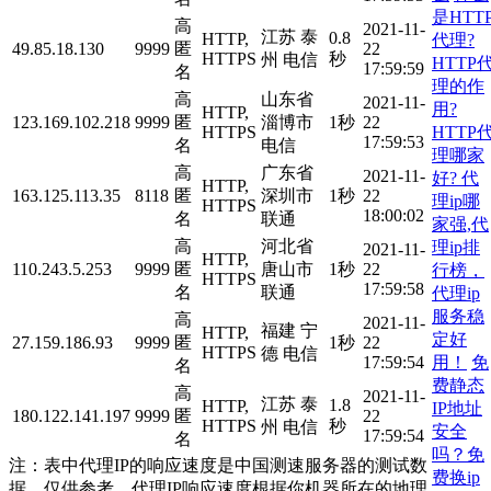
是HTT
高
2021-11-
江苏 泰
0.8
HTTP,
代理?
49.85.18.130
9999
匿
22
HTTPS
秒
州 电信
HTTP
17:59:59
名
理的作
高
山东省
2021-11-
用?
HTTP,
123.169.102.218
9999
匿
淄博市
1秒
22
HTTP
HTTPS
17:59:53
名
电信
理哪家
高
广东省
2021-11-
好?
代
HTTP,
163.125.113.35
8118
匿
深圳市
1秒
22
理ip哪
HTTPS
18:00:02
名
联通
家强,代
高
河北省
理ip排
2021-11-
HTTP,
110.243.5.253
9999
匿
唐山市
1秒
22
行榜，
HTTPS
17:59:58
名
联通
代理ip
服务稳
高
2021-11-
福建 宁
HTTP,
定好
27.159.186.93
9999
匿
1秒
22
HTTPS
德 电信
用！
免
17:59:54
名
费静态
高
2021-11-
江苏 泰
1.8
HTTP,
IP地址
180.122.141.197
9999
匿
22
HTTPS
秒
州 电信
安全
17:59:54
名
吗？免
注：表中代理IP的响应速度是中国测速服务器的测试数
费换ip
据，仅供参考。代理IP响应速度根据你机器所在的地理