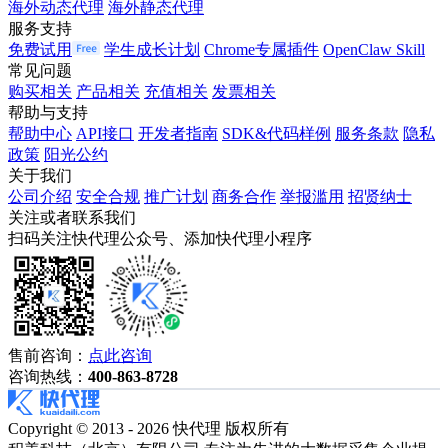
海外动态代理
海外静态代理
服务支持
免费试用
学生成长计划
Chrome专属插件
OpenClaw Skill
常见问题
购买相关
产品相关
充值相关
发票相关
帮助与支持
帮助中心
API接口
开发者指南
SDK&代码样例
服务条款
隐私
政策
阳光公约
关于我们
公司介绍
安全合规
推广计划
商务合作
举报滥用
招贤纳士
关注或者联系我们
扫码关注快代理公众号、添加快代理小程序
售前咨询：
点此咨询
咨询热线：
400-863-8728
Copyright © 2013 - 2026 快代理 版权所有