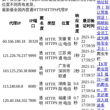
地址软
位置不同而有差异。
件！
别
最新最全国内普通HTTP/HTTPS代理IP
让黑客
响
得逞！
匿
IP端
应
最后验
揭秘如
代理IP
名
类型
位置
口
速
证时间
何让企
度
度
业员工
2021-11-
成为网
透
安徽 黄
1.9
HTTP,
60.166.180.18
30320
22
络安全
秒
HTTPS
明
山 电信
17:59:59
卫士！
2021-11-
透
江苏 南
HTTP,
爬虫专
1秒
121.226.76.237
9999
22
HTTPS
明
通 电信
栏
17:59:57
【K哥
广东省
2021-11-
透
爬虫普
163.125.250.38
8088
HTTP
深圳市
2秒
22
明
法】孤
17:59:57
联通
注一掷
2021-11-
透
湖南 益
0.6
HTTP,
的爬虫
113.240.60.8
8080
22
秒
HTTPS
明
阳 电信
er，究
17:59:54
竟还要
2021-11-
透
福建 漳
0.7
HTTP,
误入歧
120.40.184.102
7890
22
秒
HTTPS
明
州 电信
17:59:59
途多