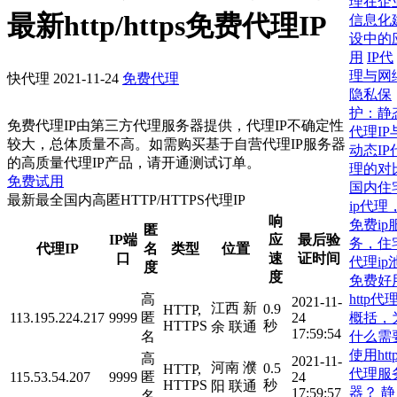
理在企
最新http/https免费代理IP
信息化
设中的
用
IP代
理与网
快代理
2021-11-24
免费代理
隐私保
护：静
免费代理IP由第三方代理服务器提供，代理IP不确定性
代理IP
较大，总体质量不高。如需购买基于自营代理IP服务器
动态IP
的高质量代理IP产品，请开通测试订单。
理的对
免费试用
国内住
最新最全国内高匿HTTP/HTTPS代理IP
ip代理
响
免费ip
匿
IP端
应
最后验
务，住
代理IP
名
类型
位置
口
速
证时间
代理ip
度
度
免费好
http代
高
2021-11-
江西 新
0.9
HTTP,
概括，
113.195.224.217
9999
匿
24
HTTPS
秒
余 联通
17:59:54
什么需
名
使用htt
高
2021-11-
河南 濮
0.5
HTTP,
代理服
115.53.54.207
9999
匿
24
HTTPS
秒
阳 联通
器？
静
17:59:57
名