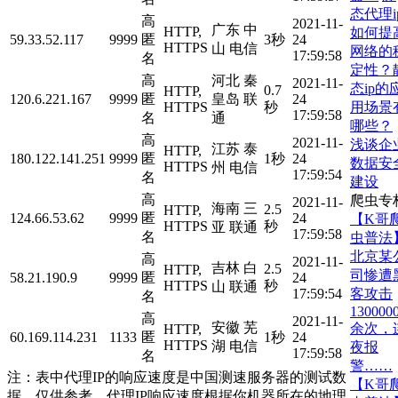
态代理i
高
2021-11-
广东 中
HTTP,
如何提
59.33.52.117
9999
匿
3秒
24
HTTPS
山 电信
网络的
17:59:58
名
定性？
高
河北 秦
2021-11-
态ip的
0.7
HTTP,
120.6.221.167
9999
匿
皇岛 联
24
用场景
HTTPS
秒
17:59:58
名
通
哪些？
高
2021-11-
浅谈企
江苏 泰
HTTP,
180.122.141.251
9999
匿
1秒
24
数据安
HTTPS
州 电信
17:59:54
名
建设
高
爬虫专
2021-11-
海南 三
2.5
HTTP,
124.66.53.62
9999
匿
24
【K哥
HTTPS
秒
亚 联通
17:59:58
名
虫普法
北京某
高
2021-11-
吉林 白
2.5
HTTP,
司惨遭
58.21.190.9
9999
匿
24
HTTPS
秒
山 联通
客攻击
17:59:54
名
130000
高
2021-11-
安徽 芜
余次，
HTTP,
60.169.114.231
1133
匿
1秒
24
HTTPS
湖 电信
夜报
17:59:58
名
警……
注：表中代理IP的响应速度是中国测速服务器的测试数
【K哥
据，仅供参考。代理IP响应速度根据你机器所在的地理