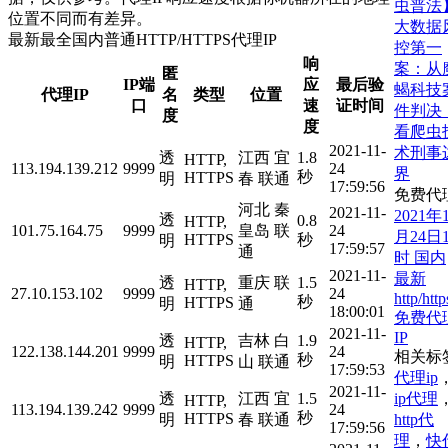
虫普法
位置不同而有差异。
大数据
最新最全国内普通HTTP/HTTPS代理IP
控第一
响
案：从
匿
IP端
应
最后验
蝎科技
代理IP
名
类型
位置
口
速
证时间
件判决
度
度
看爬虫
2021-11-
术刑事
透
江西 宜
1.8
HTTP,
113.194.139.212
9999
24
界
秒
HTTPS
明
春 联通
17:59:56
免费代
河北 秦
2021-11-
2021年
透
0.8
HTTP,
101.75.164.75
9999
皇岛 联
24
月24日1
HTTPS
秒
明
17:59:57
通
时 国内
2021-11-
最新
透
重庆 联
1.5
HTTP,
27.10.153.102
9999
24
http/http
秒
HTTPS
明
通
18:00:01
免费代
2021-11-
IP
透
吉林 白
1.9
HTTP,
122.138.144.201
9999
24
相关标
秒
HTTPS
明
山 联通
17:59:53
代理ip
2021-11-
ip代理
透
江西 宜
1.5
HTTP,
113.194.139.242
9999
24
秒
HTTPS
http代
明
春 联通
17:59:56
理
，
快