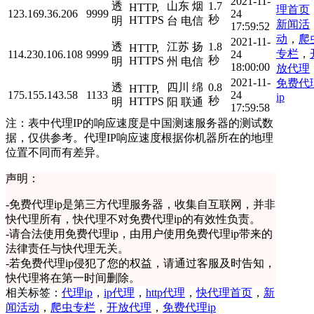
2021-11-
透
山东 烟
1.7
HTTP,
理首页
123.169.36.206
9999
24
秒
HTTPS
明
台 电信
新闻活
17:59:52
动
，
爬
2021-11-
透
江苏 扬
1.8
HTTP,
专栏
，
114.230.106.108
9999
24
秒
HTTPS
明
州 电信
18:00:00
放代理
2021-11-
免费代
透
四川 绵
0.8
HTTP,
175.155.143.58
1133
24
ip
秒
HTTPS
明
阳 联通
17:59:58
注：表中代理IP的响应速度是中国测速服务器的测试数
据，仅供参考。代理IP响应速度根据你机器所在的地理
位置不同而有差异。
声明：
-
免费代理ip是第三方代理服务器，收集自互联网，并非
快代理所有，快代理不对免费代理ip的有效性负责。
-
请合法使用免费代理ip，由用户使用免费代理ip带来的
法律责任与快代理无关。
-
若免费代理ip侵犯了您的权益，请通过客服及时告知，
快代理将在第一时间删除。
相关标签：
代理ip
，
ip代理
，
http代理
，
快代理首页
，
新
闻活动
，
爬虫专栏
，
开放代理
，
免费代理ip