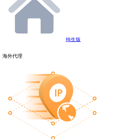
纯生版
海外代理