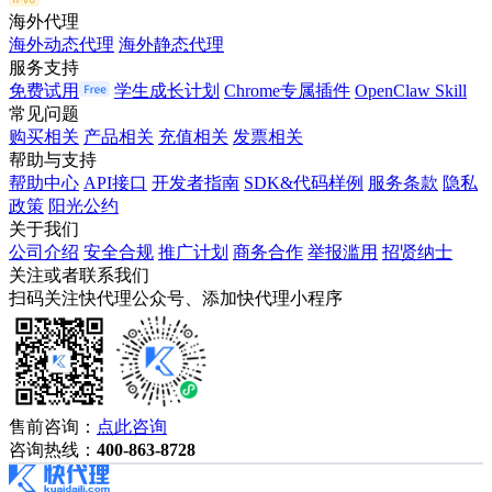
海外代理
海外动态代理
海外静态代理
服务支持
免费试用
学生成长计划
Chrome专属插件
OpenClaw Skill
常见问题
购买相关
产品相关
充值相关
发票相关
帮助与支持
帮助中心
API接口
开发者指南
SDK&代码样例
服务条款
隐私
政策
阳光公约
关于我们
公司介绍
安全合规
推广计划
商务合作
举报滥用
招贤纳士
关注或者联系我们
扫码关注快代理公众号、添加快代理小程序
售前咨询：
点此咨询
咨询热线：
400-863-8728