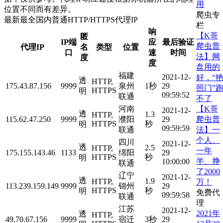
用
位置不同而有差异。
爬虫专
最新最全国内普通HTTP/HTTPS代理IP
栏
响
【K哥
匿
IP端
应
最后验证
爬虫普
代理IP
名
类型
位置
口
速
时间
法】网
度
度
盘用的
福建
2021-12-
好，“
透
HTTP,
175.43.87.156
9999
泉州
1秒
29
照门”
HTTPS
明
09:59:52
联通
不了
【K哥
河南
2021-12-
透
1.3
HTTP,
爬虫普
115.62.47.250
9999
濮阳
29
HTTPS
秒
明
09:59:59
法】一
联通
个人、
四川
2021-12-
透
2.5
HTTP,
一年
175.155.143.46
1133
绵阳
29
HTTPS
秒
明
半、挣
10:00:00
联通
了2000
辽宁
2021-12-
透
1.9
HTTP,
万！
113.239.159.149
9999
锦州
29
HTTPS
秒
明
免费代
09:59:58
联通
理
江苏
2021-12-
2021年
透
HTTP,
49.70.67.156
9999
宿迁
3秒
29