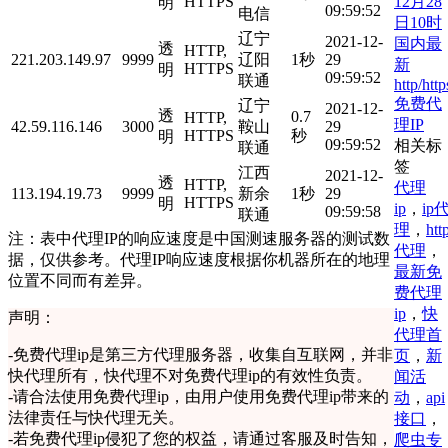
12月28
HTTPS
明
09:59:52
电信
日10时
辽宁
2021-12-
国内最
透
HTTP,
221.203.149.97
9999
辽阳
1秒
29
新
HTTPS
明
09:59:52
联通
http/http
免费代
辽宁
2021-12-
透
0.7
HTTP,
理IP
42.59.116.146
3000
鞍山
29
HTTPS
秒
明
09:59:52
相关标
联通
签
江西
2021-12-
透
HTTP,
代理
113.194.19.73
9999
新余
1秒
29
HTTPS
明
ip
，
ip
09:59:58
联通
理
，
htt
注：表中代理IP的响应速度是中国测速服务器的测试数
代理
，
据，仅供参考。代理IP响应速度根据你机器所在的地理
最新免
位置不同而有差异。
费代理
ip
，
快
声明：
代理首
-
免费代理ip是第三方代理服务器，收集自互联网，并非
页
，
新
快代理所有，快代理不对免费代理ip的有效性负责。
闻活
-
请合法使用免费代理ip，由用户使用免费代理ip带来的
动
，
api
法律责任与快代理无关。
接口
，
-
若免费代理ip侵犯了您的权益，请通过客服及时告知，
爬虫专