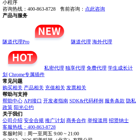
小程序
咨询热线：400-863-8728
售前咨询：
点此咨询
产品与服务
隧道代理Pro
隧道代理
海外代理
私密代理
独享代理
免费代理
学生成长计
划
Chrome专属插件
常见问题
购买相关
产品相关
充值相关
发票相关
帮助与支持
帮助中心
API接口
开发者指南
SDK&代码样例
服务条款
隐私
政策
阳光公约
关于我们
公司介绍
安全合规
推广计划
商务合作
举报滥用
招贤纳士
客服热线：400-863-8728
客服时间：周一至周五 9:00 ~ 21:00