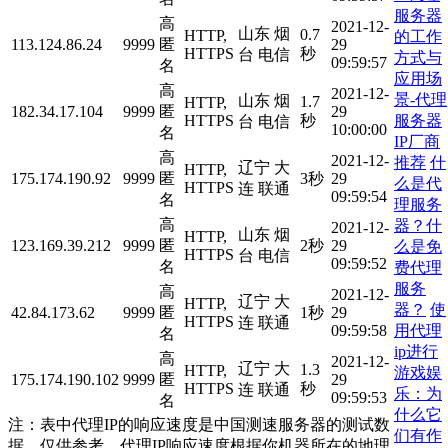
服务器
高
2021-12-
山东 烟
0.7
HTTP,
的工作
113.124.86.24
9999
匿
29
HTTPS
秒
台 电信
方式与
09:59:57
名
应用场
高
2021-12-
景-代理
山东 烟
1.7
HTTP,
182.34.17.104
9999
匿
29
服务器
HTTPS
秒
台 电信
10:00:00
名
IP厂商
高
2021-12-
推荐
什
辽宁 大
HTTP,
175.174.190.92
9999
匿
3秒
29
么是代
HTTPS
连 联通
09:59:54
名
理服务
高
器？什
2021-12-
山东 烟
HTTP,
123.169.39.212
9999
匿
2秒
29
么是免
HTTPS
台 电信
09:59:52
名
费代理
服务
高
2021-12-
辽宁 大
HTTP,
器？
使
42.84.173.62
9999
匿
1秒
29
HTTPS
连 联通
用代理
09:59:58
名
ip进行
高
2021-12-
辽宁 大
1.3
HTTP,
游戏娱
175.174.190.102
9999
匿
29
HTTPS
秒
连 联通
乐：为
09:59:53
名
什么它
注：表中代理IP的响应速度是中国测速服务器的测试数
们有作
据，仅供参考。代理IP响应速度根据你机器所在的地理