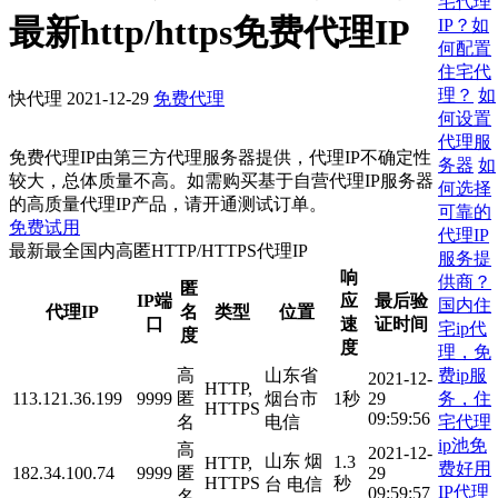
宅代理
最新http/https免费代理IP
IP？如
何配置
住宅代
理？
如
快代理
2021-12-29
免费代理
何设置
代理服
免费代理IP由第三方代理服务器提供，代理IP不确定性
务器
如
较大，总体质量不高。如需购买基于自营代理IP服务器
何选择
的高质量代理IP产品，请开通测试订单。
可靠的
免费试用
代理IP
最新最全国内高匿HTTP/HTTPS代理IP
服务提
响
供商？
匿
IP端
应
最后验
国内住
代理IP
名
类型
位置
口
速
证时间
宅ip代
度
度
理，免
费ip服
高
山东省
2021-12-
HTTP,
务，住
113.121.36.199
9999
匿
烟台市
1秒
29
HTTPS
09:59:56
宅代理
名
电信
ip池免
高
2021-12-
山东 烟
1.3
HTTP,
费好用
182.34.100.74
9999
匿
29
HTTPS
秒
台 电信
IP代理
09:59:57
名