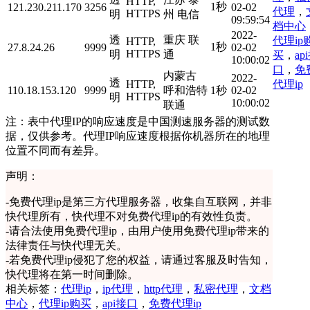
HTTP,
1秒
121.230.211.170
3256
02-02
代理
，
HTTPS
明
州 电信
09:59:54
档中心
2022-
透
重庆 联
代理ip
HTTP,
1秒
27.8.24.26
9999
02-02
HTTPS
明
通
买
，
ap
10:00:02
口
，
免
内蒙古
2022-
透
代理ip
HTTP,
110.18.153.120
9999
呼和浩特
1秒
02-02
HTTPS
明
10:00:02
联通
注：表中代理IP的响应速度是中国测速服务器的测试数
据，仅供参考。代理IP响应速度根据你机器所在的地理
位置不同而有差异。
声明：
-
免费代理ip是第三方代理服务器，收集自互联网，并非
快代理所有，快代理不对免费代理ip的有效性负责。
-
请合法使用免费代理ip，由用户使用免费代理ip带来的
法律责任与快代理无关。
-
若免费代理ip侵犯了您的权益，请通过客服及时告知，
快代理将在第一时间删除。
相关标签：
代理ip
，
ip代理
，
http代理
，
私密代理
，
文档
中心
，
代理ip购买
，
api接口
，
免费代理ip