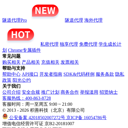
隧道代理Pro
隧道代理
海外代理
私密代理
独享代理
免费代理
学生成长计
划
Chrome专属插件
常见问题
购买相关
产品相关
充值相关
发票相关
帮助与支持
帮助中心
API接口
开发者指南
SDK&代码样例
服务条款
隐私
政策
阳光公约
关于我们
公司介绍
安全合规
推广计划
商务合作
举报滥用
招贤纳士
客服热线：400-863-8728
客服时间：周一至周五 9:00 ~ 21:00
© 2013 - 2026 积善科技（北京）有限公司
公安备案 42018502007272号
京ICP备 16054786号
增值电信经营许可证 京B2-20181007