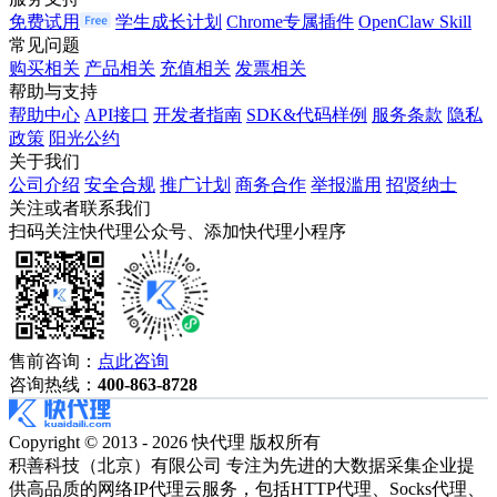
免费试用
学生成长计划
Chrome专属插件
OpenClaw Skill
常见问题
购买相关
产品相关
充值相关
发票相关
帮助与支持
帮助中心
API接口
开发者指南
SDK&代码样例
服务条款
隐私
政策
阳光公约
关于我们
公司介绍
安全合规
推广计划
商务合作
举报滥用
招贤纳士
关注或者联系我们
扫码关注快代理公众号、添加快代理小程序
售前咨询：
点此咨询
咨询热线：
400-863-8728
Copyright © 2013 - 2026 快代理 版权所有
积善科技（北京）有限公司 专注为先进的大数据采集企业提
供高品质的网络IP代理云服务，包括HTTP代理、Socks代理、