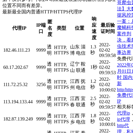
哥爬虫
位置不同而有差异。
法】大
最新最全国内普通HTTP/HTTPS代理IP
据风控
响
一案：
匿
IP端
应
最后验
魔蝎科
代理IP
名
类型
位置
口
速
证时间
案件判
度
度
决，看
2022-
虫技术
透
山东 淄
1.3
HTTP,
182.46.111.23
9999
02-02
事边界
秒
HTTPS
明
博 电信
09:59:58
免费代
2022-
透
辽宁 鞍
HTTP,
2022年
1秒
60.17.202.67
9999
02-02
HTTPS
明
山 联通
月01日1
09:59:53
时 国
2022-
透
江西 抚
1.2
HTTP,
新
111.72.25.32
3256
02-02
秒
HTTPS
明
州 电信
http/http
10:00:02
免费代
2022-
透
江西 宜
2.5
HTTP,
IP
113.194.133.44
9999
02-02
秒
HTTPS
明
春 联通
相关标
09:59:57
代理ip
2022-
透
江西 萍
1.8
HTTP,
182.87.139.249
9999
02-02
ip代理
秒
HTTPS
明
乡 电信
10:00:01
http代
2022-
理
，
私
透
江苏 泰