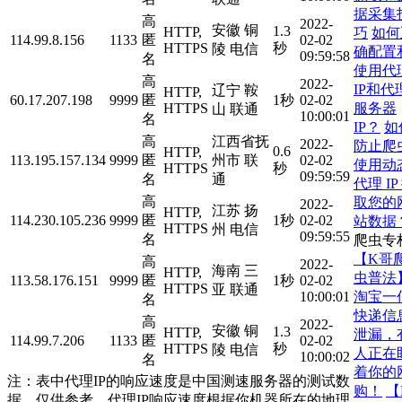
据采集
高
2022-
安徽 铜
1.3
HTTP,
巧
如何
114.99.8.156
1133
匿
02-02
HTTPS
秒
陵 电信
确配置
09:59:58
名
使用代
高
2022-
IP和代
辽宁 鞍
HTTP,
60.17.207.198
9999
匿
1秒
02-02
服务器
HTTPS
山 联通
10:00:01
名
IP？
如
高
江西省抚
2022-
防止爬
0.6
HTTP,
113.195.157.134
9999
匿
州市 联
02-02
使用动
HTTPS
秒
09:59:59
名
通
代理 IP
高
取您的
2022-
江苏 扬
HTTP,
114.230.105.236
9999
匿
1秒
02-02
站数据
HTTPS
州 电信
09:59:55
名
爬虫专
【K哥
高
2022-
海南 三
HTTP,
虫普法
113.58.176.151
9999
匿
1秒
02-02
HTTPS
亚 联通
淘宝一
10:00:01
名
快递信
高
2022-
安徽 铜
1.3
HTTP,
泄漏，
114.99.7.206
1133
匿
02-02
HTTPS
秒
陵 电信
人正在
10:00:02
名
着你的
注：表中代理IP的响应速度是中国测速服务器的测试数
购！
【
据，仅供参考。代理IP响应速度根据你机器所在的地理