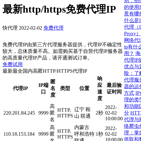
别，他
最新http/https免费代理IP
的使用
景有哪
什么是I
代理（I
快代理
2022-02-02
免费代理
Proxy
网络代
免费代理IP由第三方代理服务器提供，代理IP不确定性
ip有什
较大，总体质量不高。如需购买基于自营代理IP服务器
用？
海
的高质量代理IP产品，请开通测试订单。
代理IP
免费试用
优点与
最新最全国内高匿HTTP/HTTPS代理IP
险：了
响
代理服
匿
IP端
应
最后验
器的运
代理IP
名
类型
位置
口
速
证时间
方式
I
度
度
理的类
和功能
高
2022-
辽宁 鞍
HTTP,
分
HTT
220.201.84.245
9999
匿
2秒
02-02
HTTPS
山 联通
10:00:00
代理与
名
络爬虫
高
内蒙古
2022-
HTTP,
理：掌
110.18.153.184
9999
匿
呼和浩特
1秒
02-02
HTTPS
抓取和
10:00:00
名
联通