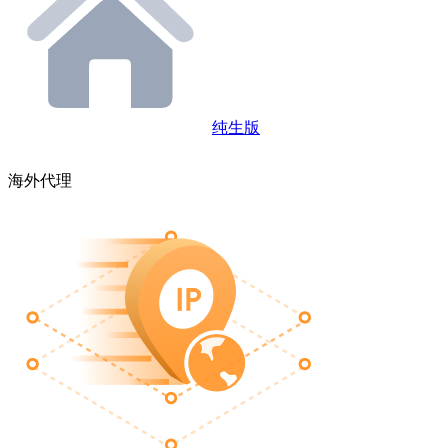
纯生版
海外代理