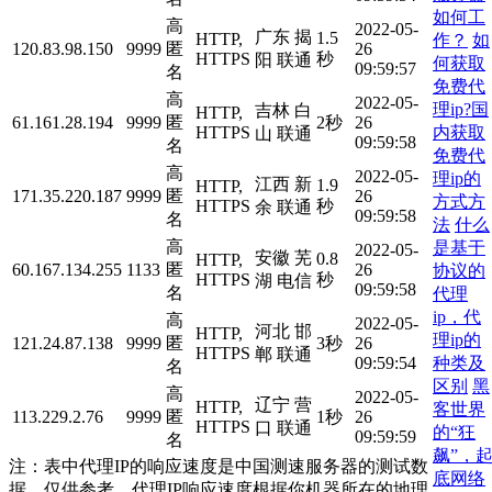
如何工
高
2022-05-
广东 揭
1.5
HTTP,
作？
如
120.83.98.150
9999
匿
26
HTTPS
秒
阳 联通
何获取
09:59:57
名
免费代
高
2022-05-
理ip?国
吉林 白
HTTP,
61.161.28.194
9999
匿
2秒
26
内获取
HTTPS
山 联通
09:59:58
名
免费代
高
2022-05-
理ip的
江西 新
1.9
HTTP,
171.35.220.187
9999
匿
26
方式方
HTTPS
秒
余 联通
09:59:58
名
法
什么
高
是基于
2022-05-
安徽 芜
0.8
HTTP,
60.167.134.255
1133
匿
26
协议的
HTTPS
秒
湖 电信
09:59:58
名
代理
ip，代
高
2022-05-
河北 邯
HTTP,
理ip的
121.24.87.138
9999
匿
3秒
26
HTTPS
郸 联通
种类及
09:59:54
名
区别
黑
高
2022-05-
辽宁 营
HTTP,
客世界
113.229.2.76
9999
匿
1秒
26
HTTPS
口 联通
的“狂
09:59:59
名
飙”，
注：表中代理IP的响应速度是中国测速服务器的测试数
底网络
据，仅供参考。代理IP响应速度根据你机器所在的地理