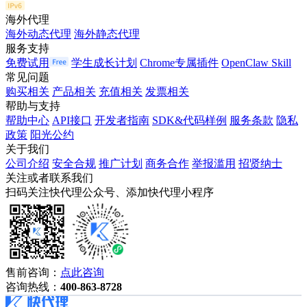
海外代理
海外动态代理
海外静态代理
服务支持
免费试用
学生成长计划
Chrome专属插件
OpenClaw Skill
常见问题
购买相关
产品相关
充值相关
发票相关
帮助与支持
帮助中心
API接口
开发者指南
SDK&代码样例
服务条款
隐私
政策
阳光公约
关于我们
公司介绍
安全合规
推广计划
商务合作
举报滥用
招贤纳士
关注或者联系我们
扫码关注快代理公众号、添加快代理小程序
售前咨询：
点此咨询
咨询热线：
400-863-8728