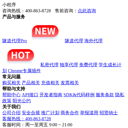
小程序
咨询热线：400-863-8728
售前咨询：
点此咨询
产品与服务
隧道代理Pro
隧道代理
海外代理
私密代理
独享代理
免费代理
学生成长计
划
Chrome专属插件
常见问题
购买相关
产品相关
充值相关
发票相关
帮助与支持
帮助中心
API接口
开发者指南
SDK&代码样例
服务条款
隐私
政策
阳光公约
关于我们
公司介绍
安全合规
推广计划
商务合作
举报滥用
招贤纳士
客服热线：400-863-8728
客服时间：周一至周五 9:00 ~ 21:00