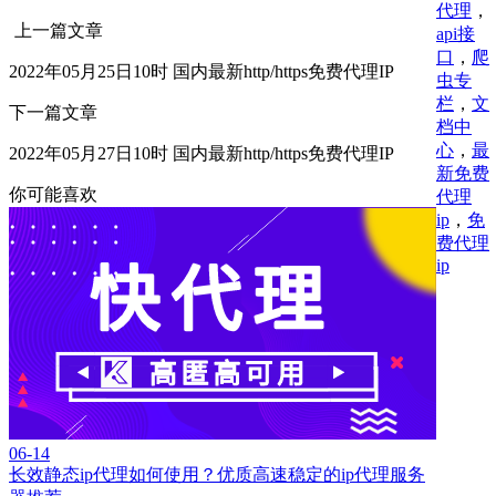
代理
，
上一篇文章
api接
口
，
爬
2022年05月25日10时 国内最新http/https免费代理IP
虫专
栏
，
文
下一篇文章
档中
心
，
最
2022年05月27日10时 国内最新http/https免费代理IP
新免费
你可能喜欢
代理
ip
，
免
费代理
ip
06-14
长效静态ip代理如何使用？优质高速稳定的ip代理服务