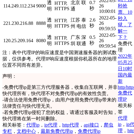
2022-05-
透
北京 联
0.7
HTTP,
秒抢
114.249.112.234
9000
26
秒
HTTPS
明
通
10:00:01
票、10
2022-05-
秒入
透
江苏 泰
2.6
HTTP,
221.230.216.88
8888
26
狱，了
秒
HTTPS
明
州 电信
09:59:55
解一
2022-05-
下？
透
广东 深
0.5
HTTP,
120.25.209.164
8080
26
秒
HTTPS
免费代
明
圳 联通
09:59:54
理
注：表中代理IP的响应速度是中国测速服务器的测试数
2022年
据，仅供参考。代理IP响应速度根据你机器所在的地理
05月25
位置不同而有差异。
日10时
国内最
声明：
新
http/http
-
免费代理ip是第三方代理服务器，收集自互联网，并非
免费代
快代理所有，快代理不对免费代理ip的有效性负责。
理IP
-
请合法使用免费代理ip，由用户使用免费代理ip带来的
相关标
法律责任与快代理无关。
签
-
若免费代理ip侵犯了您的权益，请通过客服及时告知，
代理
快代理将在第一时间删除。
ip
，
ip
相关标签：
代理ip
，
ip代理
，
http代理
，
api接口
，
爬虫
理
，
htt
专栏
，
文档中心
，
最新免费代理ip
，
免费代理ip