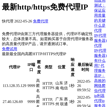
动应用
最新http/https免费代理IP
测试：
保证应
用质量
的关键
快代理
2022-05-26
免费代理
什么是
代理
免费代理IP由第三方代理服务器提供，代理IP不确定性
IP(代理
较大，总体质量不高。如需购买基于自营代理IP服务器
服务器)
的高质量代理IP产品，请开通测试订单。
代理
免费试用
IP(代理
最新最全国内高匿HTTP/HTTPS代理IP
服务器)
响
有什么
匿
IP端
应
最后验证
用?
代
代理IP
名
类型
位置
口
速
时间
理服务
度
度
器IP：
高效的
高
2022-05-
山东 济
HTTP,
网络爬
113.128.35.129
9999
匿
1秒
26
HTTPS
南 电信
09:59:52
虫代理
名
ip利器
高
2022-05-
广东 惠
HTTP,
代理ip
27.40.126.69
9999
匿
3秒
26
HTTPS
州 联通
服务器
09:59:54
名