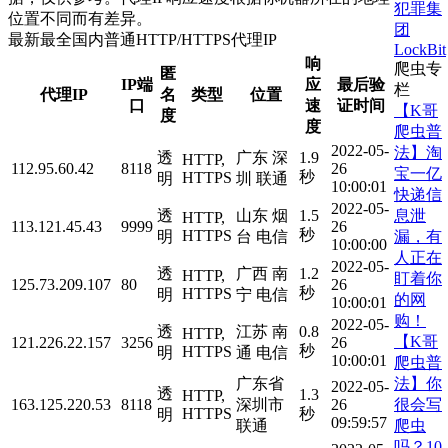
犯罪集
位置不同而有差异。
团
最新最全国内普通HTTP/HTTPS代理IP
LockBit
响
爬虫专
匿
IP端
应
最后验
栏
代理IP
名
类型
位置
口
速
证时间
【K哥
度
度
爬虫普
2022-05-
法】淘
透
广东 深
1.9
HTTP,
112.95.60.42
8118
26
宝一亿
秒
HTTPS
明
圳 联通
10:00:01
快递信
2022-05-
息泄
透
山东 烟
1.5
HTTP,
113.121.45.43
9999
26
秒
HTTPS
漏，有
明
台 电信
10:00:00
人正在
2022-05-
透
广西 南
1.2
HTTP,
盯着你
125.73.209.107
80
26
秒
HTTPS
明
宁 电信
的网
10:00:01
购！
2022-05-
透
江苏 南
0.8
HTTP,
【K哥
121.226.22.157
3256
26
秒
HTTPS
明
通 电信
10:00:01
爬虫普
法】你
广东省
2022-05-
透
1.3
HTTP,
很会写
163.125.220.53
8118
深圳市
26
HTTPS
秒
明
09:59:57
爬虫
联通
吗？10