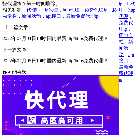
快代理将在第一时间删除。
ip
，
ip
相关标签：
代理ip
，
ip代理
，
http代理
，
免费代理ip
，
爬
理
，
htt
虫专栏
，
新闻活动
，
api接口
，
最新免费代理ip
代理
，
免费代
上一篇文章
理ip
，
爬虫专
2022年07月04日10时 国内最新http/https免费代理IP
栏
，
新
闻活
下一篇文章
动
，
api
接口
，
2022年07月05日10时 国内最新http/https免费代理IP
最新免
你可能喜欢
费代理
ip