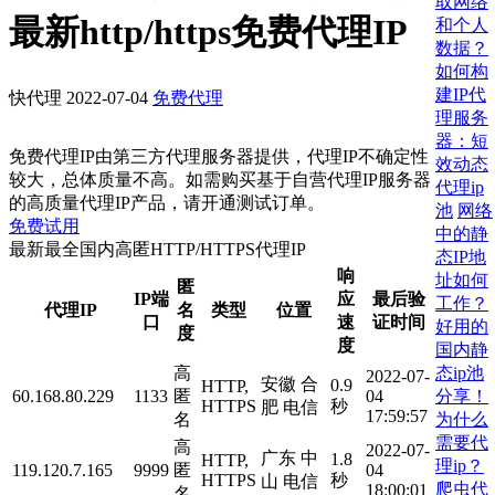
取网络
最新http/https免费代理IP
和个人
数据？
如何构
建IP代
快代理
2022-07-04
免费代理
理服务
器：短
免费代理IP由第三方代理服务器提供，代理IP不确定性
效动态
较大，总体质量不高。如需购买基于自营代理IP服务器
代理ip
的高质量代理IP产品，请开通测试订单。
池
网络
免费试用
中的静
最新最全国内高匿HTTP/HTTPS代理IP
态IP地
响
址如何
匿
IP端
应
最后验
工作？
代理IP
名
类型
位置
口
速
证时间
好用的
度
度
国内静
态ip池
高
2022-07-
安徽 合
0.9
HTTP,
分享！
60.168.80.229
1133
匿
04
HTTPS
秒
肥 电信
17:59:57
为什么
名
需要代
高
2022-07-
广东 中
1.8
HTTP,
理ip？
119.120.7.165
9999
匿
04
HTTPS
秒
山 电信
爬虫代
18:00:01
名