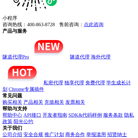
小程序
咨询热线：400-863-8728
售前咨询：
点此咨询
产品与服务
隧道代理Pro
隧道代理
海外代理
私密代理
独享代理
免费代理
学生成长计
划
Chrome专属插件
常见问题
购买相关
产品相关
充值相关
发票相关
帮助与支持
帮助中心
API接口
开发者指南
SDK&代码样例
服务条款
隐私
政策
阳光公约
关于我们
公司介绍
安全合规
推广计划
商务合作
举报滥用
招贤纳士