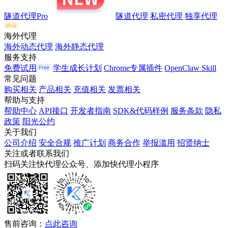
隧道代理Pro
隧道代理
私密代理
独享代理
海外代理
海外动态代理
海外静态代理
服务支持
免费试用
学生成长计划
Chrome专属插件
OpenClaw Skill
常见问题
购买相关
产品相关
充值相关
发票相关
帮助与支持
帮助中心
API接口
开发者指南
SDK&代码样例
服务条款
隐私
政策
阳光公约
关于我们
公司介绍
安全合规
推广计划
商务合作
举报滥用
招贤纳士
关注或者联系我们
扫码关注快代理公众号、添加快代理小程序
售前咨询：
点此咨询