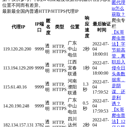
匿代理
位置不同而有差异。
ip怎么
最新最全国内普通HTTP/HTTPS代理IP
获取？
响
爬虫专
匿
IP端
应
最后验证
栏
代理IP
名
类型
位置
口
速
时间
【K哥
度
度
爬虫普
广东
2022-07-
法】字
透
HTTP,
119.120.20.200
9999
中山
2秒
04
节前高
HTTPS
明
18:00:01
电信
管，离
职后入
江西
2022-07-
透
HTTP,
侵今日
113.194.129.209
9999
宜春
1秒
04
HTTPS
明
18:00:00
头条数
联通
据库，
河南
2022-07-
透
1.3
HTTP,
是阴
115.61.40.16
9999
濮阳
04
HTTPS
秒
明
谋、还
17:59:52
联通
是利
广东
2022-07-
透
0.5
HTTP,
诱？
14.20.190.248
9999
中山
04
HTTPS
秒
明
【K哥
17:59:53
电信
爬虫普
四川
2022-07-
法】12
透
HTTP,
182.134.157.131
3782
达州
2秒
04