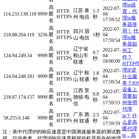
理ip设
高
2022-07-
江苏 泰
1.3
HTTP,
置，代
114.233.138.118
9999
匿
04
HTTPS
秒
州 电信
理ip服
17:59:52
名
务器使
高
2022-07-
用！
代
四川 眉
HTTP,
218.88.204.119
3256
匿
1秒
04
理ip服
HTTPS
山 电信
17:59:54
名
务器如
高
辽宁省
2022-07-
何工
0.7
HTTP,
124.94.249.34
9999
匿
鞍山市
04
作？
HTTPS
秒
18:00:00
名
联通
HTTP
高
理IP是
2022-07-
辽宁 鞍
1.8
HTTP,
124.94.248.181
9999
匿
04
什么服
HTTPS
秒
山 联通
17:59:54
名
务？IO
设备上
高
江西 景
2022-07-
0.8
HTTP,
需要如
218.87.174.157
9999
匿
德镇 电
04
HTTPS
秒
何使用
17:59:53
名
信
代理
高
2022-07-
广东 惠
2.5
HTTP,
ip？
什
58.255.6.148
9999
匿
04
HTTPS
秒
州 联通
么是高
17:59:59
名
匿代理
注：表中代理IP的响应速度是中国测速服务器的测试数
ip，高
据，仅供参考。代理IP响应速度根据你机器所在的地理