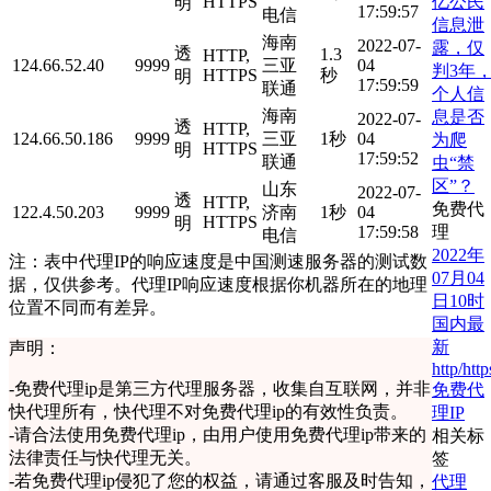
亿公民
HTTPS
明
17:59:57
电信
信息泄
海南
2022-07-
露，仅
透
1.3
HTTP,
124.66.52.40
9999
三亚
04
判3年
HTTPS
秒
明
17:59:59
联通
个人信
海南
息是否
2022-07-
透
HTTP,
124.66.50.186
9999
三亚
1秒
04
为爬
HTTPS
明
17:59:52
联通
虫“禁
区”？
山东
2022-07-
透
HTTP,
免费代
122.4.50.203
9999
济南
1秒
04
HTTPS
明
理
17:59:58
电信
2022年
注：表中代理IP的响应速度是中国测速服务器的测试数
07月04
据，仅供参考。代理IP响应速度根据你机器所在的地理
日10时
位置不同而有差异。
国内最
新
声明：
http/http
-
免费代理ip是第三方代理服务器，收集自互联网，并非
免费代
快代理所有，快代理不对免费代理ip的有效性负责。
理IP
-
请合法使用免费代理ip，由用户使用免费代理ip带来的
相关标
法律责任与快代理无关。
签
-
若免费代理ip侵犯了您的权益，请通过客服及时告知，
代理