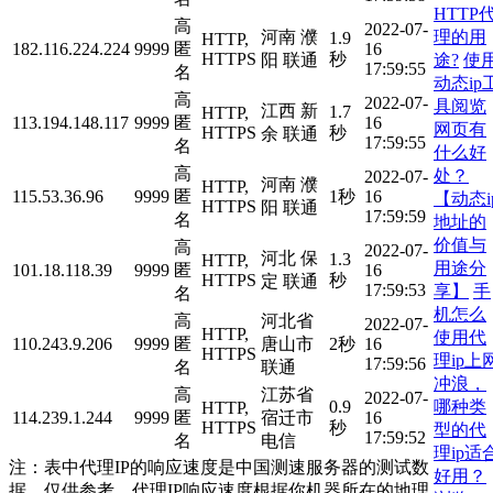
HTTP
高
2022-07-
理的用
河南 濮
1.9
HTTP,
182.116.224.224
9999
匿
16
HTTPS
秒
途?
使
阳 联通
17:59:55
名
动态ip
高
2022-07-
具阅览
江西 新
1.7
HTTP,
113.194.148.117
9999
匿
16
网页有
HTTPS
秒
余 联通
17:59:55
名
什么好
高
处？
2022-07-
河南 濮
HTTP,
115.53.36.96
9999
匿
1秒
16
【动态i
HTTPS
阳 联通
17:59:59
名
地址的
价值与
高
2022-07-
河北 保
1.3
HTTP,
用途分
101.18.118.39
9999
匿
16
HTTPS
秒
定 联通
17:59:53
享】
手
名
机怎么
高
河北省
2022-07-
HTTP,
使用代
110.243.9.206
9999
匿
唐山市
2秒
16
HTTPS
理ip上
17:59:56
名
联通
冲浪，
高
江苏省
2022-07-
哪种类
0.9
HTTP,
114.239.1.244
9999
匿
宿迁市
16
HTTPS
秒
型的代
17:59:52
名
电信
理ip适
注：表中代理IP的响应速度是中国测速服务器的测试数
好用？
据，仅供参考。代理IP响应速度根据你机器所在的地理