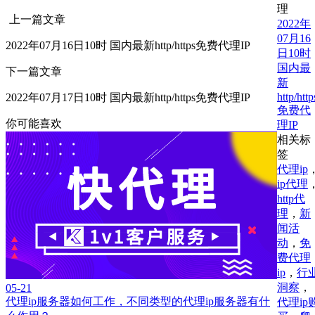
理
上一篇文章
2022年
07月16
2022年07月16日10时 国内最新http/https免费代理IP
日10时
国内最
下一篇文章
新
http/http
2022年07月17日10时 国内最新http/https免费代理IP
免费代
你可能喜欢
理IP
相关标
签
代理ip
ip代理
http代
理
，
新
闻活
动
，
免
费代理
ip
，
行
洞察
，
05-21
代理ip服务器如何工作，不同类型的代理ip服务器有什
代理ip