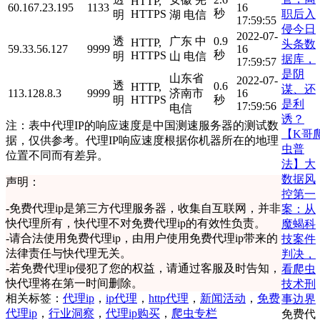
HTTP,
60.167.23.195
1133
16
秒
职后入
HTTPS
明
湖 电信
17:59:55
侵今日
2022-07-
透
广东 中
0.9
HTTP,
头条数
59.33.56.127
9999
16
秒
HTTPS
明
山 电信
据库，
17:59:57
是阴
山东省
2022-07-
透
0.6
HTTP,
谋、还
113.128.8.3
9999
济南市
16
HTTPS
秒
明
是利
17:59:56
电信
诱？
注：表中代理IP的响应速度是中国测速服务器的测试数
【K哥
据，仅供参考。代理IP响应速度根据你机器所在的地理
虫普
位置不同而有差异。
法】大
数据风
声明：
控第一
-
免费代理ip是第三方代理服务器，收集自互联网，并非
案：从
快代理所有，快代理不对免费代理ip的有效性负责。
魔蝎科
-
请合法使用免费代理ip，由用户使用免费代理ip带来的
技案件
法律责任与快代理无关。
判决，
-
若免费代理ip侵犯了您的权益，请通过客服及时告知，
看爬虫
快代理将在第一时间删除。
技术刑
相关标签：
代理ip
，
ip代理
，
http代理
，
新闻活动
，
免费
事边界
代理ip
，
行业洞察
，
代理ip购买
，
爬虫专栏
免费代