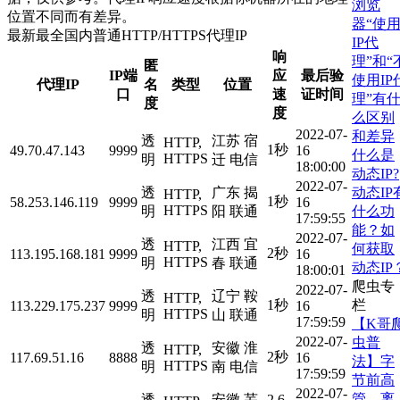
浏览
位置不同而有差异。
器“使
最新最全国内普通HTTP/HTTPS代理IP
IP代
响
理”和“
匿
IP端
应
最后验
使用IP
代理IP
名
类型
位置
口
速
证时间
理”有
度
度
么区别
2022-07-
和差异
透
江苏 宿
HTTP,
1秒
49.70.47.143
9999
16
什么是
HTTPS
明
迁 电信
18:00:00
动态IP?
2022-07-
动态IP
透
广东 揭
HTTP,
1秒
58.253.146.119
9999
16
HTTPS
什么功
明
阳 联通
17:59:55
能？如
2022-07-
透
江西 宜
HTTP,
何获取
2秒
113.195.168.181
9999
16
HTTPS
明
春 联通
动态IP
18:00:01
爬虫专
2022-07-
透
辽宁 鞍
HTTP,
栏
1秒
113.229.175.237
9999
16
HTTPS
明
山 联通
17:59:59
【K哥
2022-07-
虫普
透
安徽 淮
HTTP,
2秒
117.69.51.16
8888
16
法】字
HTTPS
明
南 电信
17:59:59
节前高
2022-07-
管，离
透
安徽 芜
2.6