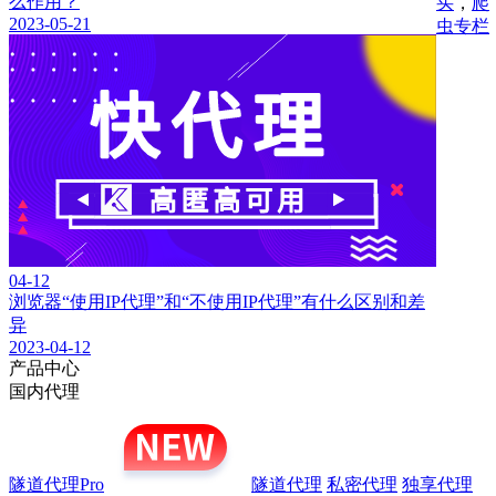
么作用？
买
，
爬
2023-05-21
虫专栏
04-12
浏览器“使用IP代理”和“不使用IP代理”有什么区别和差
异
2023-04-12
产品中心
国内代理
隧道代理Pro
隧道代理
私密代理
独享代理