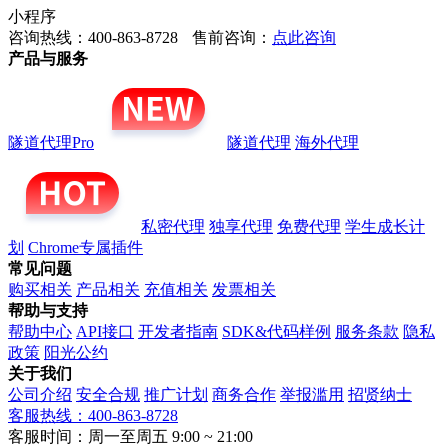
小程序
咨询热线：400-863-8728
售前咨询：
点此咨询
产品与服务
隧道代理Pro
隧道代理
海外代理
私密代理
独享代理
免费代理
学生成长计
划
Chrome专属插件
常见问题
购买相关
产品相关
充值相关
发票相关
帮助与支持
帮助中心
API接口
开发者指南
SDK&代码样例
服务条款
隐私
政策
阳光公约
关于我们
公司介绍
安全合规
推广计划
商务合作
举报滥用
招贤纳士
客服热线：400-863-8728
客服时间：周一至周五 9:00 ~ 21:00