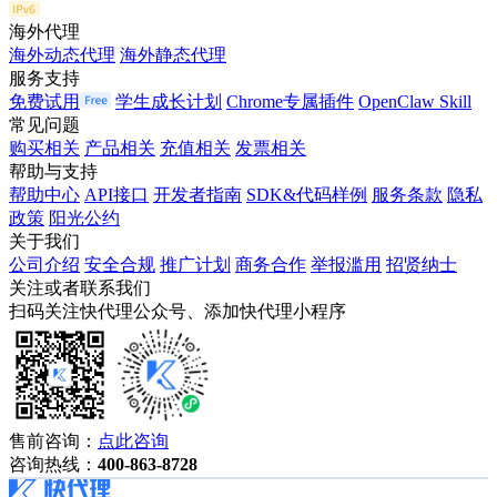
海外代理
海外动态代理
海外静态代理
服务支持
免费试用
学生成长计划
Chrome专属插件
OpenClaw Skill
常见问题
购买相关
产品相关
充值相关
发票相关
帮助与支持
帮助中心
API接口
开发者指南
SDK&代码样例
服务条款
隐私
政策
阳光公约
关于我们
公司介绍
安全合规
推广计划
商务合作
举报滥用
招贤纳士
关注或者联系我们
扫码关注快代理公众号、添加快代理小程序
售前咨询：
点此咨询
咨询热线：
400-863-8728