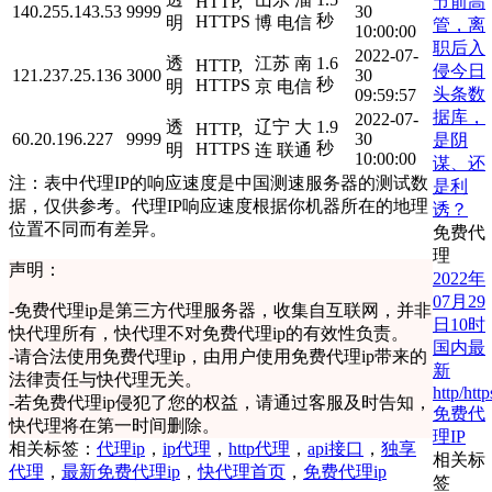
节前高
HTTP,
140.255.143.53
9999
30
秒
HTTPS
明
博 电信
管，离
10:00:00
职后入
2022-07-
透
江苏 南
1.6
HTTP,
侵今日
121.237.25.136
3000
30
秒
HTTPS
明
京 电信
头条数
09:59:57
据库，
2022-07-
透
辽宁 大
1.9
HTTP,
60.20.196.227
9999
30
是阴
秒
HTTPS
明
连 联通
10:00:00
谋、还
注：表中代理IP的响应速度是中国测速服务器的测试数
是利
据，仅供参考。代理IP响应速度根据你机器所在的地理
诱？
位置不同而有差异。
免费代
理
声明：
2022年
07月29
-
免费代理ip是第三方代理服务器，收集自互联网，并非
日10时
快代理所有，快代理不对免费代理ip的有效性负责。
国内最
-
请合法使用免费代理ip，由用户使用免费代理ip带来的
新
法律责任与快代理无关。
http/http
-
若免费代理ip侵犯了您的权益，请通过客服及时告知，
免费代
快代理将在第一时间删除。
理IP
相关标签：
代理ip
，
ip代理
，
http代理
，
api接口
，
独享
相关标
代理
，
最新免费代理ip
，
快代理首页
，
免费代理ip
签