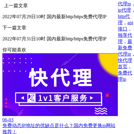
代理ip
上一篇文章
ip代理
http代
2022年07月29日10时 国内最新http/https免费代理IP
理
，
api
下一篇文章
接口
，
独享代
2022年07月31日10时 国内最新http/https免费代理IP
理
，
最
新免费
你可能喜欢
代理ip
快代理
首页
，
免费代
理ip
06-03
免费动态IP地址的优缺点是什么？国内免费更换ip网站
推荐！