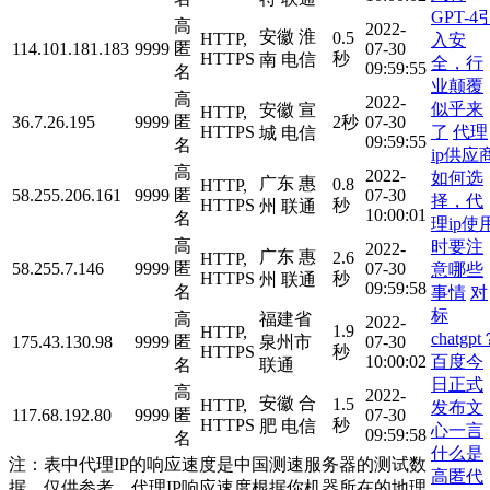
GPT-4
高
2022-
安徽 淮
0.5
HTTP,
入安
114.101.181.183
9999
匿
07-30
HTTPS
秒
南 电信
全，行
09:59:55
名
业颠覆
高
2022-
似乎来
安徽 宣
HTTP,
36.7.26.195
9999
匿
2秒
07-30
了
代理
HTTPS
城 电信
09:59:55
名
ip供应
高
2022-
如何选
广东 惠
0.8
HTTP,
58.255.206.161
9999
匿
07-30
择，代
HTTPS
秒
州 联通
10:00:01
名
理ip使
高
时要注
2022-
广东 惠
2.6
HTTP,
58.255.7.146
9999
匿
07-30
意哪些
HTTPS
秒
州 联通
09:59:58
名
事情
对
标
高
福建省
2022-
1.9
HTTP,
chatgp
175.43.130.98
9999
匿
泉州市
07-30
HTTPS
秒
百度今
10:00:02
名
联通
日正式
高
2022-
安徽 合
1.5
HTTP,
发布文
117.68.192.80
9999
匿
07-30
HTTPS
秒
肥 电信
心一言
09:59:58
名
什么是
注：表中代理IP的响应速度是中国测速服务器的测试数
高匿代
据，仅供参考。代理IP响应速度根据你机器所在的地理