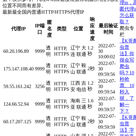
理ip，
位置不同而有差异。
匿代理i
最新最全国内普通HTTP/HTTPS代理IP
怎么获
响
取？
匿
IP端
应
最后验证
爬虫专
代理IP
名
类型
位置
口
速
时间
栏
度
度
【K哥
2022-07-
虫普
透
辽宁 大
1.2
HTTP,
60.20.196.89
9999
30
法】你
秒
HTTPS
明
连 联通
10:00:02
很会写
2022-07-
透
辽宁 鞍
HTTP,
爬虫
2秒
175.147.108.40
9999
30
HTTPS
明
山 联通
吗？10
09:59:56
秒抢
2022-07-
透
江西 吉
1.2
HTTP,
票、10
59.55.161.242
3256
30
秒
HTTPS
明
安 电信
秒入
09:59:54
狱，了
2022-07-
透
海南 三
1.6
HTTP,
124.66.52.94
9999
30
解一
秒
HTTPS
明
亚 联通
09:59:57
下？
2022-07-
【K哥
透
辽宁 鞍
HTTP,
2秒
60.17.207.125
9999
30
虫普
HTTPS
明
山 联通
09:59:59
法】字
2022-07-
透
山东 淄
1.5