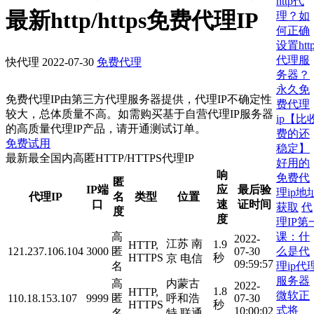
http代
最新http/https免费代理IP
理？如
何正确
设置htt
代理服
快代理
2022-07-30
免费代理
务器？
永久免
免费代理IP由第三方代理服务器提供，代理IP不确定性
费代理
较大，总体质量不高。如需购买基于自营代理IP服务器
ip【比
的高质量代理IP产品，请开通测试订单。
费的还
免费试用
稳定】
最新最全国内高匿HTTP/HTTPS代理IP
好用的
响
免费代
匿
IP端
应
最后验
理ip地
代理IP
名
类型
位置
口
速
证时间
获取
代
度
度
理IP第
课：什
高
2022-
江苏 南
1.9
HTTP,
么是代
121.237.106.104
3000
匿
07-30
HTTPS
秒
京 电信
09:59:57
理ip代
名
服务器
高
内蒙古
2022-
1.8
HTTP,
微软正
110.18.153.107
9999
匿
呼和浩
07-30
HTTPS
秒
式将
10:00:02
名
特 联通