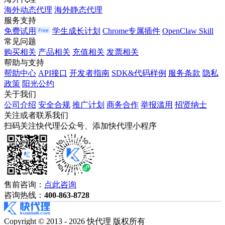
海外动态代理
海外静态代理
服务支持
免费试用
学生成长计划
Chrome专属插件
OpenClaw Skill
常见问题
购买相关
产品相关
充值相关
发票相关
帮助与支持
帮助中心
API接口
开发者指南
SDK&代码样例
服务条款
隐私
政策
阳光公约
关于我们
公司介绍
安全合规
推广计划
商务合作
举报滥用
招贤纳士
关注或者联系我们
扫码关注快代理公众号、添加快代理小程序
售前咨询：
点此咨询
咨询热线：
400-863-8728
Copyright © 2013 - 2026 快代理 版权所有