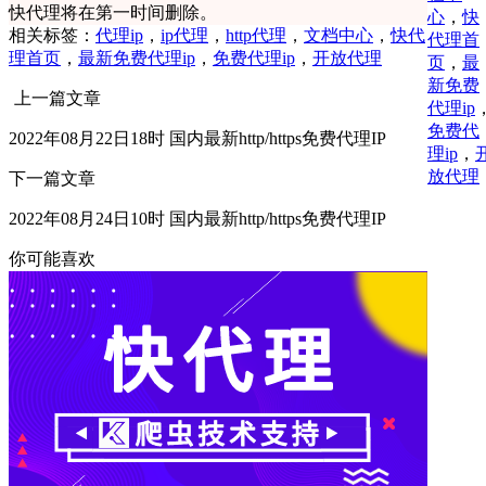
快代理将在第一时间删除。
心
，
快
相关标签：
代理ip
，
ip代理
，
http代理
，
文档中心
，
快代
代理首
理首页
，
最新免费代理ip
，
免费代理ip
，
开放代理
页
，
最
新免费
上一篇文章
代理ip
免费代
2022年08月22日18时 国内最新http/https免费代理IP
理ip
，
放代理
下一篇文章
2022年08月24日10时 国内最新http/https免费代理IP
你可能喜欢