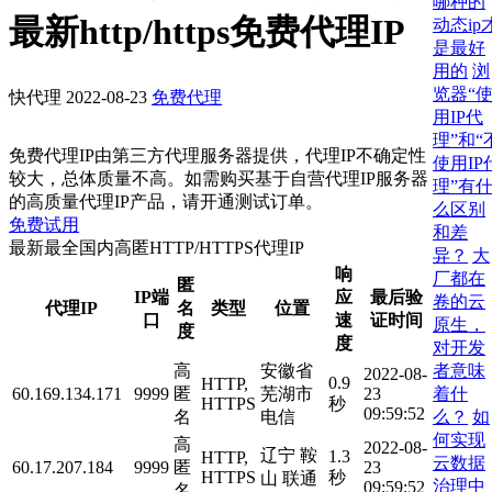
哪种的
最新http/https免费代理IP
动态ip
是最好
用的
浏
览器“
快代理
2022-08-23
免费代理
用IP代
理”和“
免费代理IP由第三方代理服务器提供，代理IP不确定性
使用IP
较大，总体质量不高。如需购买基于自营代理IP服务器
理”有
的高质量代理IP产品，请开通测试订单。
么区别
免费试用
和差
最新最全国内高匿HTTP/HTTPS代理IP
异？
大
响
厂都在
匿
IP端
应
最后验
卷的云
代理IP
名
类型
位置
口
速
证时间
原生，
度
度
对开发
者意味
高
安徽省
2022-08-
0.9
HTTP,
着什
60.169.134.171
9999
匿
芜湖市
23
HTTPS
秒
09:59:52
么？
如
名
电信
何实现
高
2022-08-
辽宁 鞍
1.3
HTTP,
云数据
60.17.207.184
9999
匿
23
HTTPS
秒
山 联通
治理中
09:59:52
名