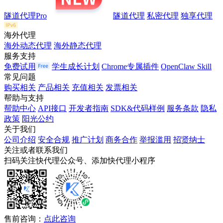
隧道代理Pro
隧道代理
私密代理
独享代理
海外代理
海外动态代理
海外静态代理
服务支持
免费试用
学生成长计划
Chrome专属插件
OpenClaw Skill
常见问题
购买相关
产品相关
充值相关
发票相关
帮助与支持
帮助中心
API接口
开发者指南
SDK&代码样例
服务条款
隐私
政策
阳光公约
关于我们
公司介绍
安全合规
推广计划
商务合作
举报滥用
招贤纳士
关注或者联系我们
扫码关注快代理公众号、添加快代理小程序
售前咨询：
点此咨询