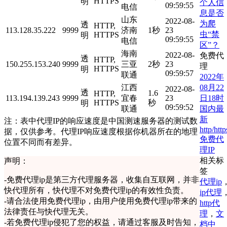
HTTPS
明
个人信
09:59:55
电信
息是否
山东
2022-08-
为爬
透
HTTP,
113.128.35.222
9999
济南
1秒
23
虫“禁
HTTPS
明
09:59:55
电信
区”？
海南
2022-08-
免费代
透
HTTP,
150.255.153.240
9999
三亚
2秒
23
理
HTTPS
明
09:59:57
联通
2022年
08月22
江西
2022-08-
透
1.6
HTTP,
日18时
113.194.139.243
9999
宜春
23
HTTPS
秒
明
09:59:52
国内最
联通
新
注：表中代理IP的响应速度是中国测速服务器的测试数
http/http
据，仅供参考。代理IP响应速度根据你机器所在的地理
免费代
位置不同而有差异。
理IP
相关标
声明：
签
-
免费代理ip是第三方代理服务器，收集自互联网，并非
代理ip
快代理所有，快代理不对免费代理ip的有效性负责。
ip代理
-
请合法使用免费代理ip，由用户使用免费代理ip带来的
http代
法律责任与快代理无关。
理
，
文
-
若免费代理ip侵犯了您的权益，请通过客服及时告知，
档中