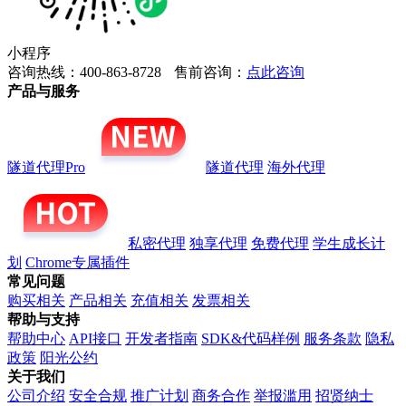
小程序
咨询热线：400-863-8728
售前咨询：
点此咨询
产品与服务
隧道代理Pro
隧道代理
海外代理
私密代理
独享代理
免费代理
学生成长计
划
Chrome专属插件
常见问题
购买相关
产品相关
充值相关
发票相关
帮助与支持
帮助中心
API接口
开发者指南
SDK&代码样例
服务条款
隐私
政策
阳光公约
关于我们
公司介绍
安全合规
推广计划
商务合作
举报滥用
招贤纳士