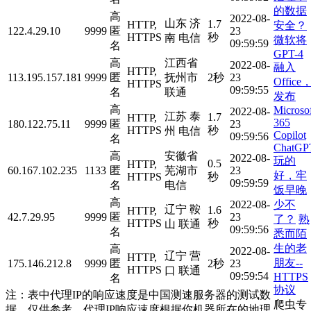
的数据
高
2022-08-
山东 济
1.7
HTTP,
安全？
122.4.29.10
9999
匿
23
HTTPS
秒
南 电信
微软将
09:59:59
名
GPT-4
高
江西省
2022-08-
融入
HTTP,
113.195.157.181
9999
匿
抚州市
2秒
23
Office
HTTPS
09:59:55
名
联通
发布
高
Microso
2022-08-
江苏 泰
1.7
HTTP,
365
180.122.75.11
9999
匿
23
HTTPS
秒
州 电信
Copilot
09:59:56
名
ChatGP
高
安徽省
2022-08-
玩的
0.5
HTTP,
60.167.102.235
1133
匿
芜湖市
23
好，牢
HTTPS
秒
09:59:59
名
电信
饭早晚
高
少不
2022-08-
辽宁 鞍
1.6
HTTP,
42.7.29.95
9999
匿
23
了？
熟
HTTPS
秒
山 联通
09:59:56
名
悉而陌
生的老
高
2022-08-
辽宁 营
HTTP,
朋友--
175.146.212.8
9999
匿
2秒
23
HTTPS
口 联通
09:59:54
HTTPS
名
协议
注：表中代理IP的响应速度是中国测速服务器的测试数
爬虫专
据，仅供参考。代理IP响应速度根据你机器所在的地理