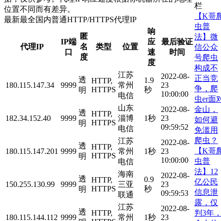
栏
位置不同而有差异。
【K哥
最新最全国内普通HTTP/HTTPS代理IP
虫普
响
匿
法】微
IP端
应
最后验证
代理IP
名
类型
位置
信公众
口
速
时间
度
号爬虫
度
构成不
江苏
2022-08-
正当竞
透
1.9
HTTP,
180.115.147.34
9999
常州
23
争，爬
HTTPS
秒
明
10:00:00
电信
虫er面
山东
金山，
2022-08-
透
HTTP,
182.34.152.40
9999
淄博
1秒
23
如何避
HTTPS
明
09:59:52
电信
免滥用
爬虫？
江苏
2022-08-
透
HTTP,
【K哥
180.115.147.201
9999
常州
1秒
23
HTTPS
明
10:00:00
虫普
电信
法】12
海南
2022-08-
透
0.9
HTTP,
亿公民
150.255.130.99
9999
三亚
23
HTTPS
秒
明
信息泄
09:59:53
联通
露，仅
江苏
2022-08-
透
判3年
HTTP,
180.115.144.112
9999
常州
1秒
23