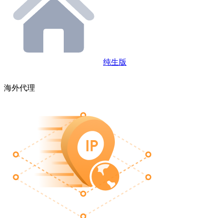
纯生版
海外代理