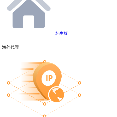
纯生版
海外代理