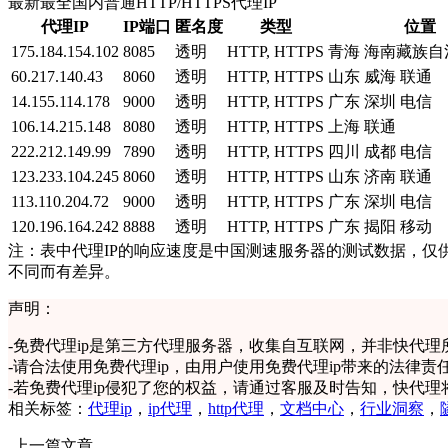
最新最全国内普通HTTP/HTTPS代理IP
代理IP
IP端口
匿名度
类型
位置
175.184.154.102
8085
透明
HTTP, HTTPS
青海 海南藏族自
60.217.140.43
8060
透明
HTTP, HTTPS
山东 威海 联通
14.155.114.178
9000
透明
HTTP, HTTPS
广东 深圳 电信
106.14.215.148
8080
透明
HTTP, HTTPS
上海 联通
222.212.149.99
7890
透明
HTTP, HTTPS
四川 成都 电信
123.233.104.245
8060
透明
HTTP, HTTPS
山东 济南 联通
113.110.204.72
9000
透明
HTTP, HTTPS
广东 深圳 电信
120.196.164.242
8888
透明
HTTP, HTTPS
广东 揭阳 移动
注：表中代理IP的响应速度是中国测速服务器的测试数据，仅
不同而有差异。
声明：
-
免费代理ip是第三方代理服务器，收集自互联网，并非快代理
-
请合法使用免费代理ip，由用户使用免费代理ip带来的法律责
-
若免费代理ip侵犯了您的权益，请通过客服及时告知，快代理
相关标签：
代理ip
，
ip代理
，
http代理
，
文档中心
，
行业洞察
，
上一篇文章