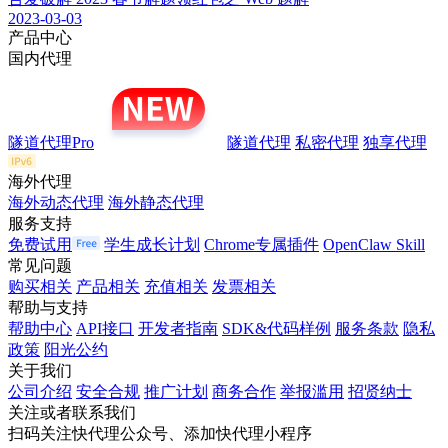
2023-03-03
产品中心
国内代理
隧道代理Pro
隧道代理
私密代理
独享代理
海外代理
海外动态代理
海外静态代理
服务支持
免费试用
学生成长计划
Chrome专属插件
OpenClaw Skill
常见问题
购买相关
产品相关
充值相关
发票相关
帮助与支持
帮助中心
API接口
开发者指南
SDK&代码样例
服务条款
隐私
政策
阳光公约
关于我们
公司介绍
安全合规
推广计划
商务合作
举报滥用
招贤纳士
关注或者联系我们
扫码关注快代理公众号、添加快代理小程序