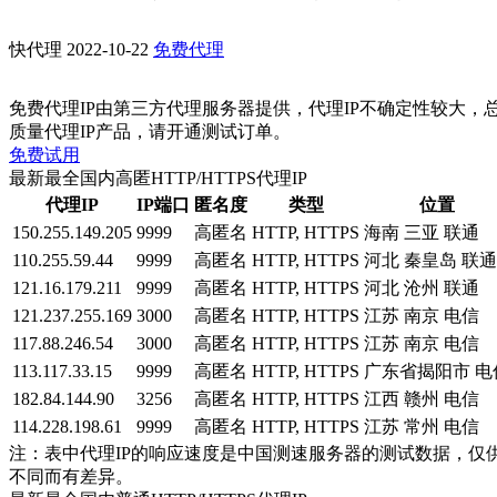
快代理
2022-10-22
免费代理
免费代理IP由第三方代理服务器提供，代理IP不确定性较大，
质量代理IP产品，请开通测试订单。
免费试用
最新最全国内高匿HTTP/HTTPS代理IP
代理IP
IP端口
匿名度
类型
位置
150.255.149.205
9999
高匿名
HTTP, HTTPS
海南 三亚 联通
110.255.59.44
9999
高匿名
HTTP, HTTPS
河北 秦皇岛 联通
121.16.179.211
9999
高匿名
HTTP, HTTPS
河北 沧州 联通
121.237.255.169
3000
高匿名
HTTP, HTTPS
江苏 南京 电信
117.88.246.54
3000
高匿名
HTTP, HTTPS
江苏 南京 电信
113.117.33.15
9999
高匿名
HTTP, HTTPS
广东省揭阳市 电
182.84.144.90
3256
高匿名
HTTP, HTTPS
江西 赣州 电信
114.228.198.61
9999
高匿名
HTTP, HTTPS
江苏 常州 电信
注：表中代理IP的响应速度是中国测速服务器的测试数据，仅
不同而有差异。