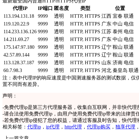
最新最全国内普通HTTP/HTTPS代理IP
代理IP
IP端口
匿名度
类型
位置
113.194.131.18
9999
透明
HTTP, HTTPS
江西 宜春 联通
119.120.22.9
9999
透明
HTTP, HTTPS
广东 中山 电信
114.233.136.126
9999
透明
HTTP, HTTPS
江苏 泰州 电信
14.211.69.27
9999
透明
HTTP, HTTPS
广东 中山 电信
175.147.97.180
9999
透明
HTTP, HTTPS
辽宁 鞍山 联通
42.57.89.144
9999
透明
HTTP, HTTPS
辽宁 鞍山 联通
113.128.37.187
9999
透明
HTTP, HTTPS
山东 济南 电信
60.7.98.3
9999
透明
HTTP, HTTPS
河北 秦皇岛 联通
注：表中代理IP的响应速度是中国测速服务器的测试数据，仅
置不同而有差异。
声明：
-
免费代理ip是第三方代理服务器，收集自互联网，并非快代理
-
请合法使用免费代理ip，由用户使用免费代理ip带来的法律责
-
若免费代理ip侵犯了您的权益，请通过客服及时告知，快代理
相关标签：
代理ip
，
ip代理
，
http代理
，
代理ip购买
，
独享代理
上一篇文章