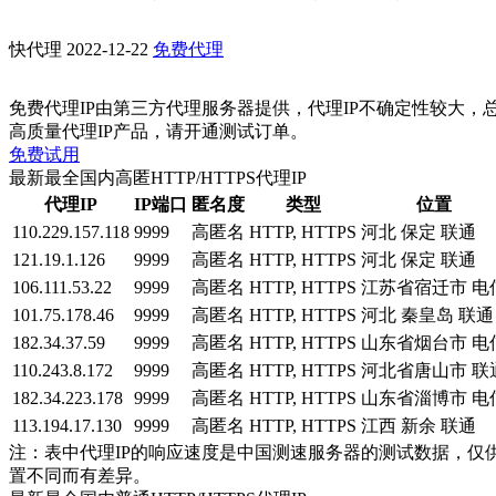
快代理
2022-12-22
免费代理
免费代理IP由第三方代理服务器提供，代理IP不确定性较大，
高质量代理IP产品，请开通测试订单。
免费试用
最新最全国内高匿HTTP/HTTPS代理IP
代理IP
IP端口
匿名度
类型
位置
110.229.157.118
9999
高匿名
HTTP, HTTPS
河北 保定 联通
121.19.1.126
9999
高匿名
HTTP, HTTPS
河北 保定 联通
106.111.53.22
9999
高匿名
HTTP, HTTPS
江苏省宿迁市 电
101.75.178.46
9999
高匿名
HTTP, HTTPS
河北 秦皇岛 联通
182.34.37.59
9999
高匿名
HTTP, HTTPS
山东省烟台市 电
110.243.8.172
9999
高匿名
HTTP, HTTPS
河北省唐山市 联
182.34.223.178
9999
高匿名
HTTP, HTTPS
山东省淄博市 电
113.194.17.130
9999
高匿名
HTTP, HTTPS
江西 新余 联通
注：表中代理IP的响应速度是中国测速服务器的测试数据，仅
置不同而有差异。