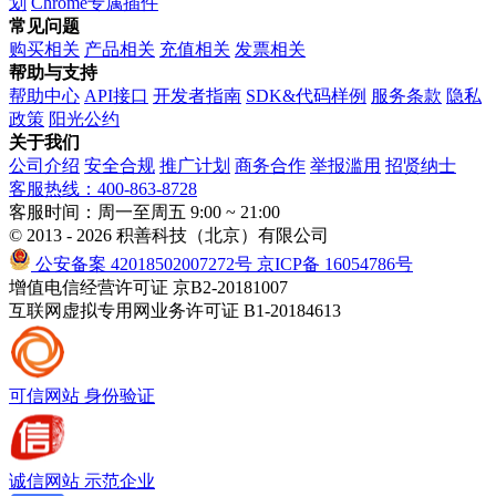
划
Chrome专属插件
常见问题
购买相关
产品相关
充值相关
发票相关
帮助与支持
帮助中心
API接口
开发者指南
SDK&代码样例
服务条款
隐私
政策
阳光公约
关于我们
公司介绍
安全合规
推广计划
商务合作
举报滥用
招贤纳士
客服热线：400-863-8728
客服时间：周一至周五 9:00 ~ 21:00
© 2013 - 2026 积善科技（北京）有限公司
公安备案 42018502007272号
京ICP备 16054786号
增值电信经营许可证 京B2-20181007
互联网虚拟专用网业务许可证 B1-20184613
可信网站
身份验证
诚信网站
示范企业