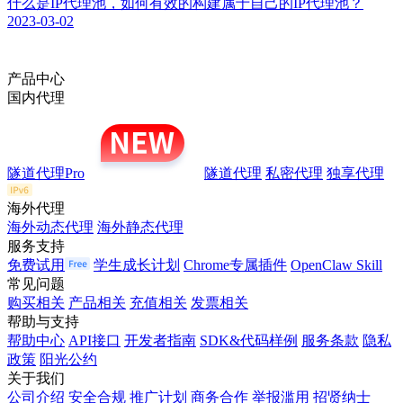
什么是IP代理池，如何有效的构建属于自己的IP代理池？
2023-03-02
产品中心
国内代理
隧道代理Pro
隧道代理
私密代理
独享代理
海外代理
海外动态代理
海外静态代理
服务支持
免费试用
学生成长计划
Chrome专属插件
OpenClaw Skill
常见问题
购买相关
产品相关
充值相关
发票相关
帮助与支持
帮助中心
API接口
开发者指南
SDK&代码样例
服务条款
隐私
政策
阳光公约
关于我们
公司介绍
安全合规
推广计划
商务合作
举报滥用
招贤纳士