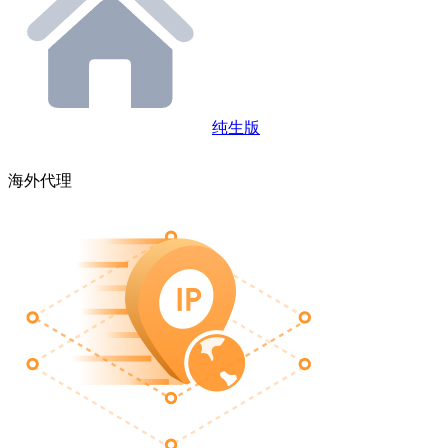
纯生版
海外代理