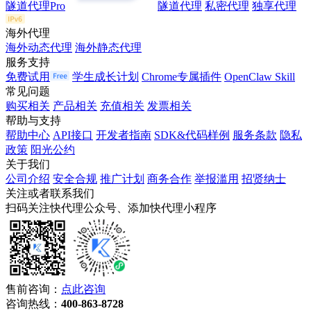
隧道代理Pro
隧道代理
私密代理
独享代理
海外代理
海外动态代理
海外静态代理
服务支持
免费试用
学生成长计划
Chrome专属插件
OpenClaw Skill
常见问题
购买相关
产品相关
充值相关
发票相关
帮助与支持
帮助中心
API接口
开发者指南
SDK&代码样例
服务条款
隐私
政策
阳光公约
关于我们
公司介绍
安全合规
推广计划
商务合作
举报滥用
招贤纳士
关注或者联系我们
扫码关注快代理公众号、添加快代理小程序
售前咨询：
点此咨询
咨询热线：
400-863-8728