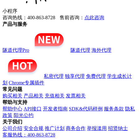
小程序
咨询热线：400-863-8728
售前咨询：
点此咨询
产品与服务
隧道代理Pro
隧道代理
海外代理
私密代理
独享代理
免费代理
学生成长计
划
Chrome专属插件
常见问题
购买相关
产品相关
充值相关
发票相关
帮助与支持
帮助中心
API接口
开发者指南
SDK&代码样例
服务条款
隐私
政策
阳光公约
关于我们
公司介绍
安全合规
推广计划
商务合作
举报滥用
招贤纳士
客服热线：400-863-8728