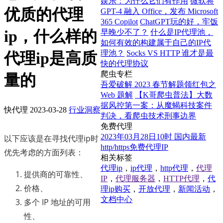
娱乐：为什么它们有作用
微软将
优质的代理
GPT-4 融入 Office，发布 Microsoft
365 Copilot
ChatGPT玩的好，牢饭
ip，什么样的
早晚少不了？
什么是IP代理池，
如何有效的构建属于自己的IP代
理池？
Socks VS HTTP 谁才是最
代理ip是高质
快的代理协议
爬虫专栏
量的
吾爱破解 2023 春节解题领红包之
Web 题解
【K哥爬虫普法】大数
据风控第一案：从魔蝎科技案件
快代理
2023-03-28
行业洞察
判决，看爬虫技术刑事边界
免费代理
2023年03月28日10时 国内最新
以下应该是在寻找代理ip时
http/https免费代理IP
优先考虑的方面列表：
相关标签
代理ip
，
ip代理
，
http代理
，
代理
提供商的可靠性、
IP
，
代理服务器
，
HTTP代理
，
代
价格、
理ip购买
，
开放代理
，
新闻活动
，
文档中心
多个 IP 地址的可用
性、