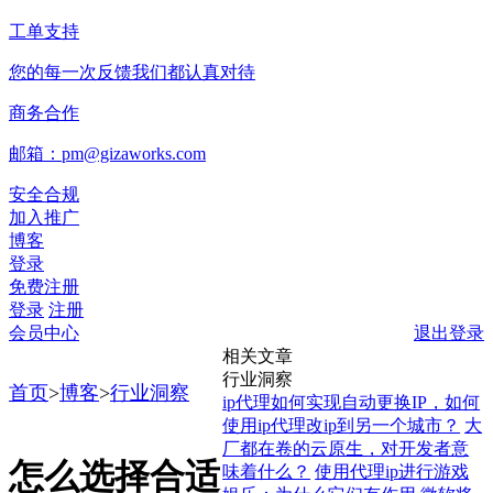
工单支持
您的每一次反馈我们都认真对待
商务合作
邮箱：pm@gizaworks.com
安全合规
加入推广
博客
登录
免费注册
登录
注册
会员中心
退出登录
相关文章
行业洞察
首页
>
博客
>
行业洞察
ip代理如何实现自动更换IP，如何
使用ip代理改ip到另一个城市？
大
厂都在卷的云原生，对开发者意
怎么选择合适
味着什么？
使用代理ip进行游戏