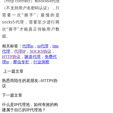
（http connect）和socks4代理
（不支持用户名密码认证），只
需要一次“握手”；最慢的是
socks5代理，需要至少进行两
次“握手”才能真正传输用户数
据。
相关标签：
代理ip
，
ip代理
，
http
代理
，
代理IP
，
SOCKS协议
，
HTTP协议
，
隧道代理
，
免费代
理ip
，
爬虫专栏
，
行业洞察
上一篇文章
熟悉而陌生的老朋友--HTTPS协
议
下一篇文章
什么是IP代理池，如何有效的构
建属于自己的IP代理池？