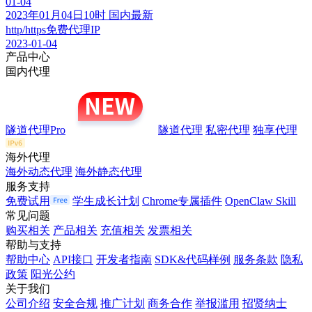
01-04
2023年01月04日10时 国内最新
http/https免费代理IP
2023-01-04
产品中心
国内代理
隧道代理Pro
隧道代理
私密代理
独享代理
海外代理
海外动态代理
海外静态代理
服务支持
免费试用
学生成长计划
Chrome专属插件
OpenClaw Skill
常见问题
购买相关
产品相关
充值相关
发票相关
帮助与支持
帮助中心
API接口
开发者指南
SDK&代码样例
服务条款
隐私
政策
阳光公约
关于我们
公司介绍
安全合规
推广计划
商务合作
举报滥用
招贤纳士