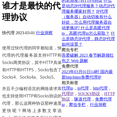
的老朋友--HTTPS协议
什么
谁才是最快的代
是动态IP代理服务？动态IP代
理服务哪家好用？
IP代理
理协议
（服务器）自动切换有什么
好处，怎么用代理服务器自
动更换IP?
什么是高匿代理
快代理
2023-03-01
行业洞察
ip，高匿代理ip怎么获取？
什
么是静态IP代理，静态IP代理
如何设置？
使用过快代理的同学都知道，快
爬虫专栏
代理的代理服务器支持HTTP和
吾爱破解 2023 春节解题领红
包之 Web 题解
Socks两类协议，其中HTTP具体
免费代理
有HTTP和HTTPS，Socks包含了
2023年03月01日14时 国内最
Socks4、Socks4a、Socks5。
新http/https免费代理IP
相关标签
并且不少编程语言的网络请求库
代理ip
，
ip代理
，
http代理
，
代理IP
，
SOCKS协议
，
HTTP
也支持使用HTTP和Socks协议的
协议
，
隧道代理
，
免费代理
代理，那么这两种协议那种速度
ip
，
爬虫专栏
，
行业洞察
更快呢？网络上多数文章说