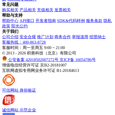
常见问题
购买相关
产品相关
充值相关
发票相关
帮助与支持
帮助中心
API接口
开发者指南
SDK&代码样例
服务条款
隐私
政策
阳光公约
关于我们
公司介绍
安全合规
推广计划
商务合作
举报滥用
招贤纳士
客服热线：400-863-8728
客服时间：周一至周五 9:00 ~ 21:00
© 2013 - 2026 积善科技（北京）有限公司
公安备案 42018502007272号
京ICP备 16054786号
增值电信经营许可证 京B2-20181007
互联网虚拟专用网业务许可证 B1-20184613
可信网站
身份验证
诚信网站
示范企业