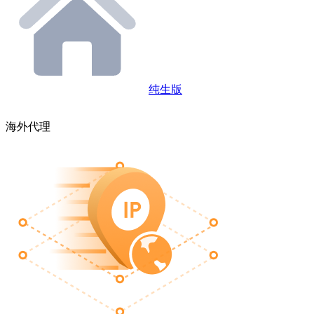
纯生版
海外代理