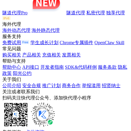
隧道代理Pro
隧道代理
私密代理
独享代理
海外代理
海外动态代理
海外静态代理
服务支持
免费试用
学生成长计划
Chrome专属插件
OpenClaw Skill
常见问题
购买相关
产品相关
充值相关
发票相关
帮助与支持
帮助中心
API接口
开发者指南
SDK&代码样例
服务条款
隐私
政策
阳光公约
关于我们
公司介绍
安全合规
推广计划
商务合作
举报滥用
招贤纳士
关注或者联系我们
扫码关注快代理公众号、添加快代理小程序