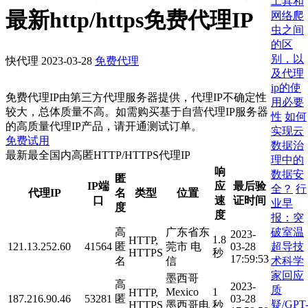
工具和
最新http/https免费代理IP
网络爬
虫之间
的区
别，以
快代理
2023-03-28
免费代理
及代理
ip的使
免费代理IP由第三方代理服务器提供，代理IP不确定性
用必要
较大，总体质量不高。如需购买基于自营代理IP服务器
性
如何
的高质量代理IP产品，请开通测试订单。
实现云
免费试用
数据治
最新最全国内高匿HTTP/HTTPS代理IP
理中的
响
数据安
匿
IP端
应
最后验
全？
行
代理IP
名
类型
位置
口
速
证时间
业早
度
度
报：突
破室温
高
广东省东
2023-
1.8
HTTP,
超导技
121.13.252.60
41564
匿
莞市 电
03-28
HTTPS
秒
17:59:53
术科学
名
信
家回应
墨西哥
高
2023-
质
Mexico
1
HTTP,
187.216.90.46
53281
匿
03-28
疑/GPT
HTTPS
墨西哥电
秒