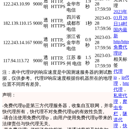
透
1.9
HTTP,
122.243.10.99
9000
金华市
28
理
HTTPS
秒
明
17:59:59
电信
2023年
四川省
03月28
2023-03-
透
HTTP,
182.139.110.15
9000
成都市
1秒
28
日14时
HTTPS
明
17:59:56
电信
国内最
新
浙江省
2023-03-
透
0.9
HTTP,
http/http
122.243.14.167
9000
金华市
28
HTTPS
秒
明
免费代
17:59:56
电信
理IP
2023-03-
透
江苏 泰
1.5
HTTP,
相关标
117.94.113.72
9000
28
秒
HTTPS
明
州 电信
签
17:59:59
代理
注：表中代理IP的响应速度是中国测速服务器的测试数
ip
，
ip
据，仅供参考。代理IP响应速度根据你机器所在的地理
理
，
htt
位置不同而有差异。
代理
，
声明：
私密代
理
，
爬
-
免费代理ip是第三方代理服务器，收集自互联网，并非
虫专
快代理所有，快代理不对免费代理ip的有效性负责。
栏
，
隧
-
请合法使用免费代理ip，由用户使用免费代理ip带来的
道代
法律责任与快代理无关。
理
，
快