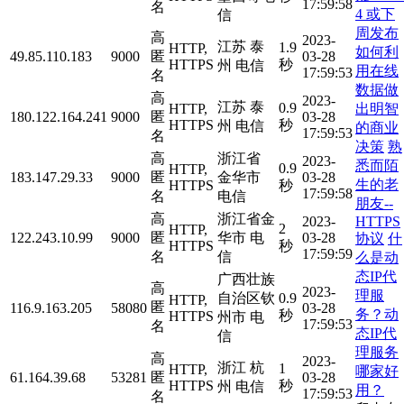
17:59:58
名
4 或下
信
周发布
高
2023-
江苏 泰
1.9
HTTP,
如何利
49.85.110.183
9000
匿
03-28
HTTPS
秒
州 电信
用在线
17:59:53
名
数据做
高
2023-
江苏 泰
0.9
出明智
HTTP,
180.122.164.241
9000
匿
03-28
HTTPS
秒
州 电信
的商业
17:59:53
名
决策
熟
高
浙江省
2023-
悉而陌
0.9
HTTP,
183.147.29.33
9000
匿
金华市
03-28
生的老
HTTPS
秒
17:59:58
名
电信
朋友--
高
浙江省金
HTTPS
2023-
2
HTTP,
122.243.10.99
9000
匿
华市 电
03-28
协议
什
HTTPS
秒
17:59:59
名
信
么是动
态IP代
广西壮族
高
2023-
理服
自治区钦
0.9
HTTP,
匿
116.9.163.205
58080
03-28
务？动
秒
HTTPS
州市 电
17:59:53
名
态IP代
信
理服务
高
2023-
浙江 杭
1
HTTP,
哪家好
61.164.39.68
53281
匿
03-28
HTTPS
秒
州 电信
用？
17:59:53
名