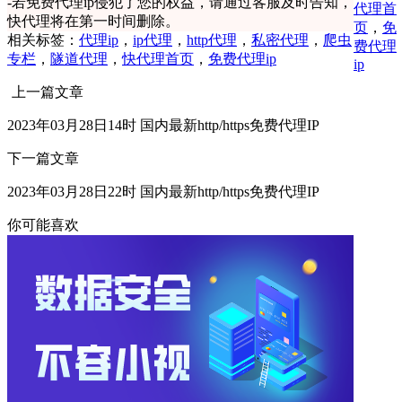
-
若免费代理ip侵犯了您的权益，请通过客服及时告知，
代理首
快代理将在第一时间删除。
页
，
免
相关标签：
代理ip
，
ip代理
，
http代理
，
私密代理
，
爬虫
费代理
专栏
，
隧道代理
，
快代理首页
，
免费代理ip
ip
上一篇文章
2023年03月28日14时 国内最新http/https免费代理IP
下一篇文章
2023年03月28日22时 国内最新http/https免费代理IP
你可能喜欢