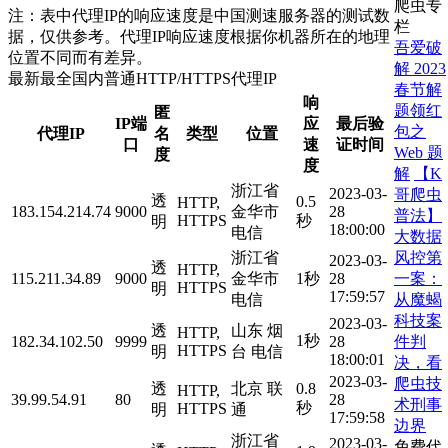
爬虫专
注：表中代理IP的响应速度是中国测速服务器的测试数
栏
据，仅供参考。代理IP响应速度根据你机器所在的地理
吾爱破
位置不同而有差异。
解 2023
最新最全国内普通HTTP/HTTPS代理IP
春节解
响
题领红
匿
IP端
应
最后验
包之
代理IP
名
类型
位置
口
速
证时间
Web 题
度
度
解
【K
浙江省
2023-03-
哥爬虫
透
0.5
HTTP,
183.154.214.74
9000
金华市
28
普法】
HTTPS
秒
明
18:00:00
电信
大数据
风控第
浙江省
2023-03-
透
HTTP,
一案：
115.211.34.89
9000
金华市
1秒
28
HTTPS
明
17:59:57
从魔蝎
电信
科技案
2023-03-
透
山东 烟
HTTP,
1秒
件判
182.34.102.50
9999
28
HTTPS
明
台 电信
18:00:01
决，看
2023-03-
爬虫技
透
北京 联
0.8
HTTP,
39.99.54.91
80
28
术刑事
秒
HTTPS
明
通
17:59:58
边界
浙江省
2023-03-
免费代