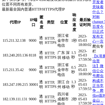
开发者
位置不同而有差异。
意味着
最新最全国内普通HTTP/HTTPS代理IP
什么？
响
对标
匿
IP端
应
最后验
chatgp
代理IP
名
类型
位置
口
速
证时间
百度今
度
度
日正式
浙江省
2023-
发布文
透
HTTP,
115.211.32.138
9000
金华市
1秒
05-03
心一言
HTTPS
明
18:00:02
电信
爬虫专
2023-
栏
透
广东 深
1.5
HTTP,
183.240.203.136
8118
05-03
【K哥
秒
HTTPS
明
圳 移动
17:59:56
虫普
浙江省
2023-
法】微
透
0.5
HTTP,
115.211.35.42
9000
金华市
05-03
信公众
HTTPS
秒
明
18:00:00
电信
号爬虫
2023-
构成不
透
浙江 台
1.3
HTTP,
183.247.199.215
30001
05-03
正当竞
秒
HTTPS
明
州 移动
17:59:53
争，爬
四川省
2023-
虫er面
透
HTTP,
182.139.111.131
9000
成都市
2秒
05-03
金山，
HTTPS
明
17:59:59
电信