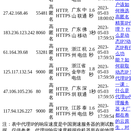
户该如
高
2023-
广东 中
1.6
HTTP,
何挑选
27.42.168.46
55481
匿
05-03
HTTPS
秒
山 联通
高匿名
18:00:02
名
精英IP
高
2023-
理？
什
广东 佛
HTTP,
183.236.123.242
8060
匿
3秒
05-03
么是动
HTTPS
山 移动
17:59:53
名
态IP?动
高
2023-
态IP有
浙江 杭
2.6
HTTP,
61.164.39.68
53281
匿
05-03
么功
HTTPS
秒
州 电信
17:59:53
名
能？如
高
浙江省
何获取
2023-
1.8
HTTP,
125.117.132.54
9000
匿
金华市
05-03
动态IP
HTTPS
秒
17:59:59
名
电信
代理IP
一课：
高
2023-
广东 深
HTTP,
什么是
47.106.105.236
80
匿
1秒
05-03
HTTPS
圳 联通
代理ip
17:59:55
名
理服务
高
2023-
江苏 泰
1.6
HTTP,
器
大厂
117.94.126.227
9000
匿
05-03
HTTPS
秒
州 电信
都在卷
17:59:54
名
的云原
注：表中代理IP的响应速度是中国测速服务器的测试数
生，对
据，仅供参考。代理IP响应速度根据你机器所在的地理