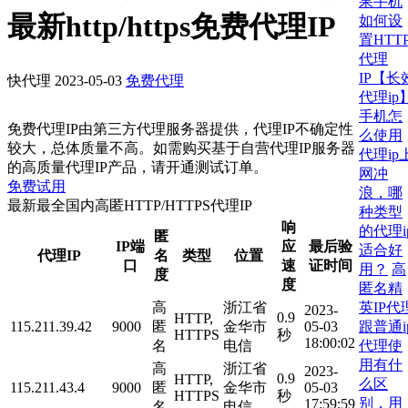
果手机
最新http/https免费代理IP
如何设
置HTT
代理
IP【长
快代理
2023-05-03
免费代理
代理ip
手机怎
免费代理IP由第三方代理服务器提供，代理IP不确定性
么使用
较大，总体质量不高。如需购买基于自营代理IP服务器
代理ip
的高质量代理IP产品，请开通测试订单。
网冲
免费试用
浪，哪
最新最全国内高匿HTTP/HTTPS代理IP
种类型
响
的代理i
匿
IP端
应
最后验
适合好
代理IP
名
类型
位置
口
速
证时间
用？
高
度
度
匿名精
英IP代
高
浙江省
2023-
0.9
HTTP,
跟普通i
115.211.39.42
9000
匿
金华市
05-03
HTTPS
秒
18:00:02
代理使
名
电信
用有什
高
浙江省
2023-
0.9
HTTP,
么区
115.211.43.4
9000
匿
金华市
05-03
HTTPS
秒
别，用
17:59:59
名
电信