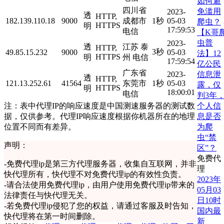
如何避
四川省
免滥用
2023-
透
HTTP,
182.139.110.18
9000
成都市
1秒
05-03
爬虫？
HTTPS
明
17:59:53
电信
【K哥
虫普
2023-
透
江苏 泰
HTTP,
3秒
49.85.15.232
9000
05-03
法】12
HTTPS
明
州 电信
17:59:54
亿公民
广东省
信息泄
2023-
透
HTTP,
121.13.252.61
41564
东莞市
1秒
05-03
露，仅
HTTPS
明
18:00:01
电信
判3年
个人信
注：表中代理IP的响应速度是中国测速服务器的测试数
息是否
据，仅供参考。代理IP响应速度根据你机器所在的地理
为爬
位置不同而有差异。
虫“禁
声明：
区”？
免费代
-
免费代理ip是第三方代理服务器，收集自互联网，并非
理
快代理所有，快代理不对免费代理ip的有效性负责。
2023年
-
请合法使用免费代理ip，由用户使用免费代理ip带来的
05月03
法律责任与快代理无关。
日10时
-
若免费代理ip侵犯了您的权益，请通过客服及时告知，
国内最
快代理将在第一时间删除。
新