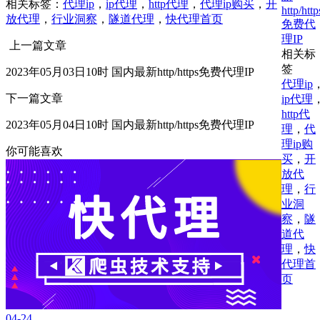
相关标签：
代理ip
，
ip代理
，
http代理
，
代理ip购买
，
开
http/http
放代理
，
行业洞察
，
隧道代理
，
快代理首页
免费代
理IP
上一篇文章
相关标
签
2023年05月03日10时 国内最新http/https免费代理IP
代理ip
下一篇文章
ip代理
http代
2023年05月04日10时 国内最新http/https免费代理IP
理
，
代
理ip购
你可能喜欢
买
，
开
放代
理
，
行
业洞
察
，
隧
道代
理
，
快
代理首
页
04-24