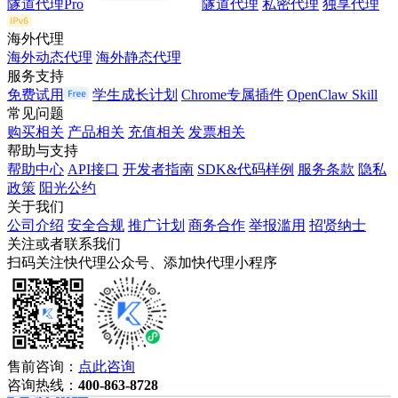
隧道代理Pro
隧道代理
私密代理
独享代理
海外代理
海外动态代理
海外静态代理
服务支持
免费试用
学生成长计划
Chrome专属插件
OpenClaw Skill
常见问题
购买相关
产品相关
充值相关
发票相关
帮助与支持
帮助中心
API接口
开发者指南
SDK&代码样例
服务条款
隐私
政策
阳光公约
关于我们
公司介绍
安全合规
推广计划
商务合作
举报滥用
招贤纳士
关注或者联系我们
扫码关注快代理公众号、添加快代理小程序
售前咨询：
点此咨询
咨询热线：
400-863-8728