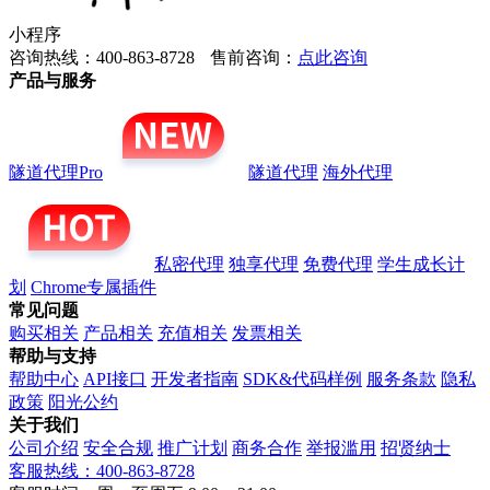
小程序
咨询热线：400-863-8728
售前咨询：
点此咨询
产品与服务
隧道代理Pro
隧道代理
海外代理
私密代理
独享代理
免费代理
学生成长计
划
Chrome专属插件
常见问题
购买相关
产品相关
充值相关
发票相关
帮助与支持
帮助中心
API接口
开发者指南
SDK&代码样例
服务条款
隐私
政策
阳光公约
关于我们
公司介绍
安全合规
推广计划
商务合作
举报滥用
招贤纳士
客服热线：400-863-8728