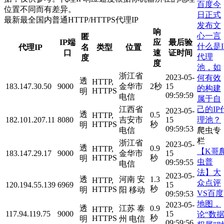
百度今
位置不同而有差异。
日正式
最新最全国内普通HTTP/HTTPS代理IP
发布文
响
心一言
匿
IP端
应
最后验
什么是I
代理IP
名
类型
位置
口
速
证时间
代理
度
度
池，如
浙江省
2023-05-
何有效
透
HTTP,
183.147.30.50
9000
金华市
2秒
15
的构建
HTTPS
明
09:59:59
电信
属于自
己的IP
江西省
2023-05-
透
0.5
HTTP,
理池？
182.101.207.11
8080
吉安市
15
HTTPS
秒
明
09:59:53
爬虫专
电信
栏
浙江省
2023-05-
透
0.9
HTTP,
【K哥
183.147.29.17
9000
金华市
15
HTTPS
秒
明
虫普
09:59:55
电信
法】大
2023-05-
透
河南 安
1.3
HTTP,
众点评
120.194.55.139
6969
15
秒
HTTPS
明
阳 移动
VS百度
09:59:53
地图，
2023-05-
透
江苏 泰
0.9
HTTP,
117.94.119.75
9000
15
论“数
秒
HTTPS
明
州 电信
09:59:56