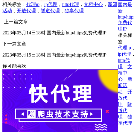
相关标签：
代理ip
，
ip代理
，
http代理
，
文档中心
，
新闻
国内最
活动
，
开放代理
，
隧道代理
，
独享代理
新
http/http
上一篇文章
免费代
理IP
2023年05月14日18时 国内最新http/https免费代理IP
相关标
签
下一篇文章
代理ip
ip代理
2023年05月15日18时 国内最新http/https免费代理IP
http代
你可能喜欢
理
，
文
档中
心
，
新
闻活
动
，
开
放代
理
，
隧
道代
理
，
独
享代理