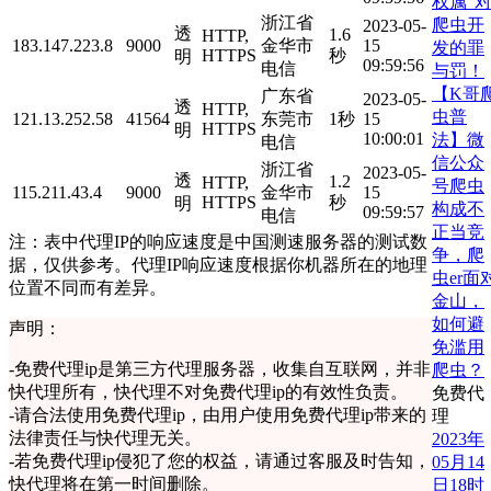
权属”
浙江省
爬虫开
2023-05-
透
1.6
HTTP,
183.147.223.8
9000
金华市
15
发的罪
HTTPS
秒
明
09:59:56
电信
与罚！
【K哥
广东省
2023-05-
透
HTTP,
虫普
121.13.252.58
41564
东莞市
1秒
15
HTTPS
明
10:00:01
法】微
电信
信公众
浙江省
2023-05-
透
1.2
HTTP,
号爬虫
115.211.43.4
9000
金华市
15
HTTPS
秒
明
构成不
09:59:57
电信
正当竞
注：表中代理IP的响应速度是中国测速服务器的测试数
争，爬
据，仅供参考。代理IP响应速度根据你机器所在的地理
虫er面
位置不同而有差异。
金山，
如何避
声明：
免滥用
-
免费代理ip是第三方代理服务器，收集自互联网，并非
爬虫？
快代理所有，快代理不对免费代理ip的有效性负责。
免费代
-
请合法使用免费代理ip，由用户使用免费代理ip带来的
理
法律责任与快代理无关。
2023年
-
若免费代理ip侵犯了您的权益，请通过客服及时告知，
05月14
快代理将在第一时间删除。
日18时