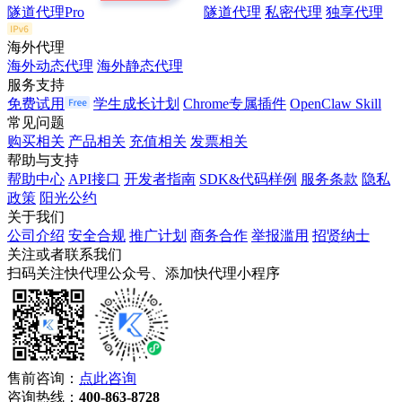
隧道代理Pro
隧道代理
私密代理
独享代理
海外代理
海外动态代理
海外静态代理
服务支持
免费试用
学生成长计划
Chrome专属插件
OpenClaw Skill
常见问题
购买相关
产品相关
充值相关
发票相关
帮助与支持
帮助中心
API接口
开发者指南
SDK&代码样例
服务条款
隐私
政策
阳光公约
关于我们
公司介绍
安全合规
推广计划
商务合作
举报滥用
招贤纳士
关注或者联系我们
扫码关注快代理公众号、添加快代理小程序
售前咨询：
点此咨询
咨询热线：
400-863-8728