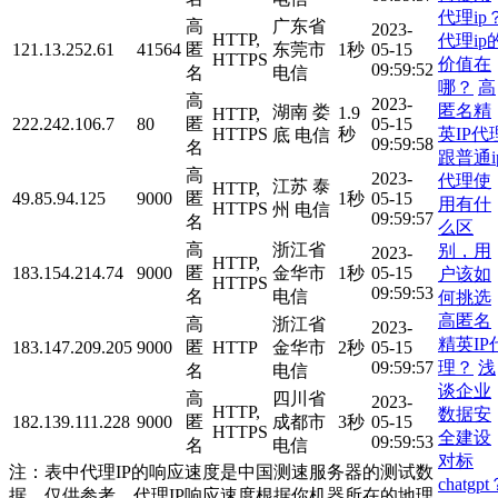
代理ip
高
广东省
2023-
HTTP,
代理ip
121.13.252.61
41564
匿
东莞市
1秒
05-15
HTTPS
价值在
09:59:52
名
电信
哪？
高
高
2023-
匿名精
湖南 娄
1.9
HTTP,
222.242.106.7
80
匿
05-15
英IP代
HTTPS
秒
底 电信
09:59:58
名
跟普通i
高
2023-
代理使
江苏 泰
HTTP,
49.85.94.125
9000
匿
1秒
05-15
用有什
HTTPS
州 电信
09:59:57
名
么区
高
浙江省
别，用
2023-
HTTP,
183.154.214.74
9000
匿
金华市
1秒
05-15
户该如
HTTPS
09:59:53
名
电信
何挑选
高匿名
高
浙江省
2023-
精英IP
183.147.209.205
9000
匿
HTTP
金华市
2秒
05-15
理？
浅
09:59:57
名
电信
谈企业
高
四川省
2023-
HTTP,
数据安
182.139.111.228
9000
匿
成都市
3秒
05-15
HTTPS
全建设
09:59:53
名
电信
对标
注：表中代理IP的响应速度是中国测速服务器的测试数
chatgp
据，仅供参考。代理IP响应速度根据你机器所在的地理