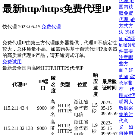
代理ip?
最新http/https免费代理IP
国内获
取免费
代理ip
方式方
快代理
2023-05-15
免费代理
法
选择
http动
免费代理IP由第三方代理服务器提供，代理IP不确定性
ip服务
较大，总体质量不高。如需购买基于自营代理IP服务器
件需要
的高质量代理IP产品，请开通测试订单。
注意哪
免费试用
些方
最新最全国内高匿HTTP/HTTPS代理IP
面？好
响
的http
匿
IP端
应
最后验
态ip推
代理IP
名
类型
位置
口
速
证时间
荐！
代
度
度
理ip对
联网大
高
浙江省
2023-
1.5
HTTP,
数据采
115.211.43.4
9000
匿
金华市
05-15
HTTPS
秒
09:59:59
集的时
名
电信
代意
高
浙江省
2023-
1.9
HTTP,
义！如
115.211.32.138
9000
匿
金华市
05-15
HTTPS
秒
何使用
09:59:57
名
电信