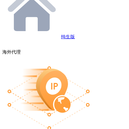
纯生版
海外代理