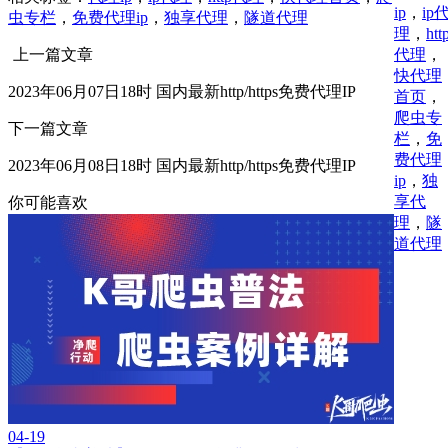
ip
，
ip
虫专栏
，
免费代理ip
，
独享代理
，
隧道代理
理
，
htt
代理
，
上一篇文章
快代理
2023年06月07日18时 国内最新http/https免费代理IP
首页
，
爬虫专
下一篇文章
栏
，
免
费代理
2023年06月08日18时 国内最新http/https免费代理IP
ip
，
独
享代
你可能喜欢
理
，
隧
道代理
04-19