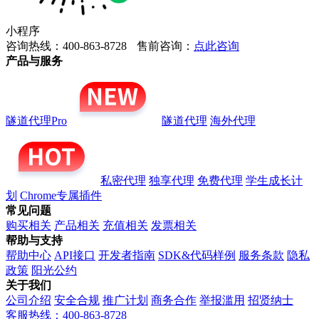
小程序
咨询热线：400-863-8728
售前咨询：
点此咨询
产品与服务
隧道代理Pro
隧道代理
海外代理
私密代理
独享代理
免费代理
学生成长计
划
Chrome专属插件
常见问题
购买相关
产品相关
充值相关
发票相关
帮助与支持
帮助中心
API接口
开发者指南
SDK&代码样例
服务条款
隐私
政策
阳光公约
关于我们
公司介绍
安全合规
推广计划
商务合作
举报滥用
招贤纳士
客服热线：400-863-8728