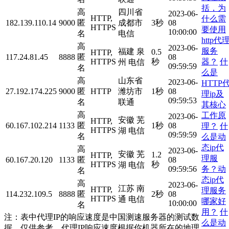
括，为
高
四川省
2023-06-
HTTP,
什么需
182.139.110.14
9000
匿
成都市
3秒
08
HTTPS
要使用
10:00:00
名
电信
http代
高
2023-06-
服务
福建 泉
0.5
HTTP,
117.24.81.45
8888
匿
08
器？
什
HTTPS
秒
州 电信
09:59:59
名
么是
高
山东省
2023-06-
HTTP
27.192.174.225
9000
匿
HTTP
潍坊市
1秒
08
理ip及
09:59:53
名
联通
其核心
高
工作原
2023-06-
安徽 芜
HTTP,
60.167.102.214
1133
匿
1秒
08
理？
什
HTTPS
湖 电信
09:59:59
名
么是动
态ip代
高
2023-06-
安徽 芜
1.2
HTTP,
理服
60.167.20.120
1133
匿
08
HTTPS
秒
湖 电信
务？动
09:59:56
名
态ip代
高
2023-06-
江苏 南
HTTP,
理服务
114.232.109.5
8888
匿
2秒
08
HTTPS
通 电信
哪家好
10:00:00
名
用？
什
注：表中代理IP的响应速度是中国测速服务器的测试数
么是动
据，仅供参考。代理IP响应速度根据你机器所在的地理