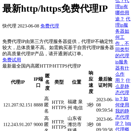
么？代
最新http/https免费代理IP
理ip有
哪些用
途？
代
理ip服
快代理
2023-06-08
免费代理
务器如
何工
免费代理IP由第三方代理服务器提供，代理IP不确定性
作，不
较大，总体质量不高。如需购买基于自营代理IP服务器
同类型
的高质量代理IP产品，请开通测试订单。
的代理
免费试用
ip服务
最新最全国内高匿HTTP/HTTPS代理IP
器有什
响
么作
匿
IP端
应
最后验
用？
什
代理IP
名
类型
位置
口
速
证时间
么是静
度
度
态代理
ip？如
高
2023-06-
福建 泉
HTTP,
何使用
121.207.92.151
8888
匿
3秒
08
HTTPS
州 电信
09:59:54
我的静
名
态代理
高
山东省
2023-06-
HTTP,
IP？
htt
112.243.91.207
9000
匿
潍坊市
3秒
08
HTTPS
代理概
09:59:58
名
联通