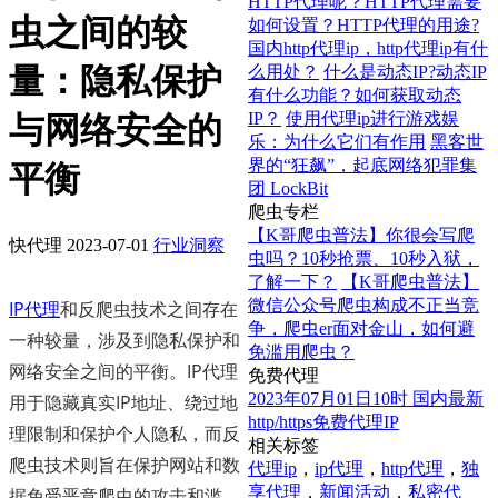
HTTP代理呢？HTTP代理需要
虫之间的较
如何设置？HTTP代理的用途?
国内http代理ip，http代理ip有什
量：隐私保护
么用处？
什么是动态IP?动态IP
有什么功能？如何获取动态
IP？
使用代理ip进行游戏娱
与网络安全的
乐：为什么它们有作用
黑客世
界的“狂飙”，起底网络犯罪集
平衡
团 LockBit
爬虫专栏
【K哥爬虫普法】你很会写爬
快代理
2023-07-01
行业洞察
虫吗？10秒抢票、10秒入狱，
了解一下？
【K哥爬虫普法】
微信公众号爬虫构成不正当竞
IP代理
和反爬虫技术之间存在
争，爬虫er面对金山，如何避
一种较量，涉及到隐私保护和
免滥用爬虫？
网络安全之间的平衡。IP代理
免费代理
2023年07月01日10时 国内最新
用于隐藏真实IP地址、绕过地
http/https免费代理IP
理限制和保护个人隐私，而反
相关标签
爬虫技术则旨在保护网站和数
代理ip
，
ip代理
，
http代理
，
独
享代理
，
新闻活动
，
私密代
据免受恶意爬虫的攻击和滥