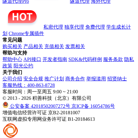
隧道代理Pro
隧道代理
海外代理
私密代理
独享代理
免费代理
学生成长计
划
Chrome专属插件
常见问题
购买相关
产品相关
充值相关
发票相关
帮助与支持
帮助中心
API接口
开发者指南
SDK&代码样例
服务条款
隐私
政策
阳光公约
关于我们
公司介绍
安全合规
推广计划
商务合作
举报滥用
招贤纳士
客服热线：400-863-8728
客服时间：周一至周五 9:00 ~ 21:00
© 2013 - 2026 积善科技（北京）有限公司
公安备案 42018502007272号
京ICP备 16054786号
增值电信经营许可证 京B2-20181007
互联网虚拟专用网业务许可证 B1-20184613