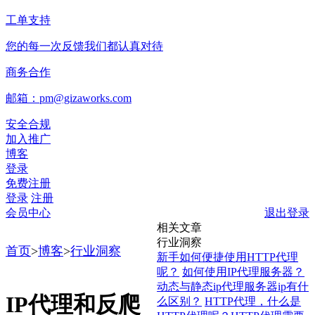
工单支持
您的每一次反馈我们都认真对待
商务合作
邮箱：pm@gizaworks.com
安全合规
加入推广
博客
登录
免费注册
登录
注册
会员中心
退出登录
相关文章
行业洞察
首页
>
博客
>
行业洞察
新手如何便捷使用HTTP代理
呢？
如何使用IP代理服务器？
动态与静态ip代理服务器ip有什
IP代理和反爬
么区别？
HTTP代理，什么是