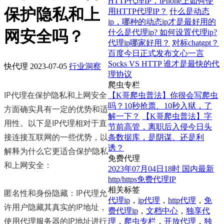
HTTP代理IP，iPhone上如何使
保护隐私和上
用HTTP代理IP？
什么是动态
ip，哪种的动态ip才是最好用的
网安全吗？
什么是代理ip? 如何设置代理ip?
代理ip哪家好用？
对标chatgpt？
百度今日正式发布文心一言
Socks VS HTTP 谁才是最快的代
快代理
2023-07-05
行业洞察
理协议
爬虫专栏
IP代理在保护隐私和上网安全
【K哥爬虫普法】你很会写爬虫
吗？10秒抢票、10秒入狱，了
方面确实具有一定的优势和适
解一下？
【K哥爬虫普法】字
用性。以下是IP代理相对于直
节前高管，离职后入侵今日头
接连接互联网的一些优势，以
条数据库，是阴谋、还是利
诱？
解释为什么它更适合保护隐私
免费代理
和上网安全：
2023年07月04日18时 国内最新
http/https免费代理IP
相关标签
匿名性和身份隐藏：IP代理允
代理ip
，
ip代理
，
http代理
，
免
许用户隐藏其真实的IP地址，
费代理ip
，
文档中心
，
独享代
使用代理服务器的IP地址进行
理
，
爬虫专栏
，
开放代理
，
独