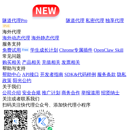
隧道代理Pro
隧道代理
私密代理
独享代理
海外代理
海外动态代理
海外静态代理
服务支持
免费试用
学生成长计划
Chrome专属插件
OpenClaw Skill
常见问题
购买相关
产品相关
充值相关
发票相关
帮助与支持
帮助中心
API接口
开发者指南
SDK&代码样例
服务条款
隐私
政策
阳光公约
关于我们
公司介绍
安全合规
推广计划
商务合作
举报滥用
招贤纳士
关注或者联系我们
扫码关注快代理公众号、添加快代理小程序