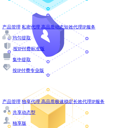
产品管理
私密代理
高品质动态短效代理IP服务
均匀提取
按IP付费标准版
集中提取
按IP付费专业版
产品管理
独享代理
高品质极速稳定长效代理IP服务
共享动态型
独享版