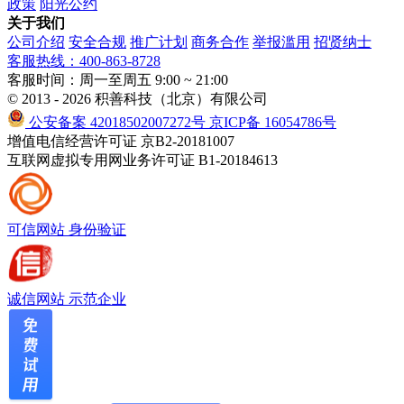
政策
阳光公约
关于我们
公司介绍
安全合规
推广计划
商务合作
举报滥用
招贤纳士
客服热线：400-863-8728
客服时间：周一至周五 9:00 ~ 21:00
© 2013 - 2026 积善科技（北京）有限公司
公安备案 42018502007272号
京ICP备 16054786号
增值电信经营许可证 京B2-20181007
互联网虚拟专用网业务许可证 B1-20184613
可信网站
身份验证
诚信网站
示范企业