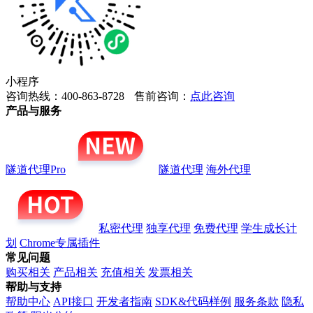
小程序
咨询热线：400-863-8728
售前咨询：
点此咨询
产品与服务
隧道代理Pro
隧道代理
海外代理
私密代理
独享代理
免费代理
学生成长计
划
Chrome专属插件
常见问题
购买相关
产品相关
充值相关
发票相关
帮助与支持
帮助中心
API接口
开发者指南
SDK&代码样例
服务条款
隐私