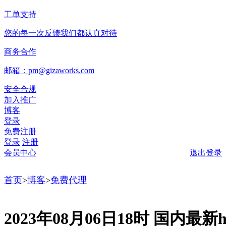
工单支持
您的每一次反馈我们都认真对待
商务合作
邮箱：pm@gizaworks.com
安全合规
加入推广
博客
登录
免费注册
登录
注册
会员中心
退出登录
首页
>
博客
>
免费代理
2023年08月06日18时 国内最新ht