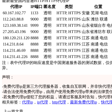
最新最全国内普通HTTP/HTTPS代理IP
代理IP
IP端口
匿名度
类型
位置
60.167.102.77
1133
透明
HTTP, HTTPS
安徽 芜湖 电信
112.243.88.8
9000
透明
HTTP, HTTPS
山东 潍坊 联通
123.169.38.141
9999
透明
HTTP, HTTPS
山东省烟台市 电
27.205.43.196
9000
透明
HTTP, HTTPS
山东省潍坊市 联
180.120.211.120
8888
透明
HTTP, HTTPS
江苏 南通 电信
114.231.8.64
8888
透明
HTTP, HTTPS
江苏 南通 电信
114.231.46.69
8888
透明
HTTP, HTTPS
江苏 南通 电信
114.231.41.226
8888
透明
HTTP, HTTPS
江苏 南通 电信
注：表中代理IP的响应速度是中国测速服务器的测试数据，仅
异。
声明：
-
免费代理ip是第三方代理服务器，收集自互联网，并非快代理
-
请合法使用免费代理ip，由用户使用免费代理ip带来的法律责
-
若免费代理ip侵犯了您的权益，请通过客服及时告知，快代理
相关标签：
代理ip
，
ip代理
，
http代理
，
最新免费代理ip
，
快代
上一篇文章