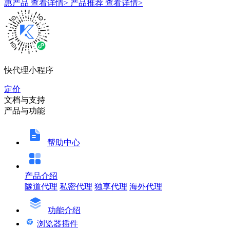
惠产品
查看详情>
产品推荐
查看详情>
快代理小程序
定价
文档与支持
产品与功能
帮助中心
产品介绍
隧道代理
私密代理
独享代理
海外代理
功能介绍
浏览器插件