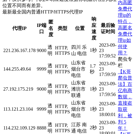
内高匿
位置不同而有差异。
免费代
最新最全国内普通HTTP/HTTPS代理IP
理ip的
响
特点，
匿
IP端
应
最后验
高匿名
代理IP
名
类型
位置
口
速
证时间
免费代
度
度
理ip如
2023-09-
何使
透
四川 乐
HTTP,
1秒
221.236.167.178
9000
23
用？
HTTPS
明
山 电信
17:59:52
爬虫专
山东省
2023-09-
栏
透
1.7
HTTP,
144.255.49.64
9999
烟台市
23
【K哥
HTTPS
秒
明
17:59:59
电信
爬虫普
山东省
2023-09-
法】百
透
HTTP,
27.192.175.219
9000
潍坊市
1秒
23
亿电商
HTTPS
明
17:59:56
联通
数据，
山东省
直接盗
2023-09-
透
HTTP,
113.121.23.104
9999
烟台市
1秒
23
取获
HTTPS
明
18:00:01
电信
利，被
判 5
2023-09-
透
江苏 南
HTTP,
2秒
114.232.109.129
8888
23
年！
HTTPS
明
通 电信
18:00:01