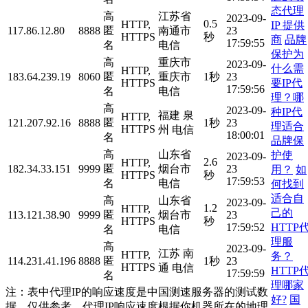
态代理
高
江苏省
2023-09-
0.5
HTTP,
IP 提供
117.86.12.80
8888
匿
南通市
23
HTTPS
秒
商
品牌
17:59:55
名
电信
保护为
高
重庆市
2023-09-
什么需
HTTP,
183.64.239.19
8060
匿
重庆市
1秒
23
要IP代
HTTPS
17:59:56
名
电信
理？哪
高
2023-09-
种IP代
福建 泉
HTTP,
121.207.92.16
8888
匿
1秒
23
理适合
HTTPS
州 电信
18:00:01
名
品牌保
高
山东省
护使
2023-09-
2.6
HTTP,
182.34.33.151
9999
匿
烟台市
23
用？
如
HTTPS
秒
17:59:53
名
电信
何找到
适合自
高
山东省
2023-09-
1.2
HTTP,
己的
113.121.38.90
9999
匿
烟台市
23
HTTPS
秒
HTTP
17:59:52
名
电信
理服
高
2023-09-
江苏 南
HTTP,
务？
114.231.41.196
8888
匿
1秒
23
HTTPS
通 电信
HTTP
17:59:59
名
理哪家
注：表中代理IP的响应速度是中国测速服务器的测试数
好?
国
据，仅供参考。代理IP响应速度根据你机器所在的地理