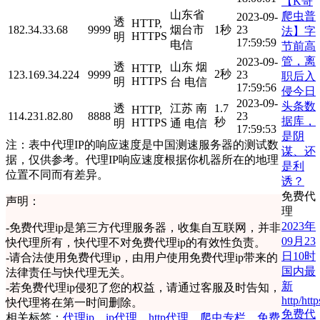
【K哥
山东省
爬虫普
2023-09-
透
HTTP,
182.34.33.68
9999
烟台市
1秒
23
法】字
HTTPS
明
17:59:59
电信
节前高
管，离
2023-09-
透
山东 烟
HTTP,
2秒
123.169.34.224
9999
23
职后入
HTTPS
明
台 电信
17:59:56
侵今日
2023-09-
头条数
透
江苏 南
1.7
HTTP,
114.231.82.80
8888
23
据库，
秒
HTTPS
明
通 电信
17:59:53
是阴
注：表中代理IP的响应速度是中国测速服务器的测试数
谋、还
据，仅供参考。代理IP响应速度根据你机器所在的地理
是利
位置不同而有差异。
诱？
免费代
声明：
理
2023年
-
免费代理ip是第三方代理服务器，收集自互联网，并非
09月23
快代理所有，快代理不对免费代理ip的有效性负责。
日10时
-
请合法使用免费代理ip，由用户使用免费代理ip带来的
国内最
法律责任与快代理无关。
新
-
若免费代理ip侵犯了您的权益，请通过客服及时告知，
http/http
快代理将在第一时间删除。
免费代
相关标签：
代理ip
，
ip代理
，
http代理
，
爬虫专栏
，
免费