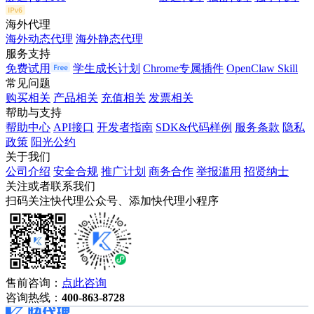
海外代理
海外动态代理
海外静态代理
服务支持
免费试用
学生成长计划
Chrome专属插件
OpenClaw Skill
常见问题
购买相关
产品相关
充值相关
发票相关
帮助与支持
帮助中心
API接口
开发者指南
SDK&代码样例
服务条款
隐私
政策
阳光公约
关于我们
公司介绍
安全合规
推广计划
商务合作
举报滥用
招贤纳士
关注或者联系我们
扫码关注快代理公众号、添加快代理小程序
售前咨询：
点此咨询
咨询热线：
400-863-8728