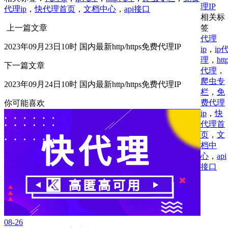
理IP
代理ip
，
快代理首页
，
文档中心
，
api接口
相关标
签
上一篇文章
代理
2023年09月23日10时 国内最新http/https免费代理IP
ip
，
ip
理
，
htt
下一篇文章
代理
，
爬虫专
2023年09月24日10时 国内最新http/https免费代理IP
栏
，
免
费代理
你可能喜欢
ip
，
快
代理首
页
，
文
档中
心
，
api
接口
08-26