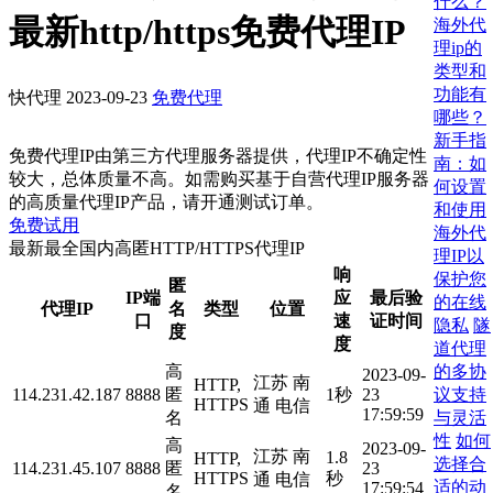
什么？
最新http/https免费代理IP
海外代
理ip的
类型和
功能有
快代理
2023-09-23
免费代理
哪些？
新手指
免费代理IP由第三方代理服务器提供，代理IP不确定性
南：如
较大，总体质量不高。如需购买基于自营代理IP服务器
何设置
的高质量代理IP产品，请开通测试订单。
和使用
免费试用
海外代
最新最全国内高匿HTTP/HTTPS代理IP
理IP以
响
保护您
匿
IP端
应
最后验
的在线
代理IP
名
类型
位置
口
速
证时间
隐私
隧
度
度
道代理
的多协
高
2023-09-
江苏 南
HTTP,
议支持
114.231.42.187
8888
匿
1秒
23
HTTPS
通 电信
17:59:59
与灵活
名
性
如何
高
2023-09-
江苏 南
1.8
HTTP,
选择合
114.231.45.107
8888
匿
23
HTTPS
秒
通 电信
适的动
17:59:54
名