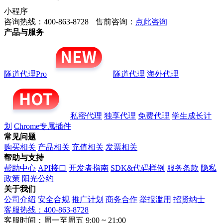
小程序
咨询热线：400-863-8728
售前咨询：
点此咨询
产品与服务
隧道代理Pro
隧道代理
海外代理
私密代理
独享代理
免费代理
学生成长计
划
Chrome专属插件
常见问题
购买相关
产品相关
充值相关
发票相关
帮助与支持
帮助中心
API接口
开发者指南
SDK&代码样例
服务条款
隐私
政策
阳光公约
关于我们
公司介绍
安全合规
推广计划
商务合作
举报滥用
招贤纳士
客服热线：400-863-8728
客服时间：周一至周五 9:00 ~ 21:00