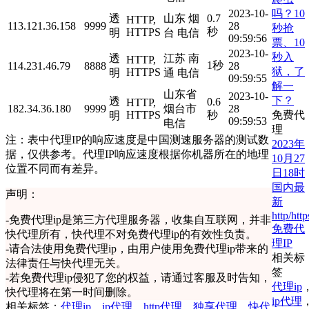
吗？10
2023-10-
透
山东 烟
0.7
HTTP,
113.121.36.158
9999
28
秒抢
秒
HTTPS
明
台 电信
09:59:56
票、10
2023-10-
秒入
透
江苏 南
HTTP,
1秒
114.231.46.79
8888
28
狱，了
HTTPS
明
通 电信
09:59:55
解一
山东省
2023-10-
下？
透
0.6
HTTP,
182.34.36.180
9999
烟台市
28
免费代
HTTPS
秒
明
09:59:53
电信
理
注：表中代理IP的响应速度是中国测速服务器的测试数
2023年
据，仅供参考。代理IP响应速度根据你机器所在的地理
10月27
位置不同而有差异。
日18时
国内最
声明：
新
http/http
-
免费代理ip是第三方代理服务器，收集自互联网，并非
免费代
快代理所有，快代理不对免费代理ip的有效性负责。
理IP
-
请合法使用免费代理ip，由用户使用免费代理ip带来的
相关标
法律责任与快代理无关。
签
-
若免费代理ip侵犯了您的权益，请通过客服及时告知，
代理ip
快代理将在第一时间删除。
ip代理
相关标签：
代理ip
，
ip代理
，
http代理
，
独享代理
，
快代