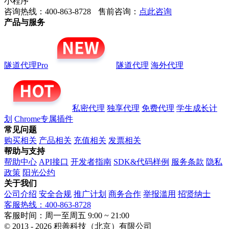
小程序
咨询热线：400-863-8728
售前咨询：
点此咨询
产品与服务
隧道代理Pro
隧道代理
海外代理
私密代理
独享代理
免费代理
学生成长计
划
Chrome专属插件
常见问题
购买相关
产品相关
充值相关
发票相关
帮助与支持
帮助中心
API接口
开发者指南
SDK&代码样例
服务条款
隐私
政策
阳光公约
关于我们
公司介绍
安全合规
推广计划
商务合作
举报滥用
招贤纳士
客服热线：400-863-8728
客服时间：周一至周五 9:00 ~ 21:00
© 2013 - 2026 积善科技（北京）有限公司