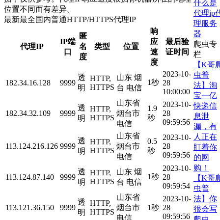
什么是
位置不同而有差异。
代理ip
最新最全国内普通HTTP/HTTPS代理IP
理服务
响
器
匿
IP端
应
最后验
爬虫专
代理IP
名
类型
位置
口
速
证时间
栏
度
度
【K哥
2023-10-
虫普
透
山东 烟
HTTP,
1秒
182.34.16.128
9999
28
法】淘
HTTPS
明
台 电信
10:00:00
宝一亿
山东省
2023-10-
快递信
透
1.9
HTTP,
182.34.32.109
9999
烟台市
28
息泄
HTTPS
秒
明
09:59:56
电信
漏，有
山东省
人正在
2023-10-
透
0.5
HTTP,
113.124.216.126
9999
烟台市
28
盯着你
HTTPS
秒
明
09:59:56
电信
的网
购！
2023-10-
透
山东 烟
HTTP,
1秒
113.124.87.140
9999
28
【K哥
HTTPS
明
台 电信
09:59:54
虫普
山东省
法】你
2023-10-
透
HTTP,
113.121.36.150
9999
烟台市
1秒
28
很会写
HTTPS
明
09:59:56
电信
爬虫