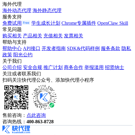
海外代理
海外动态代理
海外静态代理
服务支持
免费试用
学生成长计划
Chrome专属插件
OpenClaw Skill
常见问题
购买相关
产品相关
充值相关
发票相关
帮助与支持
帮助中心
API接口
开发者指南
SDK&代码样例
服务条款
隐私
政策
阳光公约
关于我们
公司介绍
安全合规
推广计划
商务合作
举报滥用
招贤纳士
关注或者联系我们
扫码关注快代理公众号、添加快代理小程序
售前咨询：
点此咨询
咨询热线：
400-863-8728