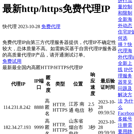
进行流
最新http/https免费代理IP
量控制
和限制
全新海
外动态
快代理
2023-10-28
免费代理
住宅IP
何选
免费代理IP由第三方代理服务器提供，代理IP不确定性
择？快
较大，总体质量不高。如需购买基于自营代理IP服务器
代理海
的高质量代理IP产品，请开通测试订单。
外代理i
免费试用
全新上
最新最全国内高匿HTTP/HTTPS代理IP
线
IP代
响
理服务
匿
IP端
应
最后验
器常见
代理IP
名
类型
位置
口
速
证时间
问题及
度
度
解决方
法
为什
高
2023-10-
江苏 南
2.5
HTTP,
么
114.231.8.242
8888
匿
28
HTTPS
秒
通 电信
09:59:52
Facebo
名
多账号
高
山东省
2023-10-
HTTP,
注册需
182.34.27.193
9999
匿
烟台市
3秒
28
HTTPS
要用静
09:59:59
名
电信