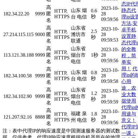
态IP代
高
2023-10-
静态代
山东 烟
0.6
HTTP,
182.34.22.20
9999
匿
28
HTTPS
秒
理ip设
台 电信
09:59:56
名
方法,安
高
山东省
2023-10-
卓手机
2.5
HTTP,
27.214.115.115
9000
匿
潍坊市
28
设置静
HTTPS
秒
09:59:53
名
联通
态代理i
高
山东省
的全教
2023-10-
HTTP,
113.121.38.188
9999
匿
烟台市
1秒
28
程，简
HTTPS
09:59:56
名
电信
单实
用！
代
高
2023-10-
山东 烟
0.8
HTTP,
理ip的
182.34.100.58
9999
匿
28
HTTPS
秒
台 电信
09:59:58
心用
名
途，农
高
山东省
2023-10-
1.2
HTTP,
业大数
182.34.102.90
9999
匿
烟台市
28
HTTPS
秒
据使用
09:59:59
名
电信
代理ip
高
2023-10-
福建 泉
用途与
1.8
HTTP,
121.207.92.16
8888
匿
28
HTTPS
秒
州 电信
意义！
09:59:56
名
代理IP
注：表中代理IP的响应速度是中国测速服务器的测试数
一课：
据，仅供参考。代理IP响应速度根据你机器所在的地理