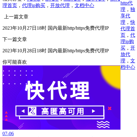
http代
理首页
，
代理ip购买
，
开放代理
，
文档中心
理
，
独
享代
上一篇文章
理
，
快
2023年10月27日18时 国内最新http/https免费代理IP
代理首
页
，
代
下一篇文章
理ip购
买
，
开
2023年10月28日18时 国内最新http/https免费代理IP
放代
理
，
文
你可能喜欢
档中心
07-06