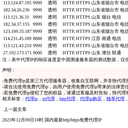
113.124.87.195
9999
透明
HTTP, HTTPS
山东省烟台市 电
182.34.26.236
9999
透明
HTTP, HTTPS
山东省烟台市 电
113.121.36.31
9999
透明
HTTP, HTTPS
山东 烟台 电信
182.34.37.155
9999
透明
HTTP, HTTPS
山东省烟台市 电
123.169.35.187
9999
透明
HTTP, HTTPS
山东省烟台市 电
114.231.45.189
8888
透明
HTTP, HTTPS
江苏 南通 电信
113.121.43.210
9999
透明
HTTP, HTTPS
山东省烟台市 电
27.192.173.171
9000
透明
HTTP, HTTPS
山东 潍坊 联通
注：表中代理IP的响应速度是中国测速服务器的测试数据，仅
声明：
-
免费代理ip是第三方代理服务器，收集自互联网，并非快代理
-
请合法使用免费代理ip，由用户使用免费代理ip带来的法律责
-
若免费代理ip侵犯了您的权益，请通过客服及时告知，快代理
相关标签：
代理ip
，
ip代理
，
http代理
，
代理ip购买
，
独享代理
上一篇文章
2023年12月09日10时 国内最新http/https免费代理IP