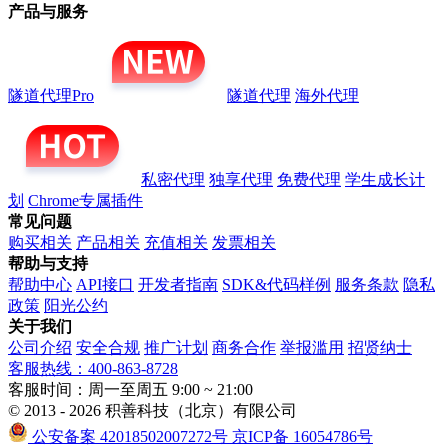
产品与服务
隧道代理Pro
隧道代理
海外代理
私密代理
独享代理
免费代理
学生成长计
划
Chrome专属插件
常见问题
购买相关
产品相关
充值相关
发票相关
帮助与支持
帮助中心
API接口
开发者指南
SDK&代码样例
服务条款
隐私
政策
阳光公约
关于我们
公司介绍
安全合规
推广计划
商务合作
举报滥用
招贤纳士
客服热线：400-863-8728
客服时间：周一至周五 9:00 ~ 21:00
© 2013 - 2026 积善科技（北京）有限公司
公安备案 42018502007272号
京ICP备 16054786号