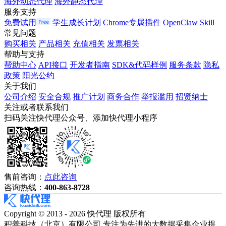
海外动态代理
海外静态代理
服务支持
免费试用
学生成长计划
Chrome专属插件
OpenClaw Skill
常见问题
购买相关
产品相关
充值相关
发票相关
帮助与支持
帮助中心
API接口
开发者指南
SDK&代码样例
服务条款
隐私
政策
阳光公约
关于我们
公司介绍
安全合规
推广计划
商务合作
举报滥用
招贤纳士
关注或者联系我们
扫码关注快代理公众号、添加快代理小程序
售前咨询：
点此咨询
咨询热线：
400-863-8728
Copyright © 2013 - 2026 快代理 版权所有
积善科技（北京）有限公司 专注为先进的大数据采集企业提