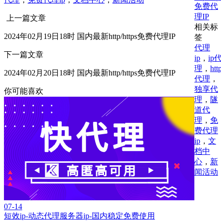
免费代
理IP
上一篇文章
相关标
2024年02月19日18时 国内最新http/https免费代理IP
签
代理
下一篇文章
ip
，
ip
理
，
htt
2024年02月20日18时 国内最新http/https免费代理IP
代理
，
独享代
你可能喜欢
理
，
隧
道代
理
，
免
费代理
ip
，
文
档中
心
，
新
闻活动
07-14
短效ip-动态代理服务器ip-国内稳定免费使用