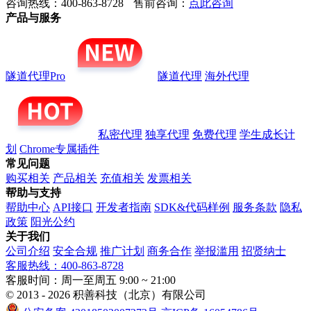
咨询热线：400-863-8728
售前咨询：
点此咨询
产品与服务
隧道代理Pro
隧道代理
海外代理
私密代理
独享代理
免费代理
学生成长计
划
Chrome专属插件
常见问题
购买相关
产品相关
充值相关
发票相关
帮助与支持
帮助中心
API接口
开发者指南
SDK&代码样例
服务条款
隐私
政策
阳光公约
关于我们
公司介绍
安全合规
推广计划
商务合作
举报滥用
招贤纳士
客服热线：400-863-8728
客服时间：周一至周五 9:00 ~ 21:00
© 2013 - 2026 积善科技（北京）有限公司