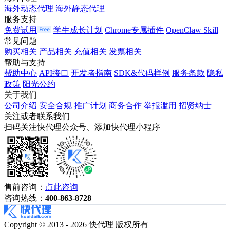
海外动态代理
海外静态代理
服务支持
免费试用
学生成长计划
Chrome专属插件
OpenClaw Skill
常见问题
购买相关
产品相关
充值相关
发票相关
帮助与支持
帮助中心
API接口
开发者指南
SDK&代码样例
服务条款
隐私
政策
阳光公约
关于我们
公司介绍
安全合规
推广计划
商务合作
举报滥用
招贤纳士
关注或者联系我们
扫码关注快代理公众号、添加快代理小程序
售前咨询：
点此咨询
咨询热线：
400-863-8728
Copyright © 2013 - 2026 快代理 版权所有