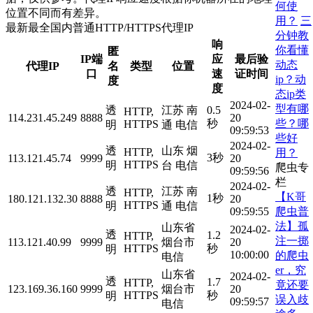
何使
位置不同而有差异。
用？
三
最新最全国内普通HTTP/HTTPS代理IP
分钟教
响
你看懂
匿
IP端
应
最后验
动态
代理IP
名
类型
位置
口
速
证时间
ip？动
度
度
态ip类
2024-02-
型有哪
透
江苏 南
0.5
HTTP,
114.231.45.249
8888
20
些？哪
秒
HTTPS
明
通 电信
09:59:53
些好
2024-02-
透
山东 烟
HTTP,
用？
3秒
113.121.45.74
9999
20
HTTPS
明
台 电信
爬虫专
09:59:56
栏
2024-02-
透
江苏 南
HTTP,
【K哥
1秒
180.121.132.30
8888
20
HTTPS
明
通 电信
爬虫普
09:59:55
法】孤
山东省
2024-02-
透
1.2
HTTP,
注一掷
113.121.40.99
9999
烟台市
20
HTTPS
秒
明
10:00:00
的爬虫
电信
er，究
山东省
2024-02-
透
1.7
HTTP,
竟还要
123.169.36.160
9999
烟台市
20
HTTPS
秒
明
误入歧
09:59:57
电信