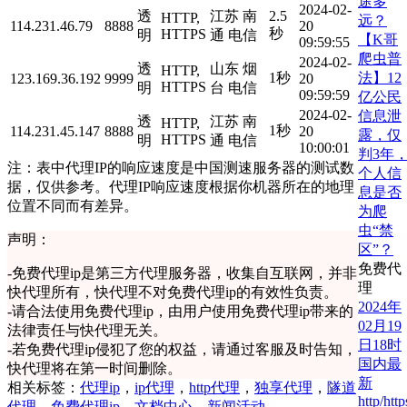
途多
2024-02-
透
江苏 南
2.5
HTTP,
远？
114.231.46.79
8888
20
秒
HTTPS
明
通 电信
【K哥
09:59:55
爬虫普
2024-02-
透
山东 烟
HTTP,
法】12
1秒
123.169.36.192
9999
20
HTTPS
明
台 电信
09:59:59
亿公民
2024-02-
信息泄
透
江苏 南
HTTP,
1秒
114.231.45.147
8888
20
露，仅
HTTPS
明
通 电信
10:00:01
判3年
注：表中代理IP的响应速度是中国测速服务器的测试数
个人信
据，仅供参考。代理IP响应速度根据你机器所在的地理
息是否
位置不同而有差异。
为爬
虫“禁
声明：
区”？
免费代
-
免费代理ip是第三方代理服务器，收集自互联网，并非
理
快代理所有，快代理不对免费代理ip的有效性负责。
2024年
-
请合法使用免费代理ip，由用户使用免费代理ip带来的
02月19
法律责任与快代理无关。
日18时
-
若免费代理ip侵犯了您的权益，请通过客服及时告知，
国内最
快代理将在第一时间删除。
新
相关标签：
代理ip
，
ip代理
，
http代理
，
独享代理
，
隧道
http/http
代理
，
免费代理ip
，
文档中心
，
新闻活动