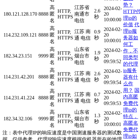
势？
高
江苏省
2024-02-
2.6
HTTP,
HTTP
180.121.128.170
8888
匿
南通市
20
HTTPS
秒
理ip的
10:00:00
名
电信
价值
代
高
2024-02-
理ip服
江苏 南
0.9
HTTP,
114.232.109.121
8888
匿
20
务器如
HTTPS
秒
通 电信
10:00:01
名
何工
高
山东省
2024-02-
作，不
1.9
HTTP,
182.34.23.151
9999
匿
烟台市
20
同类型
HTTPS
秒
09:59:52
名
电信
的代理
高
ip服务
2024-02-
江苏 南
2.6
HTTP,
114.231.42.201
8888
匿
20
器有什
HTTPS
秒
通 电信
09:59:54
名
么作
用？
国
高
2024-02-
江苏 南
0.7
HTTP,
内高匿
114.231.41.224
8888
匿
20
HTTPS
秒
通 电信
免费代
09:59:53
名
理ip的
高
山东省
2024-02-
1.3
HTTP,
特点，
182.34.32.106
9999
匿
烟台市
20
HTTPS
秒
高匿名
10:00:01
名
电信
免费代
注：表中代理IP的响应速度是中国测速服务器的测试数
理ip如
据，仅供参考。代理IP响应速度根据你机器所在的地理