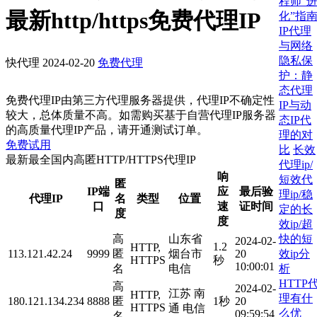
程师“
最新http/https免费代理IP
化”指
IP代理
与网络
隐私保
快代理
2024-02-20
免费代理
护：静
态代理
免费代理IP由第三方代理服务器提供，代理IP不确定性
IP与动
较大，总体质量不高。如需购买基于自营代理IP服务器
态IP代
的高质量代理IP产品，请开通测试订单。
理的对
免费试用
比
长效
最新最全国内高匿HTTP/HTTPS代理IP
代理ip/
响
短效代
匿
IP端
应
最后验
理ip/稳
代理IP
名
类型
位置
口
速
证时间
定的长
度
度
效ip/超
快的短
高
山东省
2024-02-
1.2
HTTP,
效ip分
113.121.42.24
9999
匿
烟台市
20
HTTPS
秒
10:00:01
析
名
电信
HTTP
高
2024-02-
江苏 南
HTTP,
理有什
180.121.134.234
8888
匿
1秒
20
HTTPS
通 电信
么优
09:59:54
名