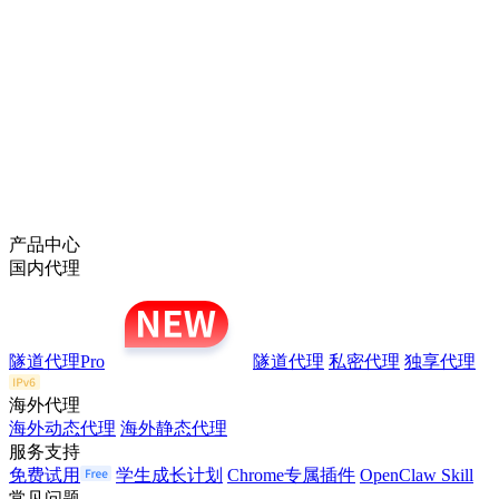
产品中心
国内代理
隧道代理Pro
隧道代理
私密代理
独享代理
海外代理
海外动态代理
海外静态代理
服务支持
免费试用
学生成长计划
Chrome专属插件
OpenClaw Skill
常见问题