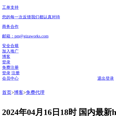
工单支持
您的每一次反馈我们都认真对待
商务合作
邮箱：pm@gizaworks.com
安全合规
加入推广
博客
登录
免费注册
登录
注册
会员中心
退出登录
首页
>
博客
>
免费代理
2024年04月16日18时 国内最新ht