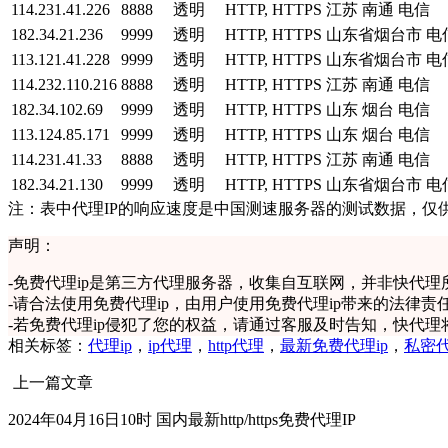
114.231.41.226
8888
透明
HTTP, HTTPS
江苏 南通 电信
182.34.21.236
9999
透明
HTTP, HTTPS
山东省烟台市 电
113.121.41.228
9999
透明
HTTP, HTTPS
山东省烟台市 电
114.232.110.216
8888
透明
HTTP, HTTPS
江苏 南通 电信
182.34.102.69
9999
透明
HTTP, HTTPS
山东 烟台 电信
113.124.85.171
9999
透明
HTTP, HTTPS
山东 烟台 电信
114.231.41.33
8888
透明
HTTP, HTTPS
江苏 南通 电信
182.34.21.130
9999
透明
HTTP, HTTPS
山东省烟台市 电
注：表中代理IP的响应速度是中国测速服务器的测试数据，仅
声明：
-
免费代理ip是第三方代理服务器，收集自互联网，并非快代理
-
请合法使用免费代理ip，由用户使用免费代理ip带来的法律责
-
若免费代理ip侵犯了您的权益，请通过客服及时告知，快代理
相关标签：
代理ip
，
ip代理
，
http代理
，
最新免费代理ip
，
私密
上一篇文章
2024年04月16日10时 国内最新http/https免费代理IP