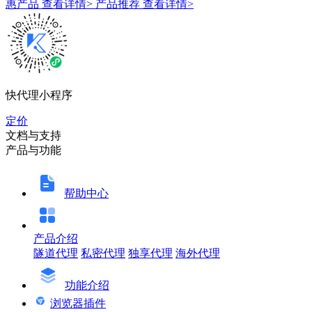
惠产品
查看详情>
产品推荐
查看详情>
快代理小程序
定价
文档与支持
产品与功能
帮助中心
产品介绍
隧道代理
私密代理
独享代理
海外代理
功能介绍
浏览器插件