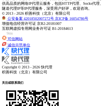
供高品质的网络IP代理云服务，包括HTTP代理、Socks代理、
隧道代理IP等IP代理服务，深受用户好评，欢迎咨询。
© 2013 - 2026 积善科技（北京）有限公司
公安备案 42018502007272号
京ICP备 16054786号
增值电信经营许可证 京B2-20181007
互联网虚拟专用网业务许可证 B1-20184613
9ms
可信网站
诚信示范单位
Copyright © 2013 - 2026 快代理
积善科技（北京）有限公司
关注或联系我们