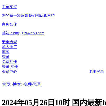
工单支持
您的每一次反馈我们都认真对待
商务合作
邮箱：pm@gizaworks.com
安全合规
加入推广
博客
登录
免费注册
登录
注册
会员中心
退出登录
首页
>
博客
>
免费代理
2024年05月26日10时 国内最新ht