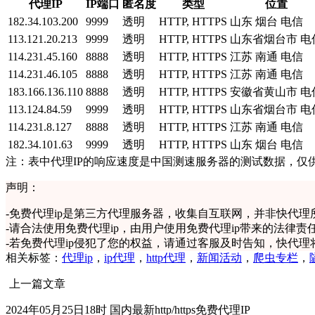
代理IP
IP端口
匿名度
类型
位置
182.34.103.200
9999
透明
HTTP, HTTPS
山东 烟台 电信
113.121.20.213
9999
透明
HTTP, HTTPS
山东省烟台市 电
114.231.45.160
8888
透明
HTTP, HTTPS
江苏 南通 电信
114.231.46.105
8888
透明
HTTP, HTTPS
江苏 南通 电信
183.166.136.110
8888
透明
HTTP, HTTPS
安徽省黄山市 电
113.124.84.59
9999
透明
HTTP, HTTPS
山东省烟台市 电
114.231.8.127
8888
透明
HTTP, HTTPS
江苏 南通 电信
182.34.101.63
9999
透明
HTTP, HTTPS
山东 烟台 电信
注：表中代理IP的响应速度是中国测速服务器的测试数据，仅
声明：
-
免费代理ip是第三方代理服务器，收集自互联网，并非快代理
-
请合法使用免费代理ip，由用户使用免费代理ip带来的法律责
-
若免费代理ip侵犯了您的权益，请通过客服及时告知，快代理
相关标签：
代理ip
，
ip代理
，
http代理
，
新闻活动
，
爬虫专栏
，
上一篇文章
2024年05月25日18时 国内最新http/https免费代理IP