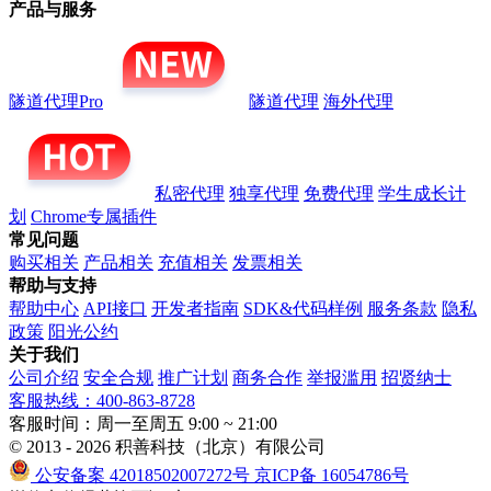
产品与服务
隧道代理Pro
隧道代理
海外代理
私密代理
独享代理
免费代理
学生成长计
划
Chrome专属插件
常见问题
购买相关
产品相关
充值相关
发票相关
帮助与支持
帮助中心
API接口
开发者指南
SDK&代码样例
服务条款
隐私
政策
阳光公约
关于我们
公司介绍
安全合规
推广计划
商务合作
举报滥用
招贤纳士
客服热线：400-863-8728
客服时间：周一至周五 9:00 ~ 21:00
© 2013 - 2026 积善科技（北京）有限公司
公安备案 42018502007272号
京ICP备 16054786号