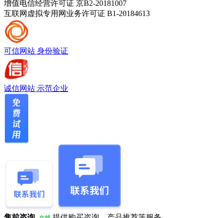
增值电信经营许可证 京B2-20181007
互联网虚拟专用网业务许可证 B1-20184613
可信网站
身份验证
诚信网站
示范企业
售前咨询
提供购买咨询，产品推荐等服务
在线