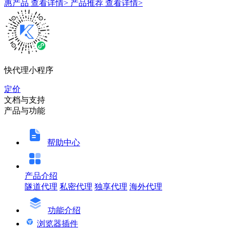
惠产品
查看详情>
产品推荐
查看详情>
快代理小程序
定价
文档与支持
产品与功能
帮助中心
产品介绍
隧道代理
私密代理
独享代理
海外代理
功能介绍
浏览器插件