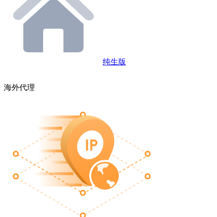
纯生版
海外代理