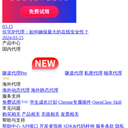
03-15
住宅IP代理：如何确保最大的在线安全性？
2024-03-15
产品中心
国内代理
隧道代理Pro
隧道代理
私密代理
独享代理
海外代理
海外动态代理
海外静态代理
服务支持
免费试用
学生成长计划
Chrome专属插件
OpenClaw Skill
常见问题
购买相关
产品相关
充值相关
发票相关
帮助与支持
帮助中心
API接口
开发者指南
SDK&代码样例
服务条款
隐私