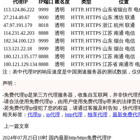
代理IP
IP端口
匿名度
类型
位置
113.124.86.222
9999
透明
HTTP, HTTPS
山东省烟台市 电
27.214.49.67
9000
透明
HTTP, HTTPS
山东 潍坊 联通
47.97.191.179
8018
透明
HTTP, HTTPS
浙江 杭州 联通
114.231.42.203
8888
透明
HTTP, HTTPS
江苏 南通 电信
182.34.100.123
9999
透明
HTTP, HTTPS
山东 烟台 电信
113.121.22.18
9999
透明
HTTP, HTTPS
山东 烟台 电信
180.121.135.177
8888
透明
HTTP, HTTPS
江苏 南通 电信
180.121.129.134
8888
透明
HTTP, HTTPS
江苏省 南通市 
注：表中代理IP的响应速度是中国测速服务器的测试数据，仅
声明：
-
免费代理ip是第三方代理服务器，收集自互联网，并非快代理
-
请合法使用免费代理ip，由用户使用免费代理ip带来的法律责
-
若免费代理ip侵犯了您的权益，请通过客服及时告知，快代理
相关标签：
代理ip
，
ip代理
，
http代理
，
独享代理
，
最新免费代理
上一篇文章
2024年07月25日10时 国内最新http/https免费代理IP