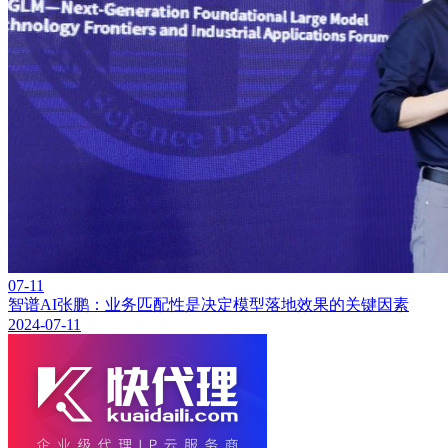
07-11
智谱AI张鹏：业务匹配性是决定模型落地效果的关键因素
2024-07-11