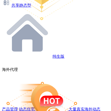
共享静态型
纯生版
海外代理
产品管理
动态住宅
大量真实海外动态