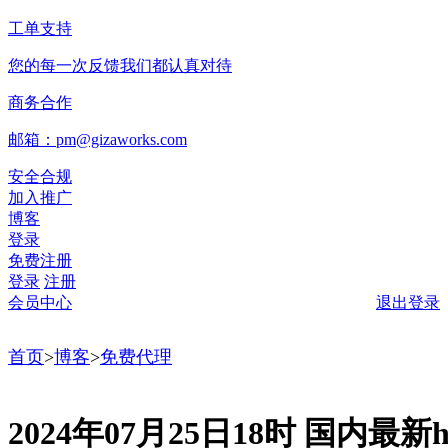
工单支持
您的每一次反馈我们都认真对待
商务合作
邮箱：pm@gizaworks.com
安全合规
加入推广
博客
登录
免费注册
登录
注册
会员中心
退出登录
首页
>
博客
>
免费代理
2024年07月25日18时 国内最新ht