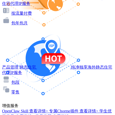
住宅代理IP服务
按流量付费
包年包月
产品管理
静态住宅
纯净独享海外静态住宅
代理IP服务
包段
零售
增值服务
OpenClaw Skill
查看详情>
专属Chorme插件
查看详情>
学生优