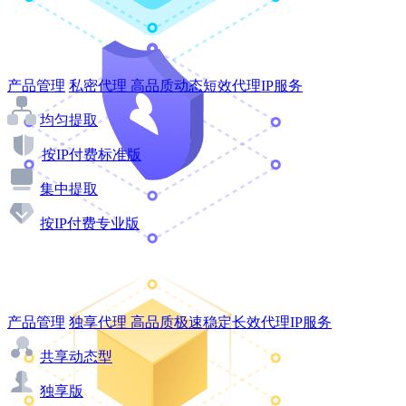
产品管理
私密代理
高品质动态短效代理IP服务
均匀提取
按IP付费标准版
集中提取
按IP付费专业版
产品管理
独享代理
高品质极速稳定长效代理IP服务
共享动态型
独享版