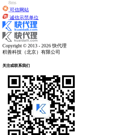
8ms
可信网站
诚信示范单位
Copyright © 2013 - 2026 快代理
积善科技（北京）有限公司
关注或联系我们