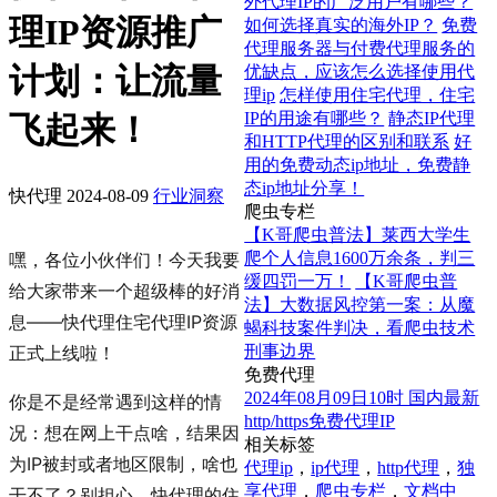
外代理IP的广泛用户有哪些？
理IP资源推广
如何选择真实的海外IP？
免费
代理服务器与付费代理服务的
计划：让流量
优缺点，应该怎么选择使用代
理ip
怎样使用住宅代理，住宅
IP的用途有哪些？
静态IP代理
飞起来！
和HTTP代理的区别和联系
好
用的免费动态ip地址，免费静
态ip地址分享！
快代理
2024-08-09
行业洞察
爬虫专栏
【K哥爬虫普法】莱西大学生
爬个人信息1600万余条，判三
嘿，各位小伙伴们！今天我要
缓四罚一万！
【K哥爬虫普
给大家带来一个超级棒的好消
法】大数据风控第一案：从魔
息——快代理住宅代理IP资源
蝎科技案件判决，看爬虫技术
刑事边界
正式上线啦！
免费代理
2024年08月09日10时 国内最新
你是不是经常遇到这样的情
http/https免费代理IP
况：想在网上干点啥，结果因
相关标签
为IP被封或者地区限制，啥也
代理ip
，
ip代理
，
http代理
，
独
享代理
，
爬虫专栏
，
文档中
干不了？别担心，快代理的住