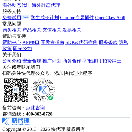
海外动态代理
海外静态代理
服务支持
免费试用
学生成长计划
Chrome专属插件
OpenClaw Skill
常见问题
购买相关
产品相关
充值相关
发票相关
帮助与支持
帮助中心
API接口
开发者指南
SDK&代码样例
服务条款
隐私
政策
阳光公约
关于我们
公司介绍
安全合规
推广计划
商务合作
举报滥用
招贤纳士
关注或者联系我们
扫码关注快代理公众号、添加快代理小程序
售前咨询：
点此咨询
咨询热线：
400-863-8728
Copyright © 2013 - 2026 快代理 版权所有