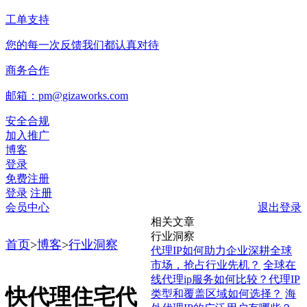
工单支持
您的每一次反馈我们都认真对待
商务合作
邮箱：pm@gizaworks.com
安全合规
加入推广
博客
登录
免费注册
登录
注册
会员中心
退出登录
相关文章
行业洞察
首页
>
博客
>
行业洞察
代理IP如何助力企业深耕全球
市场，抢占行业先机？
全球在
线代理ip服务如何比较？代理IP
快代理住宅代
类型和覆盖区域如何选择？
海