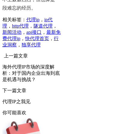
段难忘的经历。
相关标签：
代理ip
，
ip代
理
，
http代理
，
隧道代理
，
新闻活动
，
api接口
，
最新免
费代理ip
，
快代理首页
，
行
业洞察
，
独享代理
上一篇文章
海外代理IP市场的深度解
析：对于国内企业出海到底
是机遇与挑战？
下一篇文章
代理IP之我见
你可能喜欢