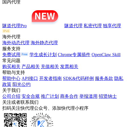
国内代理
隧道代理Pro
隧道代理
私密代理
独享代理
海外代理
海外动态代理
海外静态代理
服务支持
免费试用
学生成长计划
Chrome专属插件
OpenClaw Skill
常见问题
购买相关
产品相关
充值相关
发票相关
帮助与支持
帮助中心
API接口
开发者指南
SDK&代码样例
服务条款
隐私
政策
阳光公约
关于我们
公司介绍
安全合规
推广计划
商务合作
举报滥用
招贤纳士
关注或者联系我们
扫码关注快代理公众号、添加快代理小程序