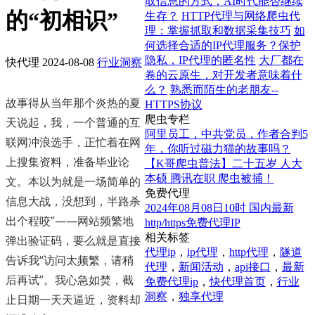
取信息的方式，AI时代能否继续
的“初相识”
生存？
HTTP代理与网络爬虫代
理：掌握抓取和数据采集技巧
如
何选择合适的IP代理服务？保护
隐私，IP代理的匿名性
大厂都在
快代理
2024-08-08
行业洞察
卷的云原生，对开发者意味着什
么？
熟悉而陌生的老朋友--
故事得从当年那个炎热的夏
HTTPS协议
爬虫专栏
天说起，我，一个普通的互
阿里员工，中共党员，作者合判5
联网冲浪选手，正忙着在网
年，你听过磁力猫的故事吗？
上搜集资料，准备毕业论
【K哥爬虫普法】二十五岁 人大
本硕 腾讯在职 爬虫被捕！
文。本以为就是一场简单的
免费代理
信息大战，没想到，半路杀
2024年08月08日10时 国内最新
出个程咬”——网站频繁地
http/https免费代理IP
相关标签
弹出验证码，要么就是直接
代理ip
，
ip代理
，
http代理
，
隧道
告诉我“访问太频繁，请稍
代理
，
新闻活动
，
api接口
，
最新
后再试”。我心急如焚，截
免费代理ip
，
快代理首页
，
行业
洞察
，
独享代理
止日期一天天逼近，资料却