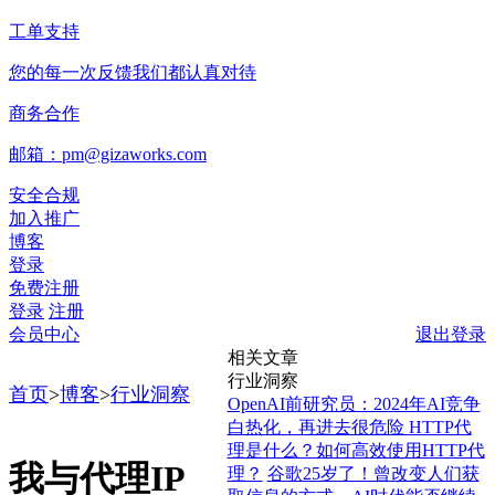
工单支持
您的每一次反馈我们都认真对待
商务合作
邮箱：pm@gizaworks.com
安全合规
加入推广
博客
登录
免费注册
登录
注册
会员中心
退出登录
相关文章
行业洞察
首页
>
博客
>
行业洞察
OpenAI前研究员：2024年AI竞争
白热化，再进去很危险
HTTP代
理是什么？如何高效使用HTTP代
我与代理IP
理？
谷歌25岁了！曾改变人们获