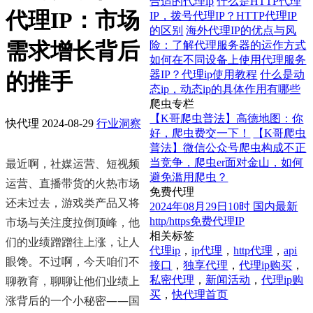
合适的代理ip
什么是HTTP代理
代理IP：市场
IP，拨号代理IP？HTTP代理IP
的区别
海外代理IP的优点与风
需求增长背后
险：了解代理服务器的运作方式
如何在不同设备上使用代理服务
器IP？代理ip使用教程
什么是动
的推手
态ip，动态ip的具体作用有哪些
爬虫专栏
【K哥爬虫普法】高德地图：你
快代理
2024-08-29
行业洞察
好，爬虫费交一下！
【K哥爬虫
普法】微信公众号爬虫构成不正
最近啊，社媒运营、短视频
当竞争，爬虫er面对金山，如何
避免滥用爬虫？
运营、直播带货的火热市场
免费代理
还未过去，游戏类产品又将
2024年08月29日10时 国内最新
市场与关注度拉倒顶峰，他
http/https免费代理IP
相关标签
们的业绩蹭蹭往上涨，让人
代理ip
，
ip代理
，
http代理
，
api
眼馋。不过啊，今天咱们不
接口
，
独享代理
，
代理ip购买
，
聊教育，聊聊让他们业绩上
私密代理
，
新闻活动
，
代理ip购
买
，
快代理首页
涨背后的一个小秘密——国