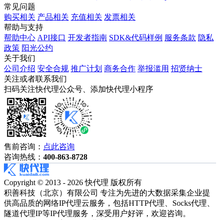
常见问题
购买相关
产品相关
充值相关
发票相关
帮助与支持
帮助中心
API接口
开发者指南
SDK&代码样例
服务条款
隐私
政策
阳光公约
关于我们
公司介绍
安全合规
推广计划
商务合作
举报滥用
招贤纳士
关注或者联系我们
扫码关注快代理公众号、添加快代理小程序
售前咨询：
点此咨询
咨询热线：
400-863-8728
Copyright © 2013 - 2026 快代理 版权所有
积善科技（北京）有限公司 专注为先进的大数据采集企业提
供高品质的网络IP代理云服务，包括HTTP代理、Socks代理、
隧道代理IP等IP代理服务，深受用户好评，欢迎咨询。