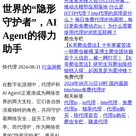
开发者先锋大会3月23日开幕，
世界的“隐形
推动大模型应用落地
什么是
HTTP代理？http代理的原理是什
守护者”，AI
么？
每日免费代理IP池调用，每
日更新免费动态ip！
为什么需要
使用代理IP浏览互联网？
Agent的得力
爬虫专栏
【K哥爬虫普法】十年寒窗苦读
助手
一朝爬虫被捕 某博士爬虫团伙贩
卖个人信息，被一网打尽！
【K
哥爬虫普法】研究生写爬虫险些
快代理
2024-08-31
行业洞察
锒铛入狱，起因竟是为爱冲锋？
免费代理
2024年08月31日10时 国内最新
在数字化浪潮中，代理IP和
http/https免费代理IP
AI Agent正逐渐成为网络世
相关标签
界的两大支柱。它们各自扮
代理ip
，
ip代理
，
http代理
，
免费
代理ip
，
独享代理
，
代理ip购
演着独特的角色，共同守护
买
，
快代理首页
，
代理ip购买
，
着网络安全，提升工作效
爬虫专栏
，
隧道代理
率。而代理IP，作为网络世
界的“隐形守护者”，更是AI