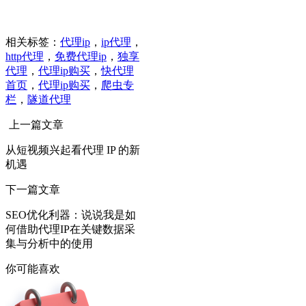
相关标签：
代理ip
，
ip代理
，
http代理
，
免费代理ip
，
独享
代理
，
代理ip购买
，
快代理
首页
，
代理ip购买
，
爬虫专
栏
，
隧道代理
上一篇文章
从短视频兴起看代理 IP 的新
机遇
下一篇文章
SEO优化利器：说说我是如
何借助代理IP在关键数据采
集与分析中的使用
你可能喜欢