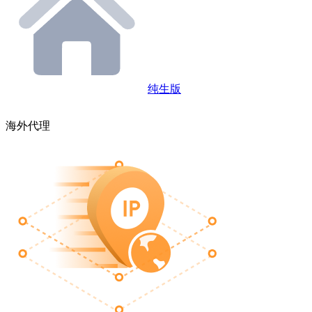
纯生版
海外代理