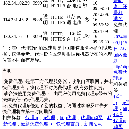
是阴
HTTP,
182.34.102.29
9999
16
秒
HTTPS
明
台 电信
谋、还
09:59:53
是利
2024-09-
透
江苏 南
HTTP,
诱？
1秒
114.231.45.39
8888
16
HTTPS
明
通 电信
免费代
09:59:52
理
2024-09-
透
山东 烟
HTTP,
1秒
182.34.16.110
9999
16
2024年
HTTPS
明
台 电信
09:59:55
09月15
注：表中代理IP的响应速度是中国测速服务器的测试数
日18时
据，仅供参考。代理IP响应速度根据你机器所在的地理
国内最
位置不同而有差异。
新
http/http
声明：
免费代
理IP
-
免费代理ip是第三方代理服务器，收集自互联网，并非
相关标
快代理所有，快代理不对免费代理ip的有效性负责。
签
-
请合法使用免费代理ip，由用户使用免费代理ip带来的
代理
法律责任与快代理无关。
ip
，
ip
-
若免费代理ip侵犯了您的权益，请通过客服及时告知，
理
，
htt
快代理将在第一时间删除。
代理
，
相关标签：
代理ip
，
ip代理
，
http代理
，
代理ip购买
，
私
代理ip
密代理
，
最新免费代理ip
，
快代理首页
，
新闻活动
购买
，