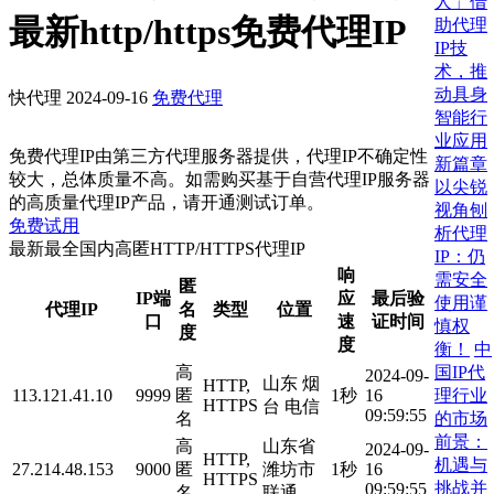
人」借
最新http/https免费代理IP
助代理
IP技
术，推
动具身
快代理
2024-09-16
免费代理
智能行
业应用
免费代理IP由第三方代理服务器提供，代理IP不确定性
新篇章
较大，总体质量不高。如需购买基于自营代理IP服务器
以尖锐
的高质量代理IP产品，请开通测试订单。
视角刨
免费试用
析代理
最新最全国内高匿HTTP/HTTPS代理IP
IP：仍
响
需安全
匿
IP端
应
最后验
使用谨
代理IP
名
类型
位置
口
速
证时间
慎权
度
度
衡！
中
国IP代
高
2024-09-
山东 烟
HTTP,
理行业
113.121.41.10
9999
匿
1秒
16
HTTPS
台 电信
09:59:55
的市场
名
前景：
高
山东省
2024-09-
HTTP,
机遇与
27.214.48.153
9000
匿
潍坊市
1秒
16
HTTPS
挑战并
09:59:55
名
联通