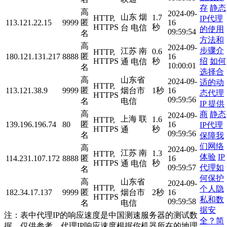
存
静态
高
2024-09-
山东 烟
1.7
HTTP,
IP代理
113.121.22.15
9999
匿
16
HTTPS
秒
台 电信
的使用
09:59:54
名
方法和
高
2024-09-
步骤介
江苏 南
0.6
HTTP,
180.121.131.217
8888
匿
16
绍
如何
HTTPS
秒
通 电信
10:00:01
名
选择合
高
山东省
2024-09-
适的动
HTTP,
113.121.38.9
9999
匿
烟台市
1秒
16
态代理
HTTPS
09:59:56
名
电信
IP 提供
高
商
静态
2024-09-
上海 联
1.6
HTTP,
139.196.196.74
80
匿
16
IP代理
HTTPS
秒
通
09:59:56
名
保障我
们网络
高
2024-09-
江苏 南
1.3
HTTP,
体验
IP
114.231.107.172
8888
匿
16
HTTPS
秒
通 电信
代理如
09:59:57
名
何保护
高
山东省
2024-09-
HTTP,
个人隐
182.34.17.137
9999
匿
烟台市
2秒
16
HTTPS
私和数
09:59:58
名
电信
据安
注：表中代理IP的响应速度是中国测速服务器的测试数
全？简
据，仅供参考。代理IP响应速度根据你机器所在的地理