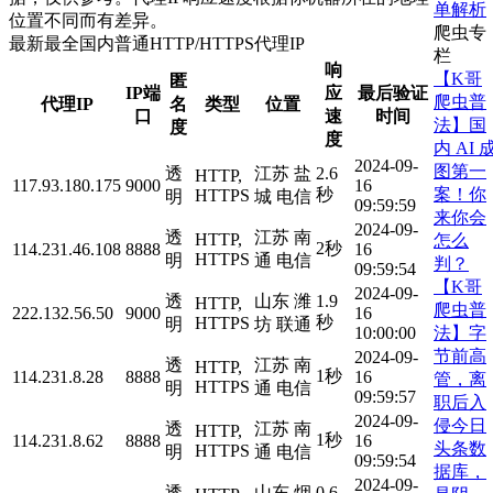
单解析
位置不同而有差异。
爬虫专
最新最全国内普通HTTP/HTTPS代理IP
栏
响
【K哥
匿
IP端
应
最后验证
爬虫普
代理IP
名
类型
位置
口
速
时间
法】国
度
度
内 AI 
2024-09-
图第一
透
江苏 盐
2.6
HTTP,
117.93.180.175
9000
16
案！你
秒
HTTPS
明
城 电信
09:59:59
来你会
2024-09-
透
江苏 南
HTTP,
怎么
2秒
114.231.46.108
8888
16
HTTPS
明
通 电信
判？
09:59:54
【K哥
2024-09-
透
山东 潍
1.9
HTTP,
爬虫普
222.132.56.50
9000
16
秒
HTTPS
明
坊 联通
法】字
10:00:00
节前高
2024-09-
透
江苏 南
HTTP,
1秒
114.231.8.28
8888
16
管，离
HTTPS
明
通 电信
09:59:57
职后入
2024-09-
侵今日
透
江苏 南
HTTP,
1秒
114.231.8.62
8888
16
头条数
HTTPS
明
通 电信
09:59:54
据库，
2024-09-
透
山东 烟
0.6