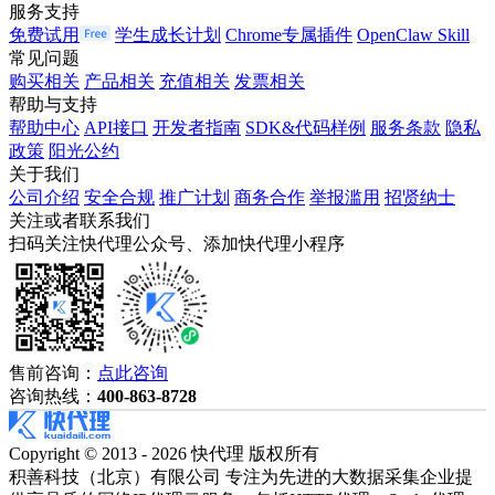
服务支持
免费试用
学生成长计划
Chrome专属插件
OpenClaw Skill
常见问题
购买相关
产品相关
充值相关
发票相关
帮助与支持
帮助中心
API接口
开发者指南
SDK&代码样例
服务条款
隐私
政策
阳光公约
关于我们
公司介绍
安全合规
推广计划
商务合作
举报滥用
招贤纳士
关注或者联系我们
扫码关注快代理公众号、添加快代理小程序
售前咨询：
点此咨询
咨询热线：
400-863-8728
Copyright © 2013 - 2026 快代理 版权所有
积善科技（北京）有限公司 专注为先进的大数据采集企业提