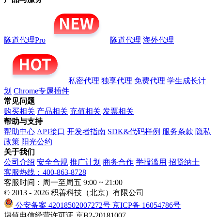
隧道代理Pro
隧道代理
海外代理
私密代理
独享代理
免费代理
学生成长计
划
Chrome专属插件
常见问题
购买相关
产品相关
充值相关
发票相关
帮助与支持
帮助中心
API接口
开发者指南
SDK&代码样例
服务条款
隐私
政策
阳光公约
关于我们
公司介绍
安全合规
推广计划
商务合作
举报滥用
招贤纳士
客服热线：400-863-8728
客服时间：周一至周五 9:00 ~ 21:00
© 2013 - 2026 积善科技（北京）有限公司
公安备案 42018502007272号
京ICP备 16054786号
增值电信经营许可证 京B2-20181007