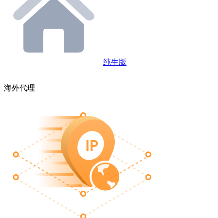
纯生版
海外代理