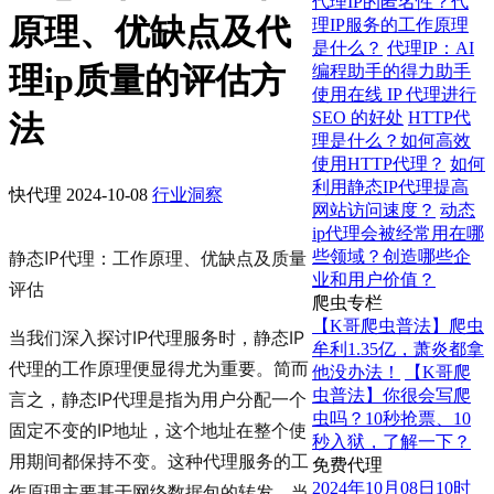
代理IP的匿名性？代
原理、优缺点及代
理IP服务的工作原理
是什么？
代理IP：AI
理ip质量的评估方
编程助手的得力助手
使用在线 IP 代理进行
SEO 的好处
HTTP代
法
理是什么？如何高效
使用HTTP代理？
如何
利用静态IP代理提高
快代理
2024-10-08
行业洞察
网站访问速度？
动态
ip代理会被经常用在哪
静态IP代理：工作原理、优缺点及质量
些领域？创造哪些企
业和用户价值？
评估
爬虫专栏
【K哥爬虫普法】爬虫
当我们深入探讨IP代理服务时，静态IP
牟利1.35亿，萧炎都拿
代理的工作原理便显得尤为重要。简而
他没办法！
【K哥爬
虫普法】你很会写爬
言之，静态IP代理是指为用户分配一个
虫吗？10秒抢票、10
固定不变的IP地址，这个地址在整个使
秒入狱，了解一下？
用期间都保持不变。这种代理服务的工
免费代理
2024年10月08日10时
作原理主要基于网络数据包的转发。当