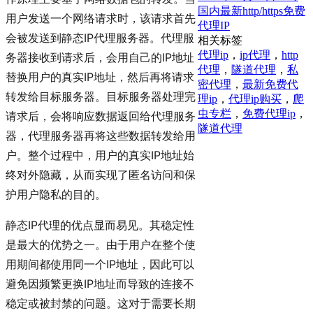
国内最新http/https免费
用户发送一个网络请求时，该请求首先
代理IP
会被发送到静态IP代理服务器。代理服
相关标签
代理ip
，
ip代理
，
http
务器接收到请求后，会用自己的IP地址
代理
，
隧道代理
，
私
替换用户的真实IP地址，然后再将请求
密代理
，
最新免费代
转发给目标服务器。目标服务器处理完
理ip
，
代理ip购买
，
爬
虫专栏
，
免费代理ip
，
请求后，会将响应数据返回给代理服务
隧道代理
器，代理服务器再将这些数据转发给用
户。整个过程中，用户的真实IP地址始
终对外隐藏，从而实现了匿名访问和保
护用户隐私的目的。
静态IP代理的优点显而易见。其稳定性
是最大的优势之一。由于用户在整个使
用期间都使用同一个IP地址，因此可以
避免因频繁更换IP地址而导致的连接不
稳定或被封禁的问题。这对于需要长期