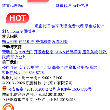
隧道代理Pro
隧道代理
海外代理
私密代理
独享代理
免费代理
学生成长计
划
Chrome专属插件
常见问题
购买相关
产品相关
充值相关
发票相关
帮助与支持
帮助中心
API接口
开发者指南
SDK&代码样例
服务条款
隐私
政策
阳光公约
关于我们
公司介绍
安全合规
推广计划
商务合作
举报滥用
招贤纳士
客服热线：400-863-8728
客服时间：周一至周五 9:00 ~ 21:00
© 2013 - 2026 积善科技（北京）有限公司
公安备案 42018502007272号
京ICP备 16054786号
增值电信经营许可证 京B2-20181007
互联网虚拟专用网业务许可证 B1-20184613