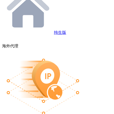
纯生版
海外代理