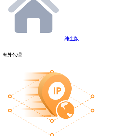
纯生版
海外代理