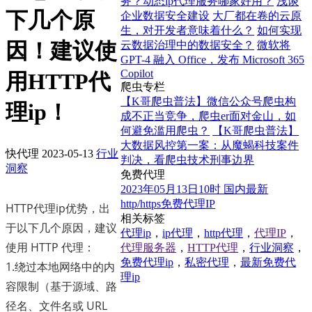
务？动态ip代理服务哪家好用？
浅谈
下几个原
企业数据安全建设
大厂都在卷的云原
生，对开发者意味着什么？
如何实现
因！建议使
云数据治理中的数据安全？
微软将
GPT-4 融入 Office，发布 Microsoft 365
Copilot
用HTTP代
爬虫专栏
【K哥爬虫普法】微信公众号爬虫构
理ip！
成不正当竞争，爬虫er面对金山，如
何避免滥用爬虫？
【K哥爬虫普法】
大数据风控第一案：从魔蝎科技案件
快代理
2023-05-13
行业
判决，看爬虫技术刑事边界
洞察
免费代理
2023年05月13日10时 国内最新
http/https免费代理IP
HTTP代理ip优势，出
相关标签
于以下几个原因，建议
代理ip
，
ip代理
，
http代理
，
代理IP
，
使用 HTTP 代理：
代理服务器
，
HTTP代理
，
行业洞察
，
免费代理ip
，
私密代理
，
最新免费代
1.绕过本地网络中的内
理ip
容限制（基于源域、路
径名、文件名或 URL