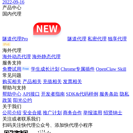
2022-09-16
产品中心
国内代理
隧道代理Pro
隧道代理
私密代理
独享代理
海外代理
海外动态代理
海外静态代理
服务支持
免费试用
学生成长计划
Chrome专属插件
OpenClaw Skill
常见问题
购买相关
产品相关
充值相关
发票相关
帮助与支持
帮助中心
API接口
开发者指南
SDK&代码样例
服务条款
隐私
政策
阳光公约
关于我们
公司介绍
安全合规
推广计划
商务合作
举报滥用
招贤纳士
关注或者联系我们
扫码关注快代理公众号、添加快代理小程序