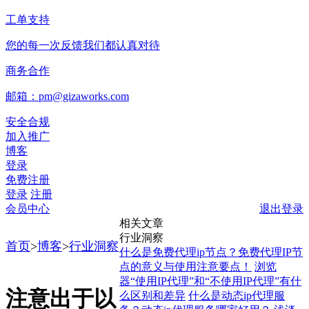
工单支持
您的每一次反馈我们都认真对待
商务合作
邮箱：pm@gizaworks.com
安全合规
加入推广
博客
登录
免费注册
登录
注册
会员中心
退出登录
相关文章
行业洞察
首页
>
博客
>
行业洞察
什么是免费代理ip节点？免费代理IP节
点的意义与使用注意要点！
浏览
器“使用IP代理”和“不使用IP代理”有什
注意出于以
么区别和差异
什么是动态ip代理服