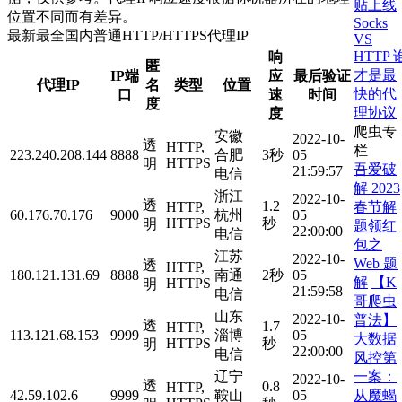
贴上线
位置不同而有差异。
Socks
最新最全国内普通HTTP/HTTPS代理IP
VS
HTTP 
响
匿
才是最
IP端
应
最后验证
代理IP
名
类型
位置
快的代
口
速
时间
度
理协议
度
爬虫专
安徽
2022-10-
透
HTTP,
栏
223.240.208.144
8888
合肥
3秒
05
HTTPS
明
吾爱破
21:59:57
电信
解 2023
浙江
2022-10-
透
1.2
春节解
HTTP,
60.176.70.176
9000
杭州
05
HTTPS
秒
明
题领红
22:00:00
电信
包之
江苏
2022-10-
Web 题
透
HTTP,
180.121.131.69
8888
南通
2秒
05
解
【K
HTTPS
明
21:59:58
电信
哥爬虫
山东
2022-10-
普法】
透
1.7
HTTP,
113.121.68.153
9999
淄博
05
大数据
HTTPS
秒
明
22:00:00
电信
风控第
一案：
辽宁
2022-10-
透
0.8
HTTP,
从魔蝎
42.59.102.6
9999
鞍山
05