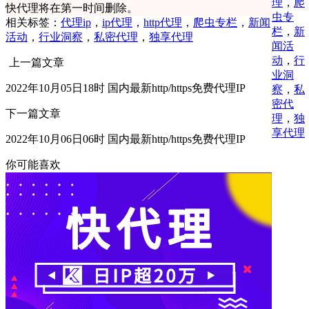
理
，
爬
快代理将在第一时间删除。
虫专
相关标签：
代理ip
，
ip代理
，
http代理
，
爬虫专栏
，
新闻
栏
，
新
活动
，
行业洞察
，
私密代理
，
独享代理
闻活
动
，
行
上一篇文章
业洞
2022年10月05日18时 国内最新http/https免费代理IP
察
，
私
密代
下一篇文章
理
，
独
享代理
2022年10月06日06时 国内最新http/https免费代理IP
你可能喜欢