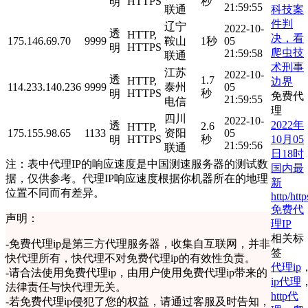
HTTPS
秒
明
21:59:55
科技案
联通
件判
辽宁
2022-10-
透
HTTP,
决，看
175.146.69.70
9999
鞍山
1秒
05
HTTPS
明
爬虫技
21:59:58
联通
术刑事
江苏
2022-10-
透
1.7
HTTP,
边界
114.233.140.236
9999
泰州
05
HTTPS
秒
明
免费代
21:59:55
电信
理
四川
2022-10-
2022年
透
2.6
HTTP,
175.155.98.65
1133
资阳
05
10月05
HTTPS
秒
明
21:59:56
联通
日18时
注：表中代理IP的响应速度是中国测速服务器的测试数
国内最
据，仅供参考。代理IP响应速度根据你机器所在的地理
新
位置不同而有差异。
http/http
免费代
声明：
理IP
相关标
-
免费代理ip是第三方代理服务器，收集自互联网，并非
签
快代理所有，快代理不对免费代理ip的有效性负责。
代理ip
-
请合法使用免费代理ip，由用户使用免费代理ip带来的
ip代理
法律责任与快代理无关。
http代
-
若免费代理ip侵犯了您的权益，请通过客服及时告知，