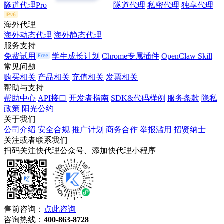
隧道代理Pro
隧道代理
私密代理
独享代理
海外代理
海外动态代理
海外静态代理
服务支持
免费试用
学生成长计划
Chrome专属插件
OpenClaw Skill
常见问题
购买相关
产品相关
充值相关
发票相关
帮助与支持
帮助中心
API接口
开发者指南
SDK&代码样例
服务条款
隐私
政策
阳光公约
关于我们
公司介绍
安全合规
推广计划
商务合作
举报滥用
招贤纳士
关注或者联系我们
扫码关注快代理公众号、添加快代理小程序
售前咨询：
点此咨询
咨询热线：
400-863-8728