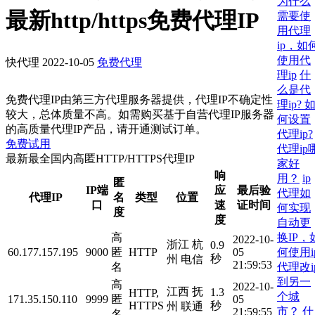
为什么
最新http/https免费代理IP
需要使
用代理
ip，如
使用代
快代理
2022-10-05
免费代理
理ip
什
么是代
免费代理IP由第三方代理服务器提供，代理IP不确定性
理ip? 
较大，总体质量不高。如需购买基于自营代理IP服务器
何设置
的高质量代理IP产品，请开通测试订单。
代理ip?
免费试用
代理ip
最新最全国内高匿HTTP/HTTPS代理IP
家好
响
用？
ip
匿
IP端
应
最后验
代理如
代理IP
名
类型
位置
口
速
证时间
何实现
度
度
自动更
换IP，
高
2022-10-
浙江 杭
0.9
何使用i
60.177.157.195
9000
匿
HTTP
05
秒
州 电信
21:59:53
代理改i
名
到另一
高
2022-10-
江西 抚
1.3
HTTP,
个城
171.35.150.110
9999
匿
05
HTTPS
秒
州 联通
市？
什
21:59:55
名