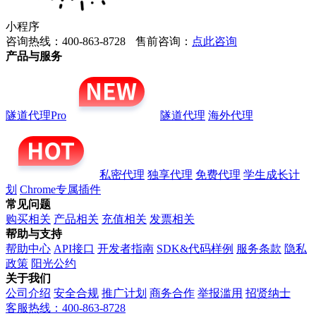
小程序
咨询热线：400-863-8728
售前咨询：
点此咨询
产品与服务
隧道代理Pro
隧道代理
海外代理
私密代理
独享代理
免费代理
学生成长计
划
Chrome专属插件
常见问题
购买相关
产品相关
充值相关
发票相关
帮助与支持
帮助中心
API接口
开发者指南
SDK&代码样例
服务条款
隐私
政策
阳光公约
关于我们
公司介绍
安全合规
推广计划
商务合作
举报滥用
招贤纳士
客服热线：400-863-8728