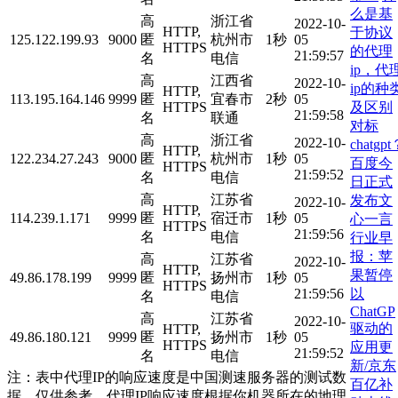
么是基
高
浙江省
2022-10-
HTTP,
于协议
125.122.199.93
9000
匿
杭州市
1秒
05
HTTPS
的代理
21:59:57
名
电信
ip，代
高
江西省
2022-10-
ip的种
HTTP,
113.195.164.146
9999
匿
宜春市
2秒
05
及区别
HTTPS
21:59:58
名
联通
对标
高
浙江省
2022-10-
chatgp
HTTP,
122.234.27.243
9000
匿
杭州市
1秒
05
百度今
HTTPS
21:59:52
名
电信
日正式
高
江苏省
发布文
2022-10-
HTTP,
114.239.1.171
9999
匿
宿迁市
1秒
05
心一言
HTTPS
21:59:56
名
电信
行业早
报：苹
高
江苏省
2022-10-
HTTP,
果暂停
49.86.178.199
9999
匿
扬州市
1秒
05
HTTPS
以
21:59:56
名
电信
ChatGP
高
江苏省
2022-10-
驱动的
HTTP,
49.86.180.121
9999
匿
扬州市
1秒
05
HTTPS
应用更
21:59:52
名
电信
新/京东
注：表中代理IP的响应速度是中国测速服务器的测试数
百亿补
据，仅供参考。代理IP响应速度根据你机器所在的地理