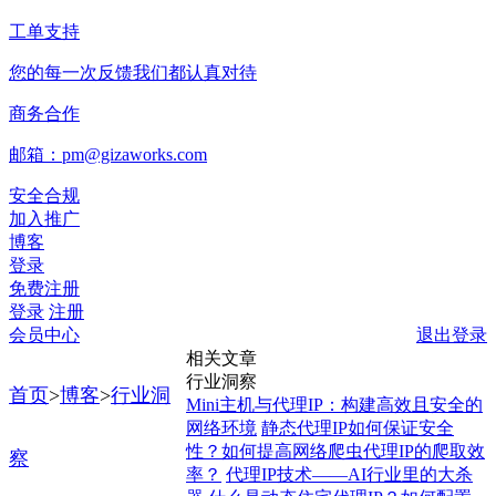
工单支持
您的每一次反馈我们都认真对待
商务合作
邮箱：pm@gizaworks.com
安全合规
加入推广
博客
登录
免费注册
登录
注册
会员中心
退出登录
相关文章
行业洞察
首页
>
博客
>
行业洞
Mini主机与代理IP：构建高效且安全的
网络环境
静态代理IP如何保证安全
性？如何提高网络爬虫代理IP的爬取效
察
率？
代理IP技术——AI行业里的大杀