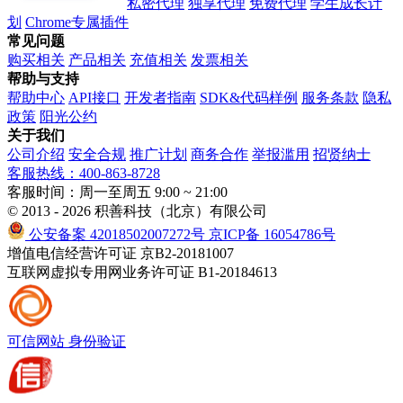
私密代理
独享代理
免费代理
学生成长计
划
Chrome专属插件
常见问题
购买相关
产品相关
充值相关
发票相关
帮助与支持
帮助中心
API接口
开发者指南
SDK&代码样例
服务条款
隐私
政策
阳光公约
关于我们
公司介绍
安全合规
推广计划
商务合作
举报滥用
招贤纳士
客服热线：400-863-8728
客服时间：周一至周五 9:00 ~ 21:00
© 2013 - 2026 积善科技（北京）有限公司
公安备案 42018502007272号
京ICP备 16054786号
增值电信经营许可证 京B2-20181007
互联网虚拟专用网业务许可证 B1-20184613
可信网站
身份验证