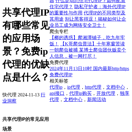
器
什么是动态住宅代理IP？如何配置
住宅代理？
隐私守护者：海外代理IP
共享代理IP
的重要性与作用
代理IP的不同类型及
其用途
别让黑客得逞！揭秘如何让企
有哪些常见
业员工成为网络安全卫士！
爬虫专栏
的应用场
【榔的诱惑】爬湘潭铺子，吃九年牢
饭！
【K哥爬虫普法】十年寒窗苦读
景？免费ip
一朝爬虫被捕 某博士爬虫团伙贩卖个
人信息，被一网打尽！
代理的优缺
免费代理
2024年11月13日10时 国内最新http/https
点是什么？
免费代理IP
相关标签
代理ip
，
ip代理
，
http代理
，
文档中心
，
api接口
，
代理ip购买
，
开放代理
，
独享
快代理
2024-11-13
行
代理
，
文档中心
，
新闻活动
业洞察
共享代理IP的常见应用
场景