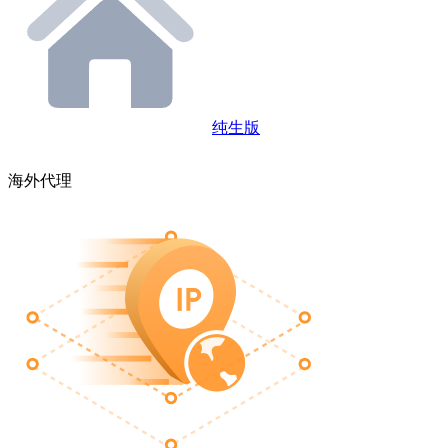
纯生版
海外代理