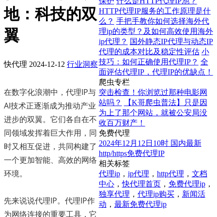
保护
什么是HTTP代理IP池？
地：科技的双
HTTP代理IP服务的工作原理是什
么？
手把手教你如何选择海外代
翼
理ip的类型？及如何高效使用海外
ip代理？
国外静态IP代理与动态IP
代理的成本对比及稳定性评估
小
技巧：如何正确使用代理IP？
全
快代理
2024-12-12
行业洞察
面评估代理IP，代理IP的优缺点！
爬虫专栏
在数字化浪潮中，代理IP与
突击检查！你浏览过那种电影网
站吗？
【K哥爬虫普法】只是因
AI技术正逐渐成为推动产业
为上了那个网站，就被公安局没
进步的双翼。它们各自在不
收百万财产！
同领域发挥着巨大作用，同
免费代理
2024年12月12日10时 国内最新
时又相互促进，共同构建了
http/https免费代理IP
一个更加智能、高效的网络
相关标签
环境。
代理ip
，
ip代理
，
http代理
，
文档
中心
，
快代理首页
，
免费代理ip
，
独享代理
，
代理ip购买
，
新闻活
先来说说代理IP。代理IP作
动
，
最新免费代理ip
为网络连接的重要工具，它