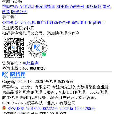
帮助与支持
帮助中心
API接口
开发者指南
SDK&代码样例
服务条款
隐私
政策
阳光公约
关于我们
公司介绍
安全合规
推广计划
商务合作
举报滥用
招贤纳士
关注或者联系我们
扫码关注快代理公众号、添加快代理小程序
售前咨询：
点此咨询
咨询热线：
400-863-8728
Copyright © 2013 - 2026 快代理 版权所有
积善科技（北京）有限公司 专注为先进的大数据采集企业提
供高品质的网络IP代理云服务，包括HTTP代理、Socks代理、
隧道代理IP等IP代理服务，深受用户好评，欢迎咨询。
© 2013 - 2026 积善科技（北京）有限公司
公安备案 42018502007272号
京ICP备 16054786号
增值电信经营许可证 京B2-20181007